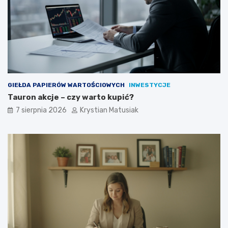
n
t
ó
w
?
GIEŁDA PAPIERÓW WARTOŚCIOWYCH
INWESTYCJE
Tauron akcje – czy warto kupić?
7 sierpnia 2026
Krystian Matusiak