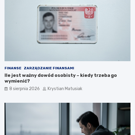
s
o
k
k
u
p
t
o
e
k
c
r
z
o
n
k
i
u
e
p
o
FINANSE
ZARZĄDZANIE FINANSAMI
z
Ile jest ważny dowód osobisty – kiedy trzeba go
y
wymienić?
s
k
8 sierpnia 2026
Krystian Matusiak
i
w
a
ć
k
l
i
e