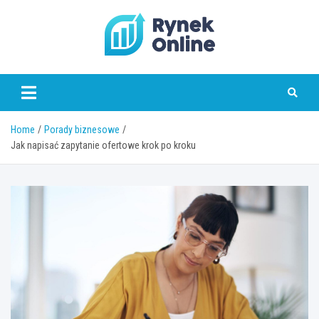
Skip
to
content
www.rynekonline.pl
Home
Porady biznesowe
Jak napisać zapytanie ofertowe krok po kroku