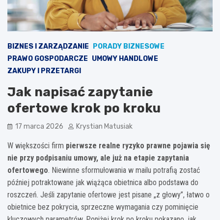
BIZNES I ZARZĄDZANIE
PORADY BIZNESOWE
PRAWO GOSPODARCZE
UMOWY HANDLOWE
ZAKUPY I PRZETARGI
Jak napisać zapytanie
ofertowe krok po kroku
17 marca 2026
Krystian Matusiak
W większości firm
pierwsze realne ryzyko prawne pojawia się
nie przy podpisaniu umowy, ale już na etapie zapytania
ofertowego
. Niewinne sformułowania w mailu potrafią zostać
później potraktowane jak wiążąca obietnica albo podstawa do
roszczeń. Jeśli zapytanie ofertowe jest pisane „z głowy”, łatwo o
obietnice bez pokrycia, sprzeczne wymagania czy pominięcie
kluczowych parametrów. Poniżej krok po kroku pokazano, jak