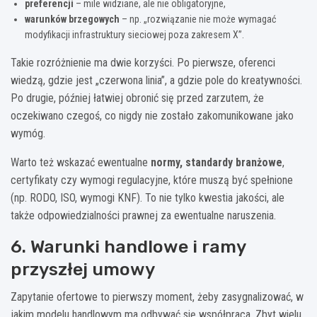
preferencji
– mile widziane, ale nie obligatoryjne,
warunków brzegowych
– np. „rozwiązanie nie może wymagać
modyfikacji infrastruktury sieciowej poza zakresem X”.
Takie rozróżnienie ma dwie korzyści. Po pierwsze, oferenci
wiedzą, gdzie jest „czerwona linia”, a gdzie pole do kreatywności.
Po drugie, później łatwiej obronić się przed zarzutem, że
oczekiwano czegoś, co nigdy nie zostało zakomunikowane jako
wymóg.
Warto też wskazać ewentualne
normy, standardy branżowe
,
certyfikaty czy wymogi regulacyjne, które muszą być spełnione
(np. RODO, ISO, wymogi KNF). To nie tylko kwestia jakości, ale
także odpowiedzialności prawnej za ewentualne naruszenia.
6. Warunki handlowe i ramy
przyszłej umowy
Zapytanie ofertowe to pierwszy moment, żeby zasygnalizować, w
jakim modelu handlowym ma odbywać się współpraca. Zbyt wielu