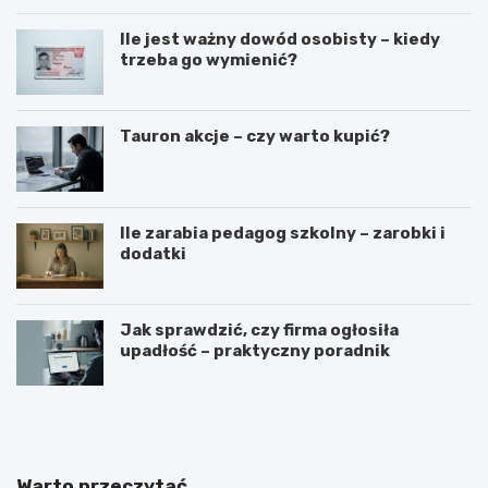
Ile jest ważny dowód osobisty – kiedy
trzeba go wymienić?
Tauron akcje – czy warto kupić?
Ile zarabia pedagog szkolny – zarobki i
dodatki
Jak sprawdzić, czy firma ogłosiła
upadłość – praktyczny poradnik
G
J
o
a
t
k
o
n
w
a
Warto przeczytać
y
p