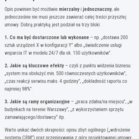
Opis powinien być możliwie
mierzalny
i
jednoznaczny
, ale
jednocześnie nie musi jeszcze zawierać całej treści przyszłej
umowy. Dobrą praktyką jest podział na trzy bloki:
1. Co ma być dostarczone lub wykonane
– np. „dostawa 200
sztuk urządzeń X w konfiguracji Y” albo „świadczenie usługi
wsparcia IT w modelu 24/7 dla ok. 150 użytkowników”.
2. Jakie są kluczowe efekty
– czyli z punktu widzenia biznesu:
„system ma obsłużyć min. 500 równoczesnych użytkowników”,
„czas reakcji serwisu maks. 4 godziny”, „dokładność raportu co
najmniej 98%”.
3. Jakie są ramy organizacyjne
– „praca zdalna/na miejscu”, „w
budynkach na terenie Warszawy”, „z wykorzystaniem sprzętu
zamawiającego/dostawcy” itp.
Warto unikać dwóch skrajności: opisu zbyt ogólnego („wdrożenie
systemu CRM”) oraz przepisywania z góry projektowanej umowy