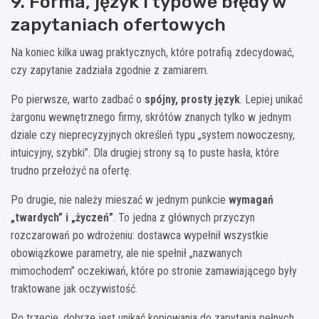
9. Forma, język i typowe błędy w
zapytaniach ofertowych
Na koniec kilka uwag praktycznych, które potrafią zdecydować,
czy zapytanie zadziała zgodnie z zamiarem.
Po pierwsze, warto zadbać o
spójny, prosty język
. Lepiej unikać
żargonu wewnętrznego firmy, skrótów znanych tylko w jednym
dziale czy nieprecyzyjnych określeń typu „system nowoczesny,
intuicyjny, szybki”. Dla drugiej strony są to puste hasła, które
trudno przełożyć na ofertę.
Po drugie, nie należy mieszać w jednym punkcie
wymagań
„twardych” i „życzeń”
. To jedna z głównych przyczyn
rozczarowań po wdrożeniu: dostawca wypełnił wszystkie
obowiązkowe parametry, ale nie spełnił „nazwanych
mimochodem” oczekiwań, które po stronie zamawiającego były
traktowane jak oczywistość.
Po trzecie, dobrze jest unikać kopiowania do zapytania pełnych