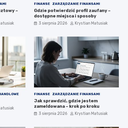
AMI
FINANSE
ZARZĄDZANIE FINANSAMI
cztowy –
Gdzie potwierdzić profil zaufany –
dostępne miejsca i sposoby
Matusiak
3 sierpnia 2026
Krystian Matusiak
HANDLOWE
FINANSE
ZARZĄDZANIE FINANSAMI
Jak sprawdzić, gdzie jestem
zameldowana – krok po kroku
Matusiak
3 sierpnia 2026
Krystian Matusiak