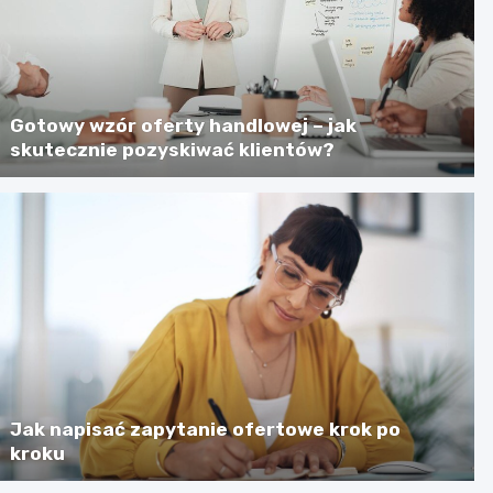
Gotowy wzór oferty handlowej – jak
skutecznie pozyskiwać klientów?
Jak napisać zapytanie ofertowe krok po
kroku