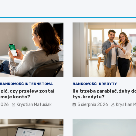
BANKOWOŚĆ INTERNETOWA
BANKOWOŚĆ
KREDYTY
zić, czy przelew został
Ile trzeba zarabiać, żeby 
 moje konto?
tys. kredytu?
 2026
Krystian Matusiak
5 sierpnia 2026
Krystian 