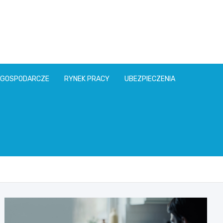
l
 GOSPODARCZE
RYNEK PRACY
UBEZPIECZENIA