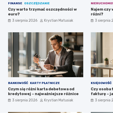
FINANSE
OSZCZĘDZANIE
NIERUCHOMO
Czy warto trzymać oszczędności w
Najem czy 
euro?
różni?
3 sierpnia 2026
Krystian Matusiak
3 sierpnia
BANKOWOŚĆ
KARTY PŁATNICZE
KSIĘGOWOŚĆ
Czym się różni karta debetowa od
Czy osoba 
kredytowej – najważniejsze różnice
fakturę – j
3 sierpnia 2026
Krystian Matusiak
3 sierpnia