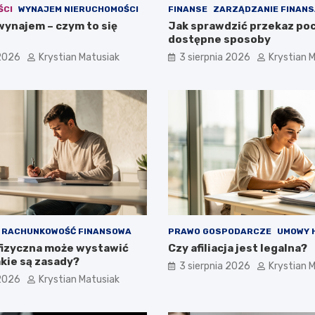
ŚCI
WYNAJEM NIERUCHOMOŚCI
FINANSE
ZARZĄDZANIE FINANS
wynajem – czym to się
Jak sprawdzić przekaz po
dostępne sposoby
 2026
Krystian Matusiak
3 sierpnia 2026
Krystian 
RACHUNKOWOŚĆ FINANSOWA
PRAWO GOSPODARCZE
UMOWY 
fizyczna może wystawić
Czy afiliacja jest legalna?
akie są zasady?
3 sierpnia 2026
Krystian 
 2026
Krystian Matusiak