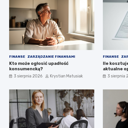
FINANSE
ZARZĄDZANIE FINANSAMI
FINANSE
ZAR
Kto może ogłosić upadłość
Ile kosztuj
konsumencką?
aktualne o
3 sierpnia 2026
Krystian Matusiak
3 sierpnia