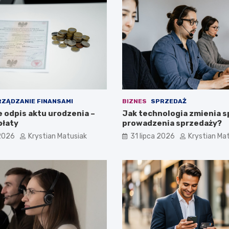
ZĄDZANIE FINANSAMI
BIZNES
SPRZEDAŻ
e odpis aktu urodzenia –
Jak technologia zmienia 
płaty
prowadzenia sprzedaży?
 2026
Krystian Matusiak
31 lipca 2026
Krystian Ma