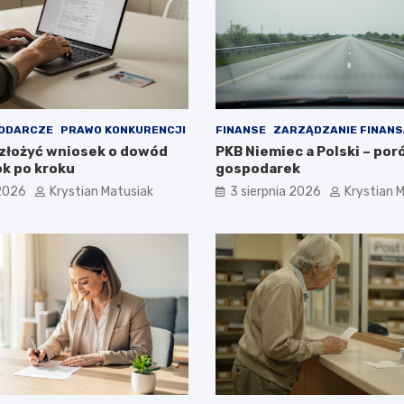
ODARCZE
PRAWO KONKURENCJI
FINANSE
ZARZĄDZANIE FINANS
złożyć wniosek o dowód
PKB Niemiec a Polski – po
ok po kroku
gospodarek
 2026
Krystian Matusiak
3 sierpnia 2026
Krystian 