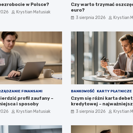
 bezrobocie w Polsce?
Czy warto trzymać oszczę
euro?
 2026
Krystian Matusiak
3 sierpnia 2026
Krystian 
ZĄDZANIE FINANSAMI
BANKOWOŚĆ
KARTY PŁATNICZE
erdzić profil zaufany –
Czym się różni karta debe
iejsca i sposoby
kredytowej – najważniejsz
 2026
Krystian Matusiak
3 sierpnia 2026
Krystian 