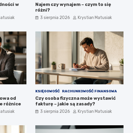
dności w
Najem czy wynajem – czym to się
różni?
Matusiak
3 sierpnia 2026
Krystian Matusiak
KSIĘGOWOŚĆ
RACHUNKOWOŚĆ FINANSOWA
towa od
Czy osoba fizyczna może wystawić
e różnice
fakturę – jakie są zasady?
Matusiak
3 sierpnia 2026
Krystian Matusiak