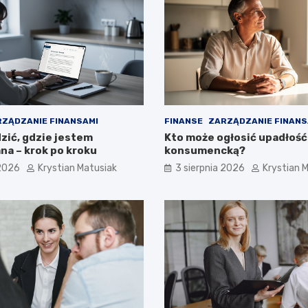
ZĄDZANIE FINANSAMI
FINANSE
ZARZĄDZANIE FINANS
zić, gdzie jestem
Kto może ogłosić upadłość
a – krok po kroku
konsumencką?
 2026
Krystian Matusiak
3 sierpnia 2026
Krystian 