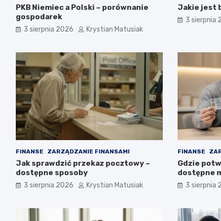
PKB Niemiec a Polski – porównanie
Jakie jest
gospodarek
3 sierpnia
3 sierpnia 2026
Krystian Matusiak
FINANSE
ZARZĄDZANIE FINANSAMI
FINANSE
ZAR
Jak sprawdzić przekaz pocztowy –
Gdzie potwi
dostępne sposoby
dostępne m
3 sierpnia 2026
Krystian Matusiak
3 sierpnia