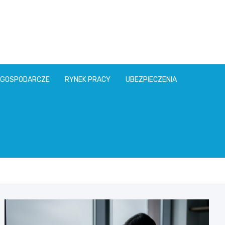
l
 GOSPODARCZE
RYNEK PRACY
UBEZPIECZENIA