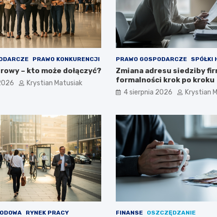
ODARCZE
PRAWO KONKURENCJI
PRAWO GOSPODARCZE
SPÓŁKI
rowy – kto może dołączyć?
Zmiana adresu siedziby fir
formalności krok po kroku
 2026
Krystian Matusiak
4 sierpnia 2026
Krystian 
WODOWA
RYNEK PRACY
FINANSE
OSZCZĘDZANIE