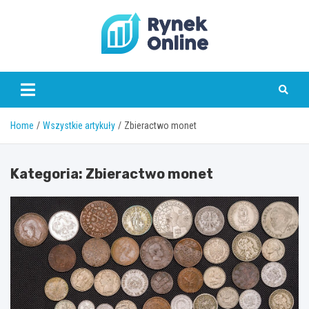
Skip
to
content
www.rynekonline.pl
Home
Wszystkie artykuły
Zbieractwo monet
Kategoria:
Zbieractwo monet