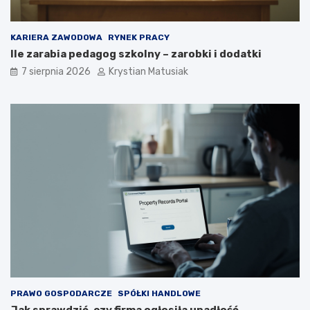
e
p
o
KARIERA ZAWODOWA
RYNEK PRACY
z
Ile zarabia pedagog szkolny – zarobki i dodatki
y
s
7 sierpnia 2026
Krystian Matusiak
k
i
w
a
ć
k
l
i
e
n
t
ó
w
?
PRAWO GOSPODARCZE
SPÓŁKI HANDLOWE