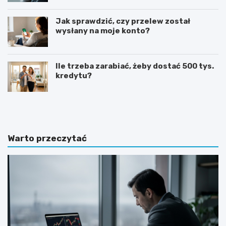
Jak sprawdzić, czy przelew został
wysłany na moje konto?
Ile trzeba zarabiać, żeby dostać 500 tys.
kredytu?
G
J
o
a
t
k
o
n
w
a
Warto przeczytać
y
p
w
i
z
s
ó
a
r
ć
o
z
f
a
e
p
r
y
t
t