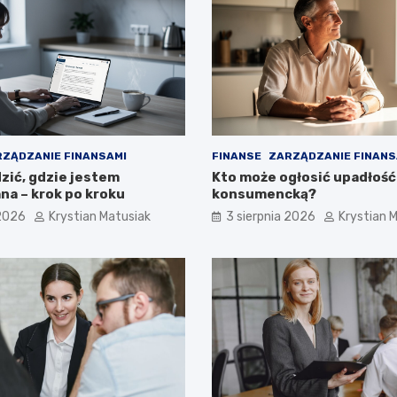
ZĄDZANIE FINANSAMI
FINANSE
ZARZĄDZANIE FINANS
zić, gdzie jestem
Kto może ogłosić upadłość
a – krok po kroku
konsumencką?
 2026
Krystian Matusiak
3 sierpnia 2026
Krystian 