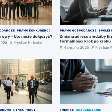
ODARCZE
PRAWO KONKURENCJI
PRAWO GOSPODARCZE
SPÓŁKI
rowy – kto może dołączyć?
Zmiana adresu siedziby fir
formalności krok po kroku
 2026
Krystian Matusiak
4 sierpnia 2026
Krystian 
WODOWA
RYNEK PRACY
FINANSE
OSZCZĘDZANIE