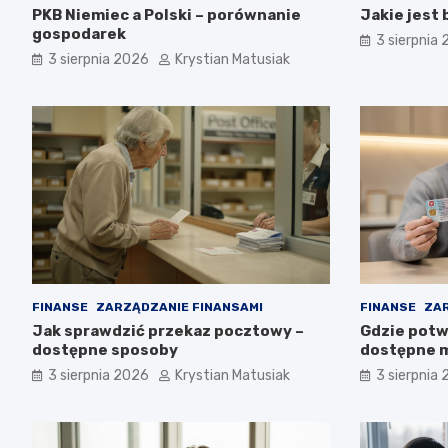
PKB Niemiec a Polski – porównanie
Jakie jest
gospodarek
3 sierpnia
3 sierpnia 2026
Krystian Matusiak
FINANSE
ZARZĄDZANIE FINANSAMI
FINANSE
ZAR
Jak sprawdzić przekaz pocztowy –
Gdzie potwi
dostępne sposoby
dostępne m
3 sierpnia 2026
Krystian Matusiak
3 sierpnia