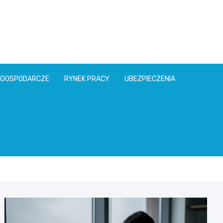
l
 GOSPODARCZE
RYNEK PRACY
UBEZPIECZENIA