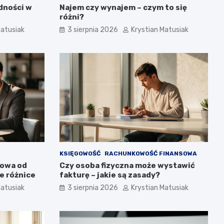
dności w
Najem czy wynajem – czym to się
różni?
Matusiak
3 sierpnia 2026
Krystian Matusiak
KSIĘGOWOŚĆ
RACHUNKOWOŚĆ FINANSOWA
towa od
Czy osoba fizyczna może wystawić
e różnice
fakturę – jakie są zasady?
Matusiak
3 sierpnia 2026
Krystian Matusiak