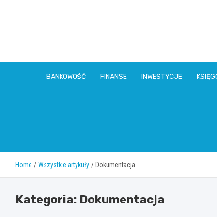
Skip
to
content
BANKOWOŚĆ
FINANSE
INWESTYCJE
KSIĘ
Home
Wszystkie artykuły
Dokumentacja
Kategoria:
Dokumentacja