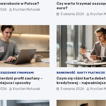
 bezrobocie w Polsce?
Czy warto trzymać oszczę
euro?
 2026
Krystian Matusiak
3 sierpnia 2026
Krystian 
ZĄDZANIE FINANSAMI
BANKOWOŚĆ
KARTY PŁATNICZE
erdzić profil zaufany –
Czym się różni karta debe
iejsca i sposoby
kredytowej – najważniejsz
 2026
Krystian Matusiak
3 sierpnia 2026
Krystian 