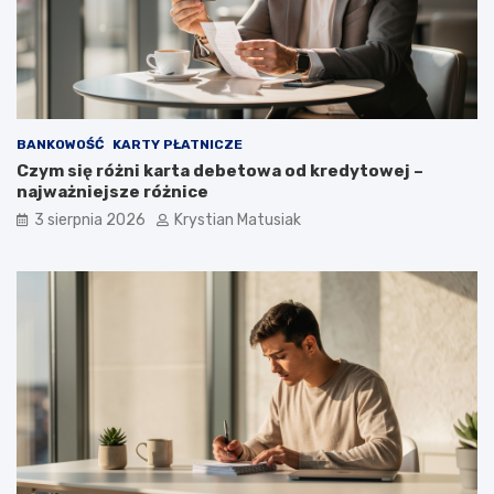
BANKOWOŚĆ
KARTY PŁATNICZE
Czym się różni karta debetowa od kredytowej –
najważniejsze różnice
3 sierpnia 2026
Krystian Matusiak