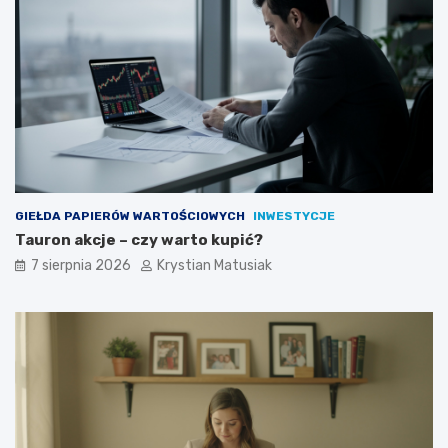
u
p
t
o
e
k
c
r
z
o
n
k
i
u
e
p
o
z
GIEŁDA PAPIERÓW WARTOŚCIOWYCH
INWESTYCJE
y
Tauron akcje – czy warto kupić?
s
k
7 sierpnia 2026
Krystian Matusiak
i
w
a
ć
k
l
i
e
n