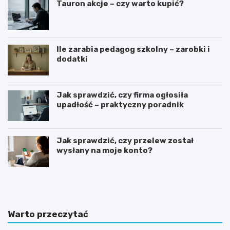
Tauron akcje – czy warto kupić?
Ile zarabia pedagog szkolny – zarobki i
dodatki
Jak sprawdzić, czy firma ogłosiła
upadłość – praktyczny poradnik
Jak sprawdzić, czy przelew został
wysłany na moje konto?
G
J
o
a
t
k
o
n
w
a
Warto przeczytać
y
p
w
i