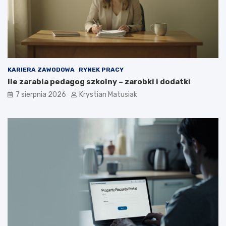
t
ó
w
?
KARIERA ZAWODOWA
RYNEK PRACY
Ile zarabia pedagog szkolny – zarobki i dodatki
7 sierpnia 2026
Krystian Matusiak