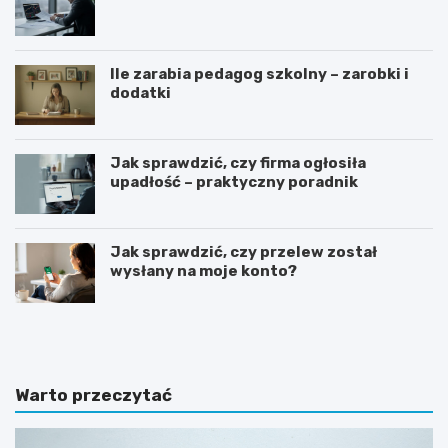
Ile zarabia pedagog szkolny – zarobki i
dodatki
Jak sprawdzić, czy firma ogłosiła
upadłość – praktyczny poradnik
Jak sprawdzić, czy przelew został
wysłany na moje konto?
G
J
o
a
t
k
o
n
w
a
Warto przeczytać
y
p
w
i
z
s