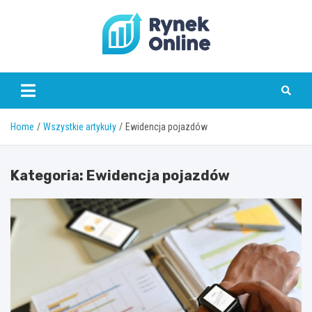
Skip
to
content
www.rynekonline.pl
Home
Wszystkie artykuły
Ewidencja pojazdów
Kategoria:
Ewidencja pojazdów