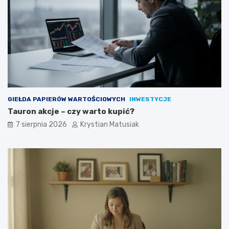
t
o
e
k
c
r
z
o
n
k
i
u
e
p
o
z
GIEŁDA PAPIERÓW WARTOŚCIOWYCH
INWESTYCJE
y
Tauron akcje – czy warto kupić?
s
k
7 sierpnia 2026
Krystian Matusiak
i
w
a
ć
k
l
i
e
n
t