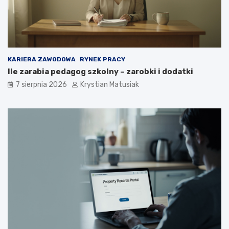
ó
w
?
KARIERA ZAWODOWA
RYNEK PRACY
Ile zarabia pedagog szkolny – zarobki i dodatki
7 sierpnia 2026
Krystian Matusiak