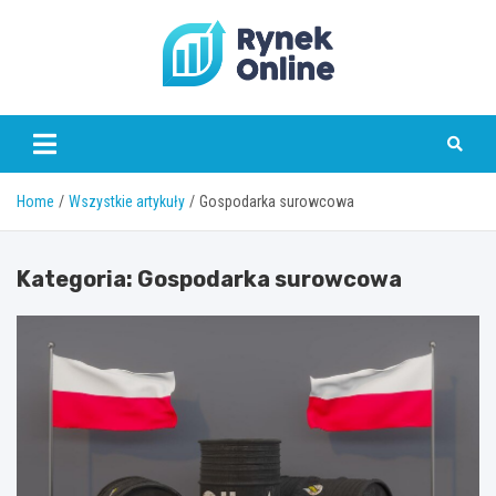
Skip
to
content
www.rynekonline.pl
Home
Wszystkie artykuły
Gospodarka surowcowa
Kategoria:
Gospodarka surowcowa