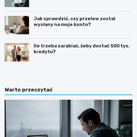
Jak sprawdzić, czy przelew został
wysłany na moje konto?
Ile trzeba zarabiać, żeby dostać 500 tys.
kredytu?
G
J
o
a
t
k
o
n
w
a
Warto przeczytać
y
p
w
i
z
s
ó
a
r
ć
o
z
f
a
e
p
r
y