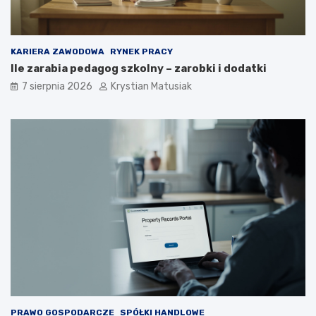
i
u
e
p
o
KARIERA ZAWODOWA
RYNEK PRACY
z
Ile zarabia pedagog szkolny – zarobki i dodatki
y
s
7 sierpnia 2026
Krystian Matusiak
k
i
w
a
ć
k
l
i
e
n
t
ó
w
?
PRAWO GOSPODARCZE
SPÓŁKI HANDLOWE