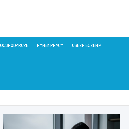
l
 GOSPODARCZE
RYNEK PRACY
UBEZPIECZENIA