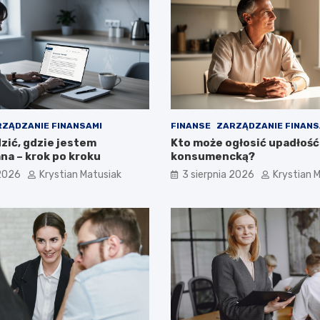
ZĄDZANIE FINANSAMI
FINANSE
ZARZĄDZANIE FINANS
zić, gdzie jestem
Kto może ogłosić upadłość
a – krok po kroku
konsumencką?
 2026
Krystian Matusiak
3 sierpnia 2026
Krystian 