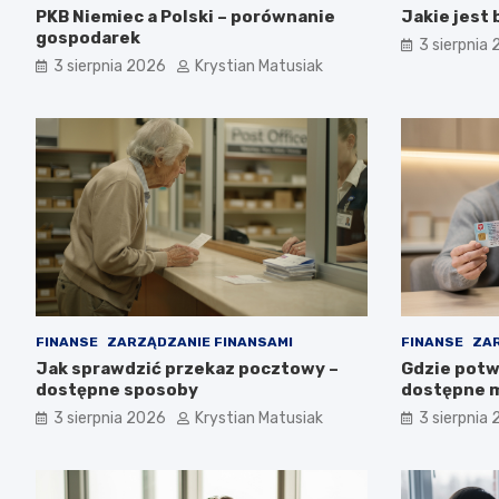
PKB Niemiec a Polski – porównanie
Jakie jest
gospodarek
3 sierpnia
3 sierpnia 2026
Krystian Matusiak
FINANSE
ZARZĄDZANIE FINANSAMI
FINANSE
ZAR
Jak sprawdzić przekaz pocztowy –
Gdzie potwi
dostępne sposoby
dostępne m
3 sierpnia 2026
Krystian Matusiak
3 sierpnia