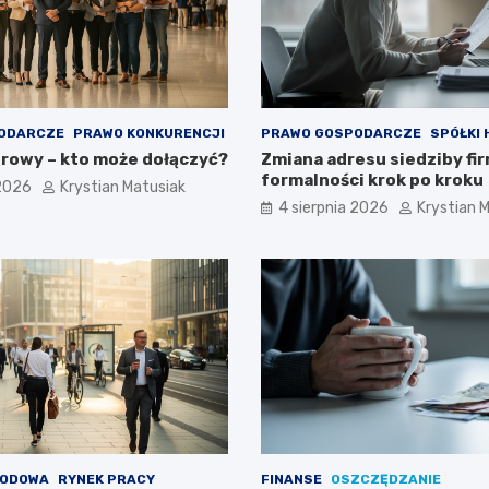
ODARCZE
PRAWO KONKURENCJI
PRAWO GOSPODARCZE
SPÓŁKI
rowy – kto może dołączyć?
Zmiana adresu siedziby fir
formalności krok po kroku
 2026
Krystian Matusiak
4 sierpnia 2026
Krystian 
WODOWA
RYNEK PRACY
FINANSE
OSZCZĘDZANIE