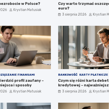
 bezrobocie w Polsce?
Czy warto trzymać oszczę
euro?
 2026
Krystian Matusiak
3 sierpnia 2026
Krystian 
ZĄDZANIE FINANSAMI
BANKOWOŚĆ
KARTY PŁATNICZE
erdzić profil zaufany –
Czym się różni karta debe
iejsca i sposoby
kredytowej – najważniejsz
 2026
Krystian Matusiak
3 sierpnia 2026
Krystian 