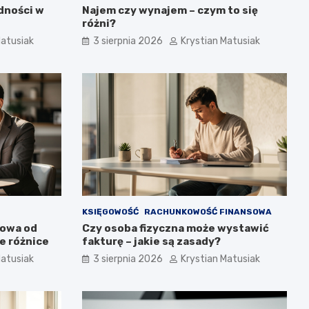
dności w
Najem czy wynajem – czym to się
różni?
Matusiak
3 sierpnia 2026
Krystian Matusiak
KSIĘGOWOŚĆ
RACHUNKOWOŚĆ FINANSOWA
towa od
Czy osoba fizyczna może wystawić
e różnice
fakturę – jakie są zasady?
Matusiak
3 sierpnia 2026
Krystian Matusiak