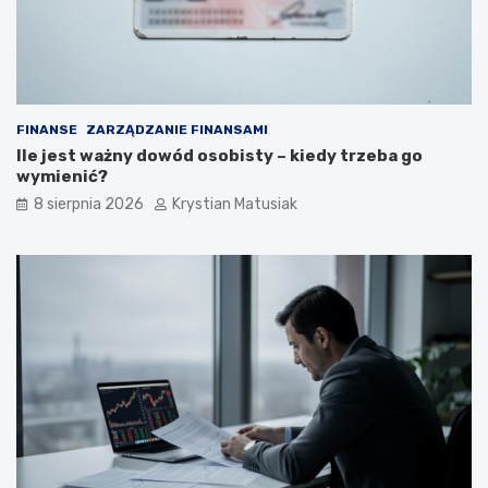
z
o
n
k
i
u
e
p
o
FINANSE
ZARZĄDZANIE FINANSAMI
z
Ile jest ważny dowód osobisty – kiedy trzeba go
y
wymienić?
s
k
8 sierpnia 2026
Krystian Matusiak
i
w
a
ć
k
l
i
e
n
t
ó
w
?