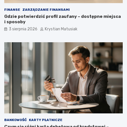
FINANSE
ZARZĄDZANIE FINANSAMI
Gdzie potwierdzić profil zaufany – dostępne miejsca
i sposoby
3 sierpnia 2026
Krystian Matusiak
BANKOWOŚĆ
KARTY PŁATNICZE
Czym się różni karta debetowa od kredytowej –