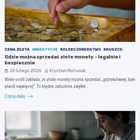
CENA ZŁOTA
INWESTYCJE
KOLEKCJONERSTWO
KRUSZCE
Gdzie można sprzedać złote monety – legalnie i
bezpiecznie
26 lutego 2026
Krystian Matusiak
Wiele osób zakłada, że złote monety można sprzedać „gdziekolwiek, byle
płacili najwięcej”. To błędne założenie zwykle…
Czytaj dalej