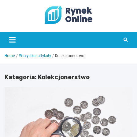
Skip
to
content
www.rynekonline.pl
Home
Wszystkie artykuły
Kolekcjonerstwo
Kategoria:
Kolekcjonerstwo