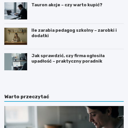
Tauron akcje – czy warto kupić?
Ile zarabia pedagog szkolny – zarobki i
dodatki
Jak sprawdzić, czy firma ogłosiła
upadłość – praktyczny poradnik
G
J
o
a
t
k
o
n
w
a
Warto przeczytać
y
p
w
i
z
s
ó
a
r
ć
o
z