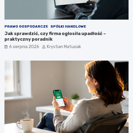
w
?
PRAWO GOSPODARCZE
SPÓŁKI HANDLOWE
Jak sprawdzić, czy firma ogłosiła upadłość –
praktyczny poradnik
6 sierpnia 2026
Krystian Matusiak