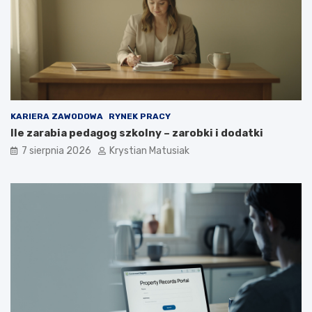
t
o
e
k
c
r
z
o
n
k
i
u
e
p
o
KARIERA ZAWODOWA
RYNEK PRACY
z
Ile zarabia pedagog szkolny – zarobki i dodatki
y
s
7 sierpnia 2026
Krystian Matusiak
k
i
w
a
ć
k
l
i
e
n
t
ó