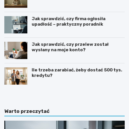
Jak sprawdzić, czy firma ogłosiła
upadłość – praktyczny poradnik
Jak sprawdzić, czy przelew został
wysłany na moje konto?
Ile trzeba zarabiać, żeby dostać 500 tys.
kredytu?
G
J
o
a
t
k
o
n
w
a
Warto przeczytać
y
p
w
i
z
s
ó
a