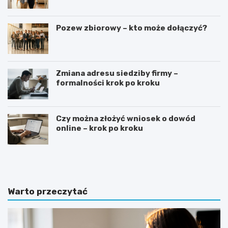
Pozew zbiorowy – kto może dołączyć?
Zmiana adresu siedziby firmy –
formalności krok po kroku
Czy można złożyć wniosek o dowód
online – krok po kroku
G
J
o
a
t
k
o
n
w
a
Warto przeczytać
y
p
w
i
z
s
ó
a