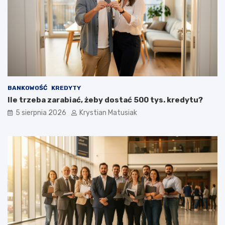
e
k
c
r
z
o
n
k
i
u
e
p
o
z
BANKOWOŚĆ
KREDYTY
y
Ile trzeba zarabiać, żeby dostać 500 tys. kredytu?
s
k
5 sierpnia 2026
Krystian Matusiak
i
w
a
ć
k
l
i
e
n
t
ó