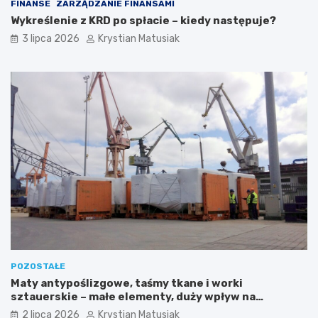
FINANSE
ZARZĄDZANIE FINANSAMI
Wykreślenie z KRD po spłacie – kiedy następuje?
3 lipca 2026
Krystian Matusiak
POZOSTAŁE
Maty antypoślizgowe, taśmy tkane i worki
sztauerskie – małe elementy, duży wpływ na
bezpieczeństwo ładunku
2 lipca 2026
Krystian Matusiak