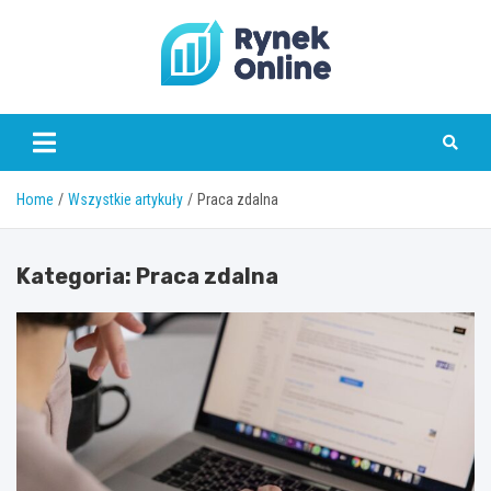
Skip
to
content
www.rynekonline.pl
Home
Wszystkie artykuły
Praca zdalna
Kategoria:
Praca zdalna