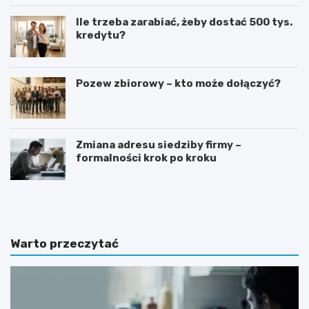
Ile trzeba zarabiać, żeby dostać 500 tys.
kredytu?
Pozew zbiorowy – kto może dołączyć?
Zmiana adresu siedziby firmy –
formalności krok po kroku
G
J
o
a
t
k
o
n
w
a
Warto przeczytać
y
p
w
i
z
s
ó
a
r
ć
o
z