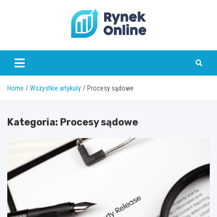
Skip
to
content
www.rynekonline.pl
Home
Wszystkie artykuły
Procesy sądowe
Kategoria:
Procesy sądowe