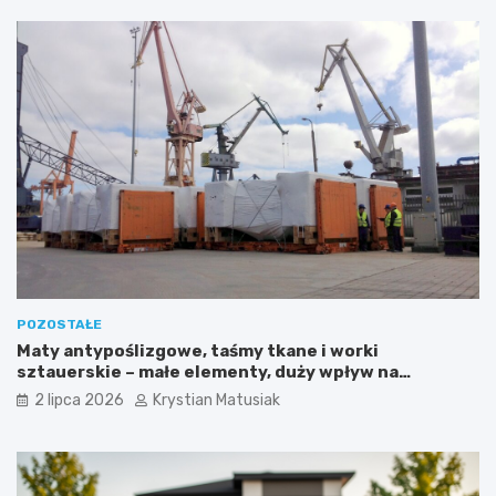
POZOSTAŁE
Maty antypoślizgowe, taśmy tkane i worki
sztauerskie – małe elementy, duży wpływ na
bezpieczeństwo ładunku
2 lipca 2026
Krystian Matusiak