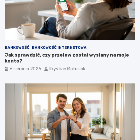
c
r
z
o
n
k
i
u
e
p
o
z
BANKOWOŚĆ
BANKOWOŚĆ INTERNETOWA
y
Jak sprawdzić, czy przelew został wysłany na moje
s
konto?
k
i
6 sierpnia 2026
Krystian Matusiak
w
a
ć
k
l
i
e
n
t
ó
w
?