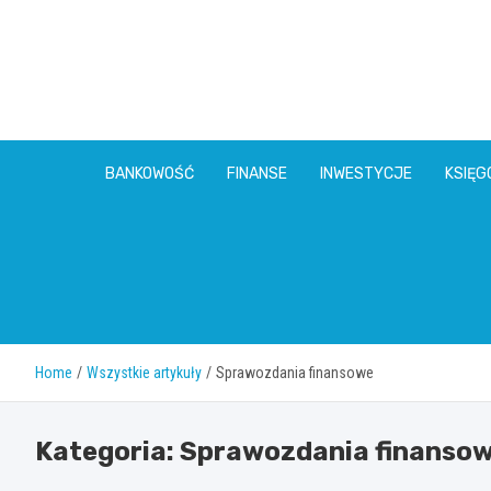
Skip
to
content
BANKOWOŚĆ
FINANSE
INWESTYCJE
KSIĘ
Home
Wszystkie artykuły
Sprawozdania finansowe
Kategoria:
Sprawozdania finanso