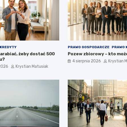
KREDYTY
PRAWO GOSPODARCZE
PRAWO 
zarabiać, żeby dostać 500
Pozew zbiorowy – kto moż
tu?
4 sierpnia 2026
Krystian 
 2026
Krystian Matusiak