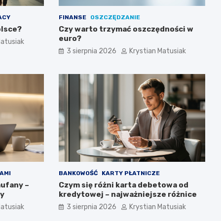
ACY
FINANSE
OSZCZĘDZANIE
olsce?
Czy warto trzymać oszczędności w
euro?
Matusiak
3 sierpnia 2026
Krystian Matusiak
AMI
BANKOWOŚĆ
KARTY PŁATNICZE
aufany –
Czym się różni karta debetowa od
by
kredytowej – najważniejsze różnice
Matusiak
3 sierpnia 2026
Krystian Matusiak