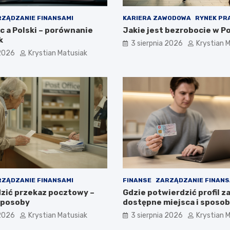
ZĄDZANIE FINANSAMI
KARIERA ZAWODOWA
RYNEK PR
c a Polski – porównanie
Jakie jest bezrobocie w P
k
3 sierpnia 2026
Krystian 
 2026
Krystian Matusiak
ZĄDZANIE FINANSAMI
FINANSE
ZARZĄDZANIE FINANS
zić przekaz pocztowy –
Gdzie potwierdzić profil z
sposoby
dostępne miejsca i sposo
 2026
Krystian Matusiak
3 sierpnia 2026
Krystian 