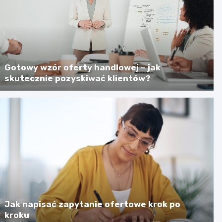
Gotowy wzór oferty handlowej – jak
skutecznie pozyskiwać klientów?
Jak napisać zapytanie ofertowe krok po
kroku