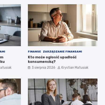
AMI
FINANSE
ZARZĄDZANIE FINANSAMI
em
Kto może ogłosić upadłość
oku
konsumencką?
Matusiak
3 sierpnia 2026
Krystian Matusiak