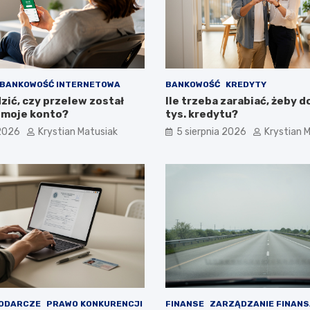
BANKOWOŚĆ INTERNETOWA
BANKOWOŚĆ
KREDYTY
zić, czy przelew został
Ile trzeba zarabiać, żeby 
 moje konto?
tys. kredytu?
 2026
Krystian Matusiak
5 sierpnia 2026
Krystian 
ODARCZE
PRAWO KONKURENCJI
FINANSE
ZARZĄDZANIE FINANS