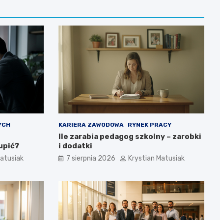
YCH
KARIERA ZAWODOWA
RYNEK PRACY
Ile zarabia pedagog szkolny – zarobki
upić?
i dodatki
Matusiak
7 sierpnia 2026
Krystian Matusiak