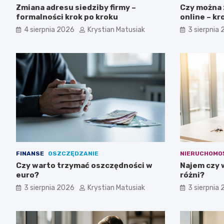
Zmiana adresu siedziby firmy –
Czy można 
formalności krok po kroku
online – kr
4 sierpnia 2026
Krystian Matusiak
3 sierpnia
FINANSE
OSZCZĘDZANIE
NIERUCHOMO
Czy warto trzymać oszczędności w
Najem czy 
euro?
różni?
3 sierpnia 2026
Krystian Matusiak
3 sierpnia