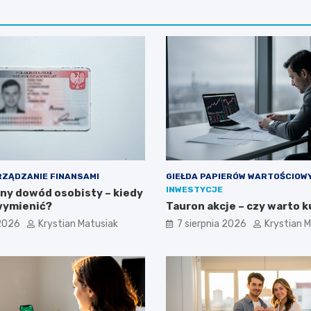
ZĄDZANIE FINANSAMI
GIEŁDA PAPIERÓW WARTOŚCIOW
INWESTYCJE
żny dowód osobisty – kiedy
wymienić?
Tauron akcje – czy warto k
 2026
Krystian Matusiak
7 sierpnia 2026
Krystian 