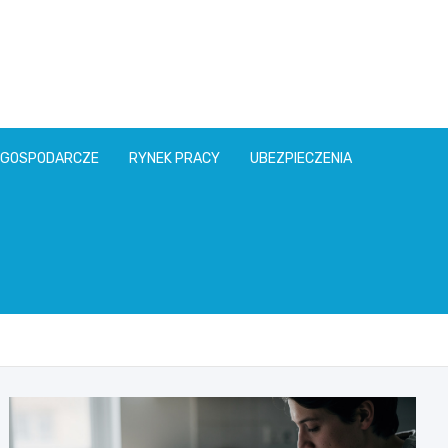
l
 GOSPODARCZE
RYNEK PRACY
UBEZPIECZENIA