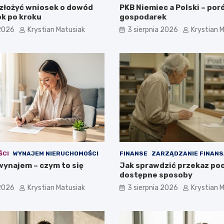
złożyć wniosek o dowód
PKB Niemiec a Polski – po
ok po kroku
gospodarek
 2026
Krystian Matusiak
3 sierpnia 2026
Krystian 
ŚCI
WYNAJEM NIERUCHOMOŚCI
FINANSE
ZARZĄDZANIE FINANS
wynajem – czym to się
Jak sprawdzić przekaz po
dostępne sposoby
 2026
Krystian Matusiak
3 sierpnia 2026
Krystian 