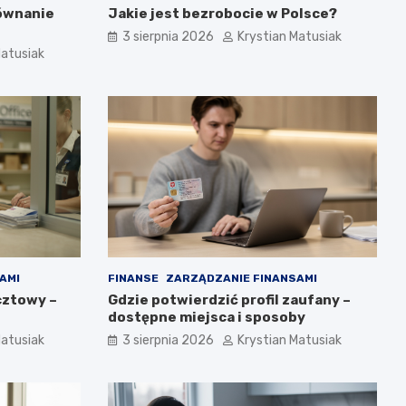
równanie
Jakie jest bezrobocie w Polsce?
3 sierpnia 2026
Krystian Matusiak
Matusiak
AMI
FINANSE
ZARZĄDZANIE FINANSAMI
cztowy –
Gdzie potwierdzić profil zaufany –
dostępne miejsca i sposoby
Matusiak
3 sierpnia 2026
Krystian Matusiak