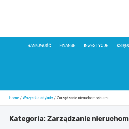
Skip
to
content
BANKOWOŚĆ
FINANSE
INWESTYCJE
KSIĘ
Home
Wszystkie artykuły
Zarządzanie nieruchomościami
Kategoria:
Zarządzanie nieruchom