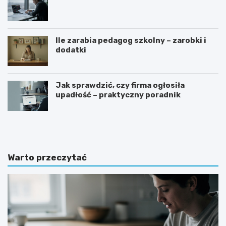
Ile zarabia pedagog szkolny – zarobki i
dodatki
Jak sprawdzić, czy firma ogłosiła
upadłość – praktyczny poradnik
G
J
o
a
t
k
o
n
w
a
Warto przeczytać
y
p
w
i
z
s
ó
a
r
ć
o
z
f
a
e
p