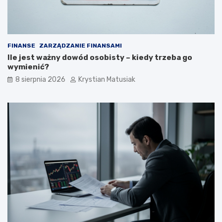
n
k
i
u
e
p
o
FINANSE
ZARZĄDZANIE FINANSAMI
z
Ile jest ważny dowód osobisty – kiedy trzeba go
y
wymienić?
s
k
8 sierpnia 2026
Krystian Matusiak
i
w
a
ć
k
l
i
e
n
t
ó
w
?