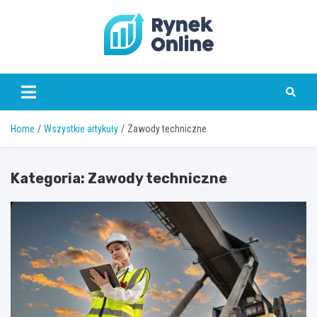
Skip
to
content
www.rynekonline.pl
Home
Wszystkie artykuły
Zawody techniczne
Kategoria:
Zawody techniczne