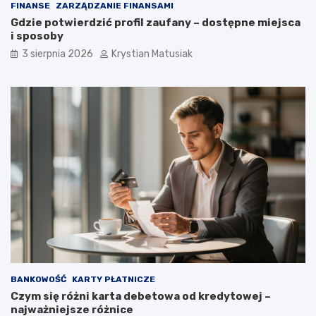
FINANSE
ZARZĄDZANIE FINANSAMI
Gdzie potwierdzić profil zaufany – dostępne miejsca
i sposoby
3 sierpnia 2026
Krystian Matusiak
BANKOWOŚĆ
KARTY PŁATNICZE
Czym się różni karta debetowa od kredytowej –
najważniejsze różnice