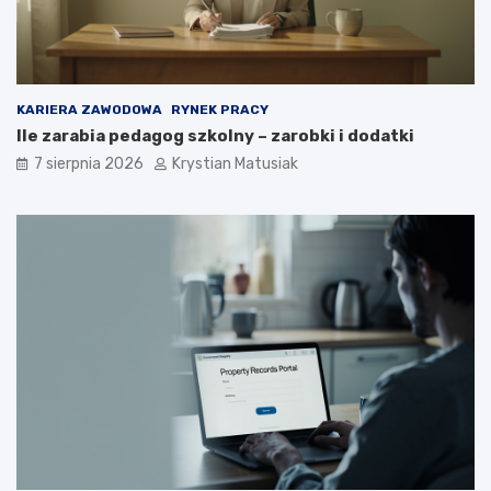
w
?
KARIERA ZAWODOWA
RYNEK PRACY
Ile zarabia pedagog szkolny – zarobki i dodatki
7 sierpnia 2026
Krystian Matusiak