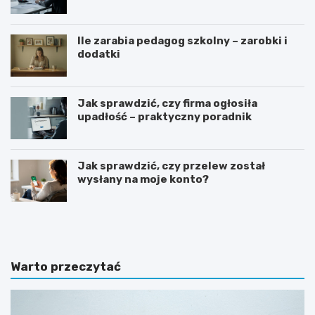
Ile zarabia pedagog szkolny – zarobki i
dodatki
Jak sprawdzić, czy firma ogłosiła
upadłość – praktyczny poradnik
Jak sprawdzić, czy przelew został
wysłany na moje konto?
G
J
o
a
t
k
o
n
w
a
Warto przeczytać
y
p
w
i
z
s
ó
a