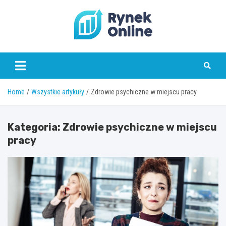
Skip
to
content
www.rynekonline.pl
Home
Wszystkie artykuły
Zdrowie psychiczne w miejscu pracy
Kategoria:
Zdrowie psychiczne w miejscu
pracy