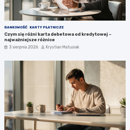
BANKOWOŚĆ
KARTY PŁATNICZE
Czym się różni karta debetowa od kredytowej –
najważniejsze różnice
3 sierpnia 2026
Krystian Matusiak