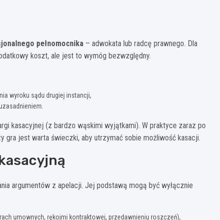
sjonalnego pełnomocnika
– adwokata lub radcę prawnego. Dla
dodatkowy koszt, ale jest to wymóg bezwzględny.
a wyroku sądu drugiej instancji,
 uzasadnieniem.
rgi kasacyjnej (z bardzo wąskimi wyjątkami). W praktyce zaraz po
y gra jest warta świeczki, aby utrzymać sobie możliwość kasacji.
kasacyjną
ania argumentów z apelacji. Jej podstawą mogą być wyłącznie
arach umownych, rękojmi kontraktowej, przedawnieniu roszczeń),