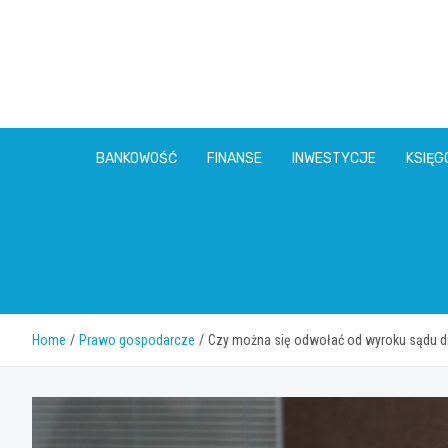
Skip
to
content
BANKOWOŚĆ
FINANSE
INWESTYCJE
KSIĘ
Home
Prawo gospodarcze
Czy można się odwołać od wyroku sądu dru