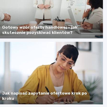
Gotowy wzór oferty handlowej – jak
skutecznie pozyskiwać klientów?
Jak napisać zapytanie ofertowe krok po
kroku