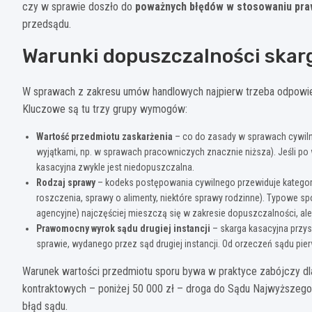
czy w sprawie doszło do
poważnych błędów w stosowaniu pr
przedsądu.
Warunki dopuszczalności skarg
W sprawach z zakresu umów handlowych najpierw trzeba odpowiedz
Kluczowe są tu trzy grupy wymogów:
Wartość przedmiotu zaskarżenia
– co do zasady w sprawach cywiln
wyjątkami, np. w sprawach pracowniczych znacznie niższa). Jeśli po 
kasacyjna zwykle jest niedopuszczalna.
Rodzaj sprawy
– kodeks postępowania cywilnego przewiduje kategori
roszczenia, sprawy o alimenty, niektóre sprawy rodzinne). Typowe s
agencyjne) najczęściej mieszczą się w zakresie dopuszczalności, al
Prawomocny wyrok sądu drugiej instancji
– skarga kasacyjna przy
sprawie, wydanego przez sąd drugiej instancji. Od orzeczeń sądu pierw
Warunek wartości przedmiotu sporu bywa w praktyce zabójczy dla
kontraktowych – poniżej 50 000 zł – droga do Sądu Najwyższego j
błąd sądu.