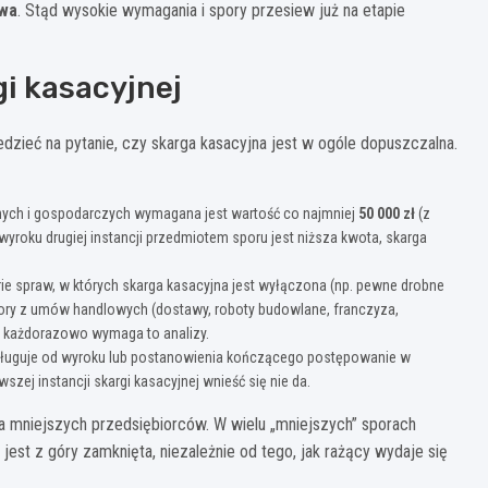
awa
. Stąd wysokie wymagania i spory przesiew już na etapie
i kasacyjnej
ieć na pytanie, czy skarga kasacyjna jest w ogóle dopuszczalna.
ych i gospodarczych wymagana jest wartość co najmniej
50 000 zł
(z
wyroku drugiej instancji przedmiotem sporu jest niższa kwota, skarga
e spraw, w których skarga kasacyjna jest wyłączona (np. pewne drobne
pory z umów handlowych (dostawy, roboty budowlane, franczyza,
e każdorazowo wymaga to analizy.
sługuje od wyroku lub postanowienia kończącego postępowanie w
szej instancji skargi kasacyjnej wnieść się nie da.
 mniejszych przedsiębiorców. W wielu „mniejszych” sporach
est z góry zamknięta, niezależnie od tego, jak rażący wydaje się