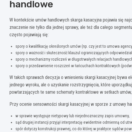
handlowe
W kontekście umów handlowych skarga kasacyjna pojawia się najc
znaczenie nie tylko dla jednej sprawy, ale też dla całego segmen
często pojawiają się:
spory o kwalifikację określonych umów (np. czy jest to umowa agencyj
spory o ważność i skuteczność klauzul ograniczających odpowiedzia
spory o mechanizmy rozliczeń w długotrwałych relacjach handlowyc
spory o przedawnienie roszczeń w łańcuchach kontraktowych (podw
W takich sprawach decyzja o wniesieniu skargi kasacyjnej bywa el
jednego wyroku, ale o uzyskanie rozstrzygnięcia, które uporząd
powtarzających te same schematy kontraktowe w setkach umów,
Przy ocenie sensowności skargi kasacyjnej w sporze z umowy han
w sprawie występuje nietypowy lub niejednoznaczny zapis umowny,
sąd drugiej instancji przyjął interpretację ewidentnie odmienną od utrw
spór dotyczy konstrukcji prawnej, co do której w praktyce sądów po