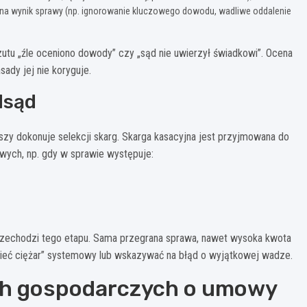
 na wynik sprawy (np. ignorowanie kluczowego dowodu, wadliwe oddalenie
utu „źle oceniono dowody” czy „sąd nie uwierzył świadkowi”. Ocena
dy jej nie koryguje.
dsąd
zy dokonuje selekcji skarg. Skarga kasacyjna jest przyjmowana do
wych, np. gdy w sprawie występuje:
przechodzi tego etapu. Sama przegrana sprawa, nawet wysoka kwota
„mieć ciężar” systemowy lub wskazywać na błąd o wyjątkowej wadze.
ch gospodarczych o umowy