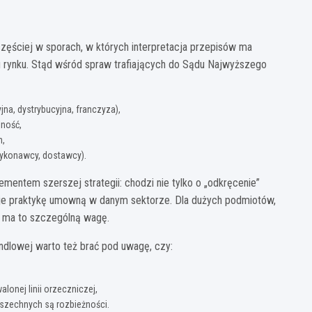
zęściej w sporach, w których interpretacja przepisów ma
tu rynku. Stąd wśród spraw trafiających do Sądu Najwyższego
na, dystrybucyjna, franczyza),
lność,
h,
ykonawcy, dostawcy).
ementem szerszej strategii: chodzi nie tylko o „odkręcenie”
kuje praktykę umowną w danym sektorze. Dla dużych podmiotów,
 ma to szczególną wagę.
dlowej warto też brać pod uwagę, czy:
alonej linii orzeczniczej,
wszechnych są rozbieżności.