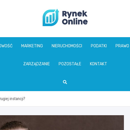
www.rynekonline.p
GOWOŚĆ
MARKETING
NIERUCHOMOŚCI
PODATKI
PRAWO
ZARZĄDZANIE
POZOSTAŁE
KONTAKT
giej instancji?