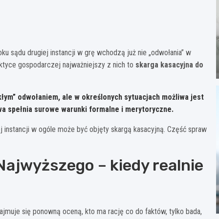
ku sądu drugiej instancji w grę wchodzą już nie „odwołania” w
aktyce gospodarczej najważniejszy z nich to
skarga kasacyjna do
ykłym” odwołaniem, ale w określonych sytuacjach możliwa jest
awa spełnia surowe warunki formalne i merytoryczne.
j instancji w ogóle może być objęty skargą kasacyjną. Część spraw
ajwyższego – kiedy realnie
zajmuje się ponowną oceną, kto ma rację co do faktów, tylko bada,