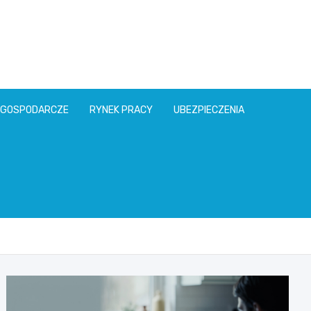
l
 GOSPODARCZE
RYNEK PRACY
UBEZPIECZENIA