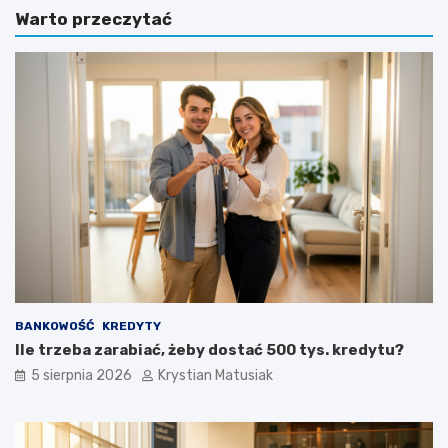
Warto przeczytać
y
p
w
i
z
s
ó
a
r
ć
o
z
f
a
e
p
r
y
t
t
y
a
h
n
a
i
n
e
d
o
l
f
o
e
BANKOWOŚĆ
KREDYTY
w
r
Ile trzeba zarabiać, żeby dostać 500 tys. kredytu?
e
t
5 sierpnia 2026
Krystian Matusiak
j
o
–
w
j
e
a
k