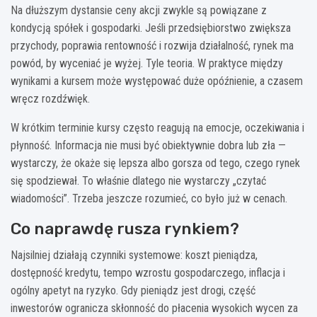
Na dłuższym dystansie ceny akcji zwykle są powiązane z
kondycją spółek i gospodarki. Jeśli przedsiębiorstwo zwiększa
przychody, poprawia rentowność i rozwija działalność, rynek ma
powód, by wyceniać je wyżej. Tyle teoria. W praktyce między
wynikami a kursem może występować duże opóźnienie, a czasem
wręcz rozdźwięk.
W krótkim terminie kursy często reagują na emocje, oczekiwania i
płynność. Informacja nie musi być obiektywnie dobra lub zła —
wystarczy, że okaże się lepsza albo gorsza od tego, czego rynek
się spodziewał. To właśnie dlatego nie wystarczy „czytać
wiadomości”. Trzeba jeszcze rozumieć, co było już w cenach.
Co naprawdę rusza rynkiem?
Najsilniej działają czynniki systemowe: koszt pieniądza,
dostępność kredytu, tempo wzrostu gospodarczego, inflacja i
ogólny apetyt na ryzyko. Gdy pieniądz jest drogi, część
inwestorów ogranicza skłonność do płacenia wysokich wycen za