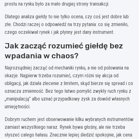
prostu na rynku było za mało drugiej strony transakcji.
Dlatego analiza giełdy to nie tylko ocena, czy coś jest dobre lub
złe. Chodzi raczej o odpowiedź na trzy pytania: co się zmieniło,
czego oczekiwał rynek i jak płynny jest dany instrument.
Jak zacząć rozumieć giełdę bez
wpadania w chaos?
Najrozsądniej zacząć od mechaniki rynku, a nie od polowania na
okazje. Najpierw trzeba rozumieć, czym różni się akcja od
obligacji, jak działa zlecenie z limitem, skąd bierze się spread i co
oznacza zmienność. Bez tego łatwo pomylić zwykły ruch rynku z
„manipulacją” albo uznać przypadkowy zysk za dowód własnych
umiejętności.
Dobrym ruchem jest obserwowanie kilku wybranych instrumentów
zamiast wszystkiego naraz. Rynek bywa głośny, ale nie trzeba
słyszeć całego hałasu. Znacznie lepiej śledzić spokojnie, jak cena