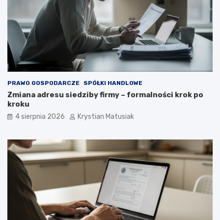
e
n
t
ó
w
?
PRAWO GOSPODARCZE
SPÓŁKI HANDLOWE
Zmiana adresu siedziby firmy – formalności krok po
kroku
4 sierpnia 2026
Krystian Matusiak