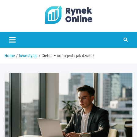
Skip
to
content
www.rynekonline.pl
Home
Inwestycje
Giełda – co to jest i jak działa?