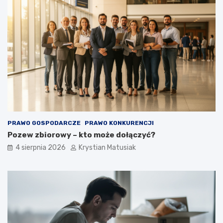
k
r
s
o
k
k
u
p
t
o
e
k
c
r
z
o
n
k
i
u
e
p
o
PRAWO GOSPODARCZE
PRAWO KONKURENCJI
z
Pozew zbiorowy – kto może dołączyć?
y
s
4 sierpnia 2026
Krystian Matusiak
k
i
w
a
ć
k
l
i