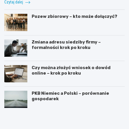
Czytaj dalej
Pozew zbiorowy – kto może dołączyć?
Zmiana adresu siedziby firmy –
formalności krok po kroku
Czy można złożyć wniosek o dowód
online – krok po kroku
PKB Niemiec a Polski – porównanie
gospodarek
G
J
o
a
t
k
o
n
w
a