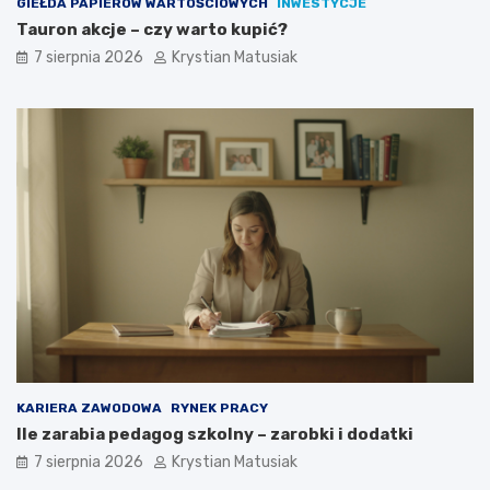
GIEŁDA PAPIERÓW WARTOŚCIOWYCH
INWESTYCJE
y
Tauron akcje – czy warto kupić?
s
k
7 sierpnia 2026
Krystian Matusiak
i
w
a
ć
k
l
i
e
n
t
ó
w
?
KARIERA ZAWODOWA
RYNEK PRACY
Ile zarabia pedagog szkolny – zarobki i dodatki
7 sierpnia 2026
Krystian Matusiak