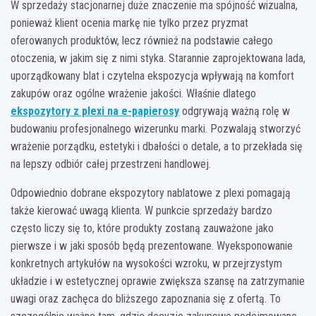
W sprzedaży stacjonarnej duże znaczenie ma spójność wizualna,
ponieważ klient ocenia markę nie tylko przez pryzmat
oferowanych produktów, lecz również na podstawie całego
otoczenia, w jakim się z nimi styka. Starannie zaprojektowana lada,
uporządkowany blat i czytelna ekspozycja wpływają na komfort
zakupów oraz ogólne wrażenie jakości. Właśnie dlatego
ekspozytory z plexi na e-papierosy
odgrywają ważną rolę w
budowaniu profesjonalnego wizerunku marki. Pozwalają stworzyć
wrażenie porządku, estetyki i dbałości o detale, a to przekłada się
na lepszy odbiór całej przestrzeni handlowej.
Odpowiednio dobrane ekspozytory nablatowe z plexi pomagają
także kierować uwagą klienta. W punkcie sprzedaży bardzo
często liczy się to, które produkty zostaną zauważone jako
pierwsze i w jaki sposób będą prezentowane. Wyeksponowanie
konkretnych artykułów na wysokości wzroku, w przejrzystym
układzie i w estetycznej oprawie zwiększa szansę na zatrzymanie
uwagi oraz zachęca do bliższego zapoznania się z ofertą. To