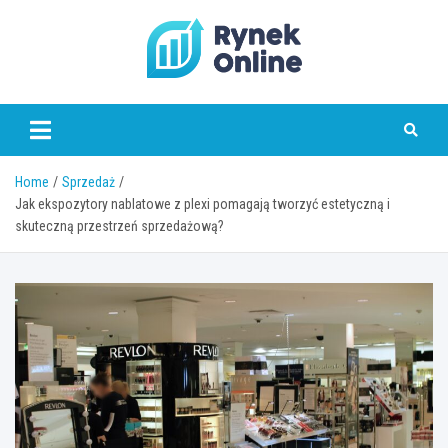
Skip
to
content
www.rynekonline.pl
Home
Sprzedaż
Jak ekspozytory nablatowe z plexi pomagają tworzyć estetyczną i
skuteczną przestrzeń sprzedażową?