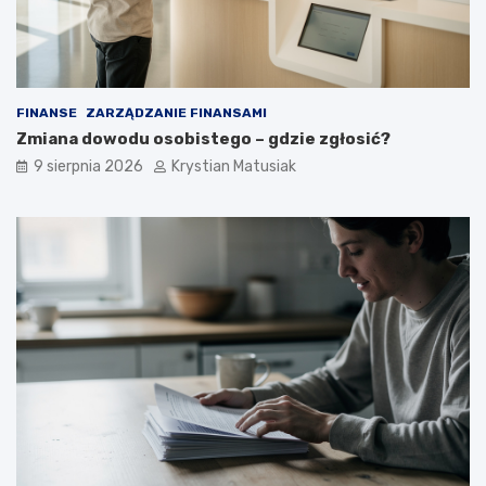
n
k
i
u
e
p
o
FINANSE
ZARZĄDZANIE FINANSAMI
z
Zmiana dowodu osobistego – gdzie zgłosić?
y
s
9 sierpnia 2026
Krystian Matusiak
k
i
w
a
ć
k
l
i
e
n
t
ó
w
?