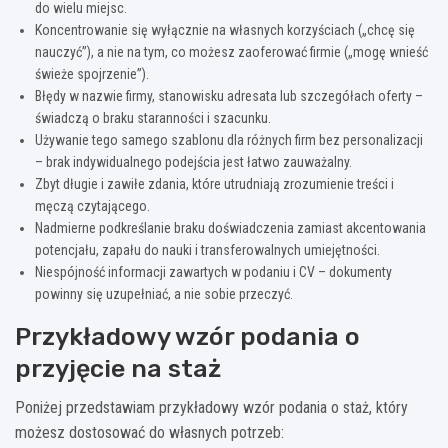
do wielu miejsc.
Koncentrowanie się wyłącznie na własnych korzyściach („chcę się
nauczyć”), a nie na tym, co możesz zaoferować firmie („mogę wnieść
świeże spojrzenie”).
Błędy w nazwie firmy, stanowisku adresata lub szczegółach oferty –
świadczą o braku staranności i szacunku.
Używanie tego samego szablonu dla różnych firm bez personalizacji
– brak indywidualnego podejścia jest łatwo zauważalny.
Zbyt długie i zawiłe zdania, które utrudniają zrozumienie treści i
męczą czytającego.
Nadmierne podkreślanie braku doświadczenia zamiast akcentowania
potencjału, zapału do nauki i transferowalnych umiejętności.
Niespójność informacji zawartych w podaniu i CV – dokumenty
powinny się uzupełniać, a nie sobie przeczyć.
Przykładowy wzór podania o
przyjęcie na staż
Poniżej przedstawiam przykładowy wzór podania o staż, który
możesz dostosować do własnych potrzeb: