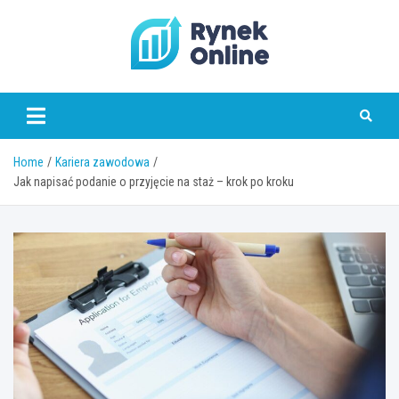
Skip
to
content
www.rynekonline.pl
Home
Kariera zawodowa
Jak napisać podanie o przyjęcie na staż – krok po kroku