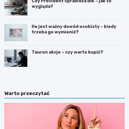
Czy Provident sprawdza BIK – jak to
wygląda?
Ile jest ważny dowód osobisty – kiedy
trzeba go wymienić?
Tauron akcje – czy warto kupić?
G
J
o
a
t
k
o
n
w
a
Warto przeczytać
y
p
w
i
z
s
ó
a
r
ć
o
z
f
a