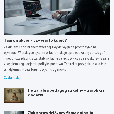
Tauron akcje – czy warto kupić?
Zakup akcji spółki energetycznej zwykle wygląda prosto tylko na
wykresie. W praktyce pytanie o Tauron akcje sprowadza się do czegoś
innego: czy płaci się za stabilny biznes sieciowy, czy za ryzyko związane
z węglem, regulacjami i polityką państwa. Ten tekst porządkuje właśnie
ten dylemat — bez forumowych sloganów…
Czytaj dalej
Ile zarabia pedagog szkolny – zarobki i
dodatki
Jak sprawdzić, czy firma ogłosiła