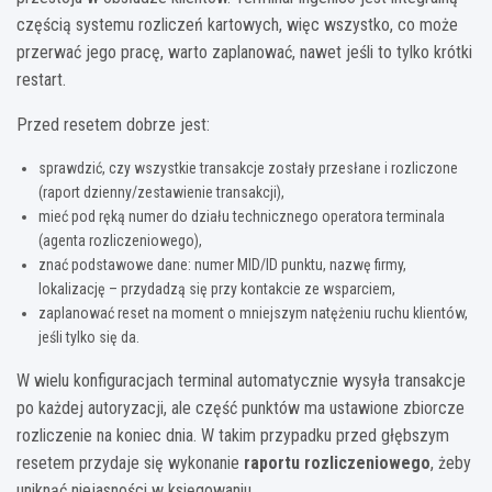
częścią systemu rozliczeń kartowych, więc wszystko, co może
przerwać jego pracę, warto zaplanować, nawet jeśli to tylko krótki
restart.
Przed resetem dobrze jest:
sprawdzić, czy wszystkie transakcje zostały przesłane i rozliczone
(raport dzienny/zestawienie transakcji),
mieć pod ręką numer do działu technicznego operatora terminala
(agenta rozliczeniowego),
znać podstawowe dane: numer MID/ID punktu, nazwę firmy,
lokalizację – przydadzą się przy kontakcie ze wsparciem,
zaplanować reset na moment o mniejszym natężeniu ruchu klientów,
jeśli tylko się da.
W wielu konfiguracjach terminal automatycznie wysyła transakcje
po każdej autoryzacji, ale część punktów ma ustawione zbiorcze
rozliczenie na koniec dnia. W takim przypadku przed głębszym
resetem przydaje się wykonanie
raportu rozliczeniowego
, żeby
uniknąć niejasności w księgowaniu.