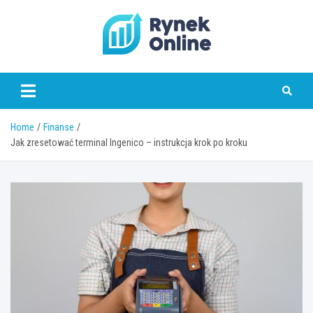
Skip
to
content
www.rynekonline.pl
Home
Finanse
Jak zresetować terminal Ingenico – instrukcja krok po kroku