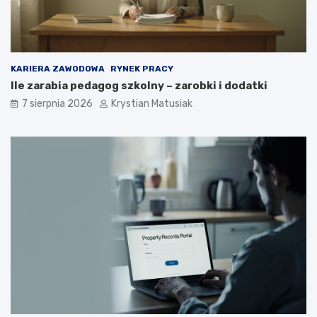
n
k
i
u
e
p
o
KARIERA ZAWODOWA
RYNEK PRACY
z
Ile zarabia pedagog szkolny – zarobki i dodatki
y
s
7 sierpnia 2026
Krystian Matusiak
k
i
w
a
ć
k
l
i
e
n
t
ó
w
?