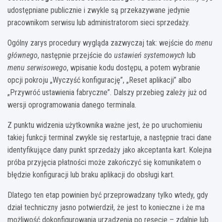
udostępniane publicznie i zwykle są przekazywane jedynie
pracownikom serwisu lub administratorom sieci sprzedaży.
Ogólny zarys procedury wygląda zazwyczaj tak: wejście do
menu
głównego
, następnie przejście do
ustawień systemowych
lub
menu serwisowego
, wpisanie kodu dostępu, a potem wybranie
opcji pokroju „Wyczyść konfigurację”, „Reset aplikacji” albo
„Przywróć ustawienia fabryczne”. Dalszy przebieg zależy już od
wersji oprogramowania danego terminala.
Z punktu widzenia użytkownika ważne jest, że po uruchomieniu
takiej funkcji terminal zwykle się restartuje, a następnie traci dane
identyfikujące dany punkt sprzedaży jako akceptanta kart. Kolejna
próba przyjęcia płatności może zakończyć się komunikatem o
błędzie konfiguracji lub braku aplikacji do obsługi kart.
Dlatego ten etap powinien być przeprowadzany tylko wtedy, gdy
dział techniczny jasno potwierdził, że jest to konieczne i że ma
możliwość dokonfigurowania urządzenia po resecie – zdalnie lub