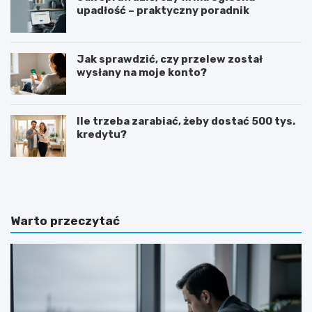
upadłość – praktyczny poradnik
Jak sprawdzić, czy przelew został
wysłany na moje konto?
Ile trzeba zarabiać, żeby dostać 500 tys.
kredytu?
G
J
o
a
t
k
o
n
w
a
Warto przeczytać
y
p
w
i
z
s
ó
a
r
ć
o
z
f
a