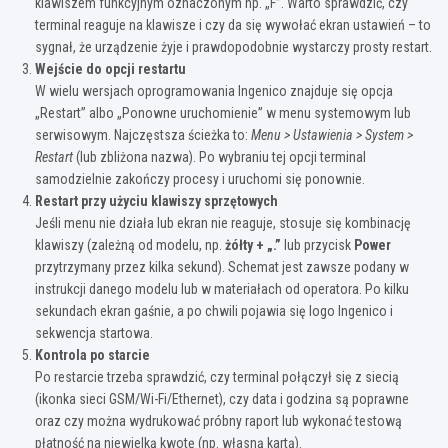
klawiszem funkcyjnym oznaczonym np. „F”. Warto sprawdzić, czy
terminal reaguje na klawisze i czy da się wywołać ekran ustawień – to
sygnał, że urządzenie żyje i prawdopodobnie wystarczy prosty restart.
Wejście do opcji restartu
W wielu wersjach oprogramowania Ingenico znajduje się opcja
„Restart” albo „Ponowne uruchomienie” w menu systemowym lub
serwisowym. Najczęstsza ścieżka to:
Menu > Ustawienia > System >
Restart
(lub zbliżona nazwa). Po wybraniu tej opcji terminal
samodzielnie zakończy procesy i uruchomi się ponownie.
Restart przy użyciu klawiszy sprzętowych
Jeśli menu nie działa lub ekran nie reaguje, stosuje się kombinację
klawiszy (zależną od modelu, np.
żółty + „.”
lub przycisk
Power
przytrzymany przez kilka sekund). Schemat jest zawsze podany w
instrukcji danego modelu lub w materiałach od operatora. Po kilku
sekundach ekran gaśnie, a po chwili pojawia się logo Ingenico i
sekwencja startowa.
Kontrola po starcie
Po restarcie trzeba sprawdzić, czy terminal połączył się z siecią
(ikonka sieci GSM/Wi-Fi/Ethernet), czy data i godzina są poprawne
oraz czy można wydrukować próbny raport lub wykonać testową
płatność na niewielką kwotę (np. własną kartą).