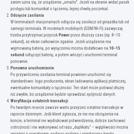
zanim uzna się, że urządzenie „umarło”. Jeżeli na ekranie widać pasek
postępu lub komunikat o łączeniu, lepiej chwilę poczekać.
Odcięcie zasilania
W terminalach stacjonarnych odłącza się zasilacz od gniazdka lub od
samego terminala. W modelach mobilnych (GSM/Wi-Fi) zazwyczaj
trzeba przytrzymać przycisk
Power
przez dłuższy czas (np. 8–10
sekund), aż ekran całkowicie zgaśnie. Jeżeli urządzenie ma
wyjmowaną baterię, po wyłączeniu można dodatkowo na
10–15
sekund
odłączyć baterię, a potem włożyć i uruchomić terminal
ponownie.
Ponowne uruchomienie
Po przywróceniu zasilania terminal powinien uruchomić się
standardowo: logo producenta, ekran ładowania aplikacji płatniczej,
ewentualne komunikaty o łączności. Ten start może potrwać dłużej
niż zwykle, bo urządzenie będzie sprawdzać spójność danych.
Weryfikacja ostatnich transakcji
Po twardym resecie zawsze warto przejrzeć ostatnie transakcje w
raporcie dziennym. Jeśli klient zgłasza, że nie ma obciążenia na
koncie, a terminal nie wydrukował potwierdzenia, dobrze zachować
ostrożność i nie wykonywać od razu „duplikatu” – wątpliwości można
wyjaśnić z operatorem, podając godzinę i orientacyjną kwotę