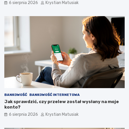
6 sierpnia 2026
Krystian Matusiak
–
w
j
e
a
k
k
r
s
o
k
k
u
p
t
o
e
k
c
r
z
o
n
k
i
u
e
p
o
z
BANKOWOŚĆ
BANKOWOŚĆ INTERNETOWA
y
Jak sprawdzić, czy przelew został wysłany na moje
s
konto?
k
i
6 sierpnia 2026
Krystian Matusiak
w
a