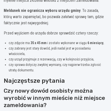
mylenie miejsca złożenia wniosku z miejscem zameldowania.
Meldunek nie ogranicza wyboru urzędu gminy
. To zasada,
którą warto zapamiętać, bo pozwala załatwić sprawę tam, gdzie
faktycznie jest najwygodniej.
Przed wyjściem do urzędu dobrze sprawdzić cztery rzeczy:
czy zdjęcie ma
35 x 45 mm
i zostało wykonane w ciągu
6 miesięcy
,
czy zabrany jest stary dowód, jeśli nadal jest w posiadaniu
właściciela,
czy urząd przyjmuje z rezerwacją, czy w kolejności przyjścia,
czy sprawa dotyczy zwykłej wymiany, czy najpierw trzeba zgłosić
utratę dokumentu.
Najczęstsze pytania
Czy nowy dowód osobisty można
wyrobić w innym mieście niż miejsce
zameldowania?