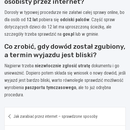
osobisty przez internet?
Dorosły w typowej procedurze nie załatwi całej sprawy online, bo
dla osób od
12 lat
pobiera się
odciski palców
. Część spraw
dotyczących dzieci do 12 lat ma uproszczoną ścieżkę, ale
szczegóły trzeba sprawdzić na
gov.pl
lub w gminie.
Co zrobić, gdy dowód został zgubiony,
a termin wyjazdu jest bliski?
Najpierw trzeba
niezwłocznie zgłosić utratę
dokumentu i go
unieważnić. Dopiero potem składa się wniosek o nowy dowód; jeśli
wyjazd jest bardzo bliski, warto równolegle sprawdzić możliwość
wyrobienia
paszportu tymczasowego
, ale to już odrębna
procedura.
Nawigacja
Jak zarabiać przez internet – sprawdzone sposoby
wpisu