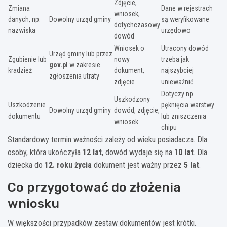
Zdjęcie,
Zmiana
Dane w rejestrach
wniosek,
danych, np.
Dowolny urząd gminy
są weryfikowane
dotychczasowy
nazwiska
urzędowo
dowód
Wniosek o
Utracony dowód
Urząd gminy lub przez
Zgubienie lub
nowy
trzeba jak
gov.pl
w zakresie
kradzież
dokument,
najszybciej
zgłoszenia utraty
zdjęcie
unieważnić
Dotyczy np.
Uszkodzony
Uszkodzenie
pęknięcia warstwy
Dowolny urząd gminy
dowód, zdjęcie,
dokumentu
lub zniszczenia
wniosek
chipu
Standardowy termin ważności zależy od wieku posiadacza. Dla
osoby, która ukończyła
12 lat
, dowód wydaje się na
10 lat
. Dla
dziecka do
12. roku życia
dokument jest ważny przez
5 lat
.
Co przygotować do złożenia
wniosku
W większości przypadków zestaw dokumentów jest krótki.