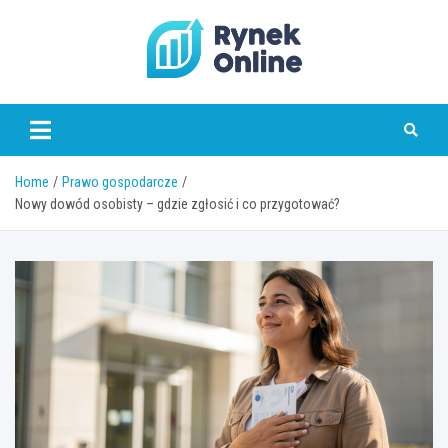
Skip
to
content
www.rynekonline.pl
Home
Prawo gospodarcze
Nowy dowód osobisty – gdzie zgłosić i co przygotować?