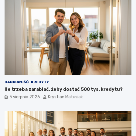
ć
k
l
i
e
n
t
ó
w
?
BANKOWOŚĆ
KREDYTY
Ile trzeba zarabiać, żeby dostać 500 tys. kredytu?
5 sierpnia 2026
Krystian Matusiak