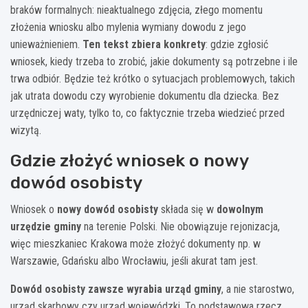
braków formalnych: nieaktualnego zdjęcia, złego momentu
złożenia wniosku albo mylenia wymiany dowodu z jego
unieważnieniem.
Ten tekst zbiera konkrety
: gdzie zgłosić
wniosek, kiedy trzeba to zrobić, jakie dokumenty są potrzebne i ile
trwa odbiór. Będzie też krótko o sytuacjach problemowych, takich
jak utrata dowodu czy wyrobienie dokumentu dla dziecka. Bez
urzędniczej waty, tylko to, co faktycznie trzeba wiedzieć przed
wizytą.
Gdzie złożyć wniosek o nowy
dowód osobisty
Wniosek o
nowy dowód osobisty
składa się w
dowolnym
urzędzie gminy
na terenie Polski. Nie obowiązuje rejonizacja,
więc mieszkaniec Krakowa może złożyć dokumenty np. w
Warszawie, Gdańsku albo Wrocławiu, jeśli akurat tam jest.
Dowód osobisty zawsze wyrabia urząd gminy
, a nie starostwo,
urząd skarbowy czy urząd wojewódzki. To podstawowa rzecz,