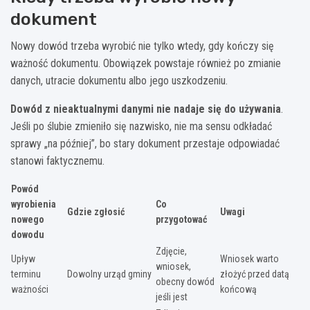
dokument
Nowy dowód trzeba wyrobić nie tylko wtedy, gdy kończy się
ważność dokumentu. Obowiązek powstaje również po zmianie
danych, utracie dokumentu albo jego uszkodzeniu.
Dowód z nieaktualnymi danymi nie nadaje się do używania
.
Jeśli po ślubie zmieniło się nazwisko, nie ma sensu odkładać
sprawy „na później”, bo stary dokument przestaje odpowiadać
stanowi faktycznemu.
Powód
wyrobienia
Co
Gdzie zgłosić
Uwagi
nowego
przygotować
dowodu
Zdjęcie,
Upływ
Wniosek warto
wniosek,
terminu
Dowolny urząd gminy
złożyć przed datą
obecny dowód
ważności
końcową
jeśli jest