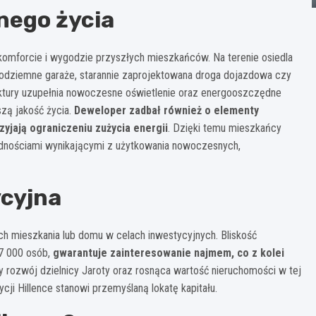
nego życia
komforcie i wygodzie przyszłych mieszkańców. Na terenie osiedla
 podziemne garaże, starannie zaprojektowana droga dojazdowa czy
uktury uzupełnia nowoczesne oświetlenie oraz energooszczędne
zą jakość życia.
Deweloper zadbał również o elementy
yjają ograniczeniu zużycia energii
. Dzięki temu mieszkańcy
ędnościami wynikającymi z użytkowania nowoczesnych,
ycyjna
h mieszkania lub domu w celach inwestycyjnych. Bliskość
17 000 osób,
gwarantuje zainteresowanie najmem, co z kolei
 rozwój dzielnicy Jaroty oraz rosnąca wartość nieruchomości w tej
cji Hillence stanowi przemyślaną lokatę kapitału.