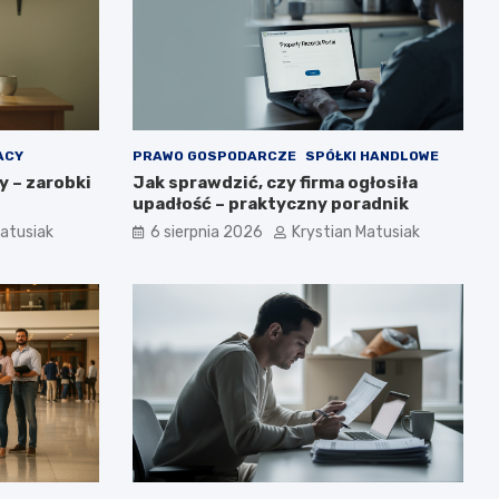
ACY
PRAWO GOSPODARCZE
SPÓŁKI HANDLOWE
y – zarobki
Jak sprawdzić, czy firma ogłosiła
upadłość – praktyczny poradnik
Matusiak
6 sierpnia 2026
Krystian Matusiak