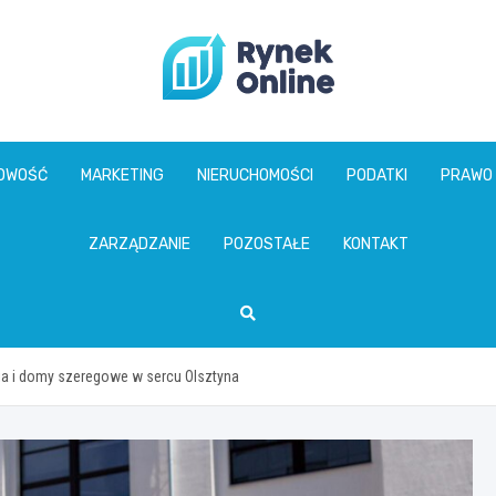
www.rynekonline.p
GOWOŚĆ
MARKETING
NIERUCHOMOŚCI
PODATKI
PRAWO
ZARZĄDZANIE
POZOSTAŁE
KONTAKT
ia i domy szeregowe w sercu Olsztyna