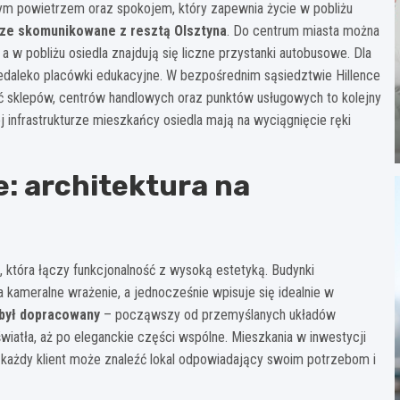
ym powietrzem oraz spokojem, który zapewnia życie w pobliżu
rze skomunikowane z resztą Olsztyna
. Do centrum miasta można
w pobliżu osiedla znajdują się liczne przystanki autobusowe. Dla
niedaleko placówki edukacyjne. W bezpośrednim sąsiedztwie Hillence
ść sklepów, centrów handlowych oraz punktów usługowych to kolejny
ej infrastrukturze mieszkańcy osiedla mają na wyciągnięcie ręki
e: architektura na
, która łączy funkcjonalność z wysoką estetyką. Budynki
 kameralne wrażenie, a jednocześnie wpisuje się idealnie w
 był dopracowany
– począwszy od przemyślanych układów
iatła, aż po eleganckie części wspólne. Mieszkania w inwestycji
każdy klient może znaleźć lokal odpowiadający swoim potrzebom i