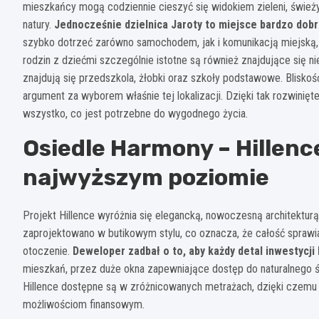
mieszkańcy mogą codziennie cieszyć się widokiem zieleni, śwież
natury.
Jednocześnie dzielnica Jaroty to miejsce bardzo dob
szybko dotrzeć zarówno samochodem, jak i komunikacją miejską, a 
rodzin z dziećmi szczególnie istotne są również znajdujące się 
znajdują się przedszkola, żłobki oraz szkoły podstawowe. Blisko
argument za wyborem właśnie tej lokalizacji. Dzięki tak rozwinięt
wszystko, co jest potrzebne do wygodnego życia.
Osiedle Harmony – Hillenc
najwyższym poziomie
Projekt Hillence wyróżnia się elegancką, nowoczesną architekturą
zaprojektowano w butikowym stylu, co oznacza, że całość sprawia
otoczenie.
Deweloper zadbał o to, aby każdy detal inwestycji
mieszkań, przez duże okna zapewniające dostęp do naturalnego św
Hillence dostępne są w zróżnicowanych metrażach, dzięki czemu 
możliwościom finansowym.