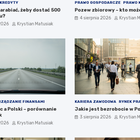
KREDYTY
PRAWO GOSPODARCZE
PRAWO 
zarabiać, żeby dostać 500
Pozew zbiorowy – kto moż
tu?
4 sierpnia 2026
Krystian 
 2026
Krystian Matusiak
ZĄDZANIE FINANSAMI
KARIERA ZAWODOWA
RYNEK PR
c a Polski – porównanie
Jakie jest bezrobocie w P
k
3 sierpnia 2026
Krystian 
 2026
Krystian Matusiak