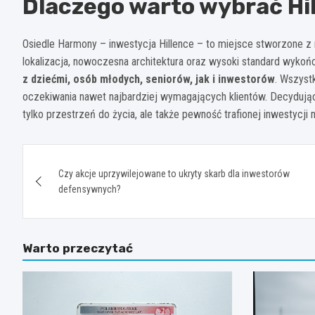
Dlaczego warto wybrać Hi
Osiedle Harmony – inwestycja Hillence – to miejsce stworzone z my
lokalizacja, nowoczesna architektura oraz wysoki standard wykoń
z dziećmi, osób młodych, seniorów, jak i inwestorów
. Wszyst
oczekiwania nawet najbardziej wymagających klientów. Decydując 
tylko przestrzeń do życia, ale także pewność trafionej inwestycji n
Nawigacja
Czy akcje uprzywilejowane to ukryty skarb dla inwestorów
wpisu
defensywnych?
Warto przeczytać