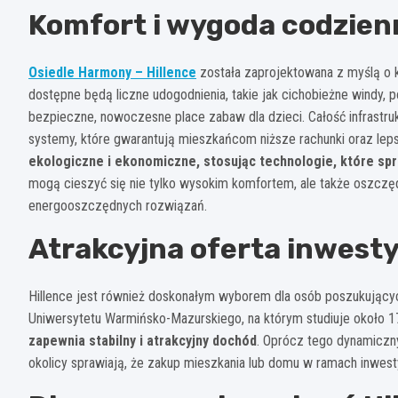
Komfort i wygoda codzien
Osiedle Harmony – Hillence
została zaprojektowana z myślą o 
dostępne będą liczne udogodnienia, takie jak cichobieżne windy,
bezpieczne, nowoczesne place zabaw dla dzieci. Całość infrastr
systemy, które gwarantują mieszkańcom niższe rachunki oraz leps
ekologiczne i ekonomiczne, stosując technologie, które sprz
mogą cieszyć się nie tylko wysokim komfortem, ale także oszcz
energooszczędnych rozwiązań.
Atrakcyjna oferta inwest
Hillence jest również doskonałym wyborem dla osób poszukującyc
Uniwersytetu Warmińsko-Mazurskiego, na którym studiuje około 
zapewnia stabilny i atrakcyjny dochód
. Oprócz tego dynamiczny
okolicy sprawiają, że zakup mieszkania lub domu w ramach inwesty