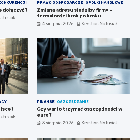
KONKURENCJI
PRAWO GOSPODARCZE
SPÓŁKI HANDLOWE
e dołączyć?
Zmiana adresu siedziby firmy –
formalności krok po kroku
Matusiak
4 sierpnia 2026
Krystian Matusiak
ACY
FINANSE
OSZCZĘDZANIE
olsce?
Czy warto trzymać oszczędności w
euro?
Matusiak
3 sierpnia 2026
Krystian Matusiak