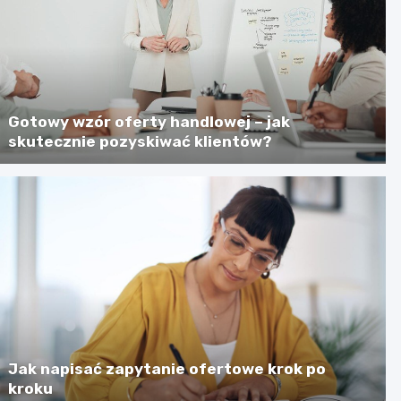
Gotowy wzór oferty handlowej – jak
skutecznie pozyskiwać klientów?
Jak napisać zapytanie ofertowe krok po
kroku