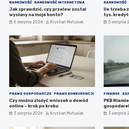
BANKOWOŚĆ
BANKOWOŚĆ INTERNETOWA
BANKOWOŚĆ
Jak sprawdzić, czy przelew został
Ile trzeba 
wysłany na moje konto?
tys. kredy
6 sierpnia 2026
Krystian Matusiak
5 sierpnia
PRAWO GOSPODARCZE
PRAWO KONKURENCJI
FINANSE
ZAR
Czy można złożyć wniosek o dowód
PKB Niemie
online – krok po kroku
gospodare
3 sierpnia 2026
Krystian Matusiak
3 sierpnia