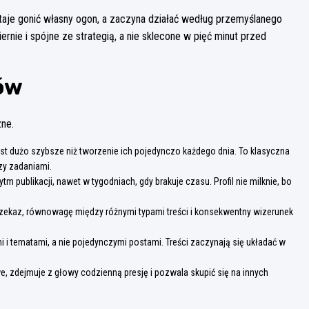
aje gonić własny ogon, a zaczyna działać według przemyślanego
rnie i spójne ze strategią, a nie sklecone w pięć minut przed
ów
zne.
st dużo szybsze niż tworzenie ich pojedynczo każdego dnia. To klasyczna
zy zadaniami.
 publikacji, nawet w tygodniach, gdy brakuje czasu. Profil nie milknie, bo
przekaz, równowagę między różnymi typami treści i konsekwentny wizerunek
 i tematami, a nie pojedynczymi postami. Treści zaczynają się układać w
e, zdejmuje z głowy codzienną presję i pozwala skupić się na innych