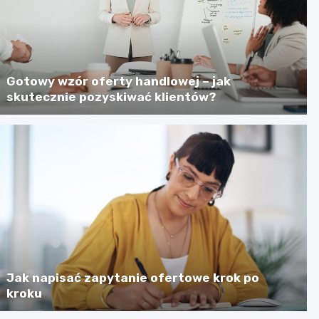
Gotowy wzór oferty handlowej – jak
skutecznie pozyskiwać klientów?
Jak napisać zapytanie ofertowe krok po
kroku