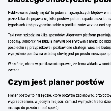
Publikowanie „kiedy się da” to jeden z najczęstszych błędów w 
przez kilka dni pojawia się kilka postów, potem zapada cisza, b
tygodniach ktoś przypomina sobie o profilu i znów wrzuca coś na
Taki rytm szkodzi na kilka sposobów. Algorytmy platform premiują 
spadają. Odbiorcy nie budują nawyku obserwowania marki, bo nigdy
pośpiechu są przypadkowe i pozbawione strategii, więc nie buduj
wymyślanie postów na ostatnią chwilę jest po prostu męczące i p
W skrócie, chaos w publikowaniu sprawia, że firma wkłada w social
zwraca.
Czym jest planer postów
Planer postów to narzędzie, które pozwala zaplanować, przygot
wyprzedzeniem, w jednym miejscu. Zamiast wymyślać treści dzień 
miesiąc do przodu i mieć spokój.