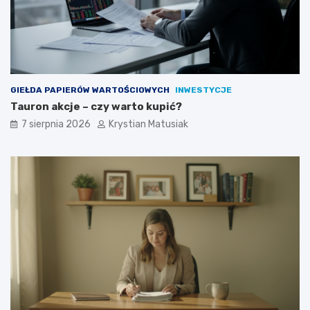
ó
w
?
GIEŁDA PAPIERÓW WARTOŚCIOWYCH
INWESTYCJE
Tauron akcje – czy warto kupić?
7 sierpnia 2026
Krystian Matusiak