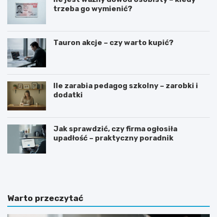
trzeba go wymienić?
Tauron akcje – czy warto kupić?
Ile zarabia pedagog szkolny – zarobki i
dodatki
Jak sprawdzić, czy firma ogłosiła
upadłość – praktyczny poradnik
G
J
o
a
t
k
o
n
w
a
Warto przeczytać
y
p
w
i
z
s