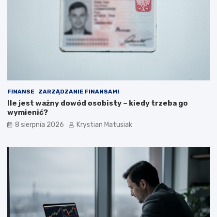
u
p
t
o
e
k
c
r
z
o
n
k
i
u
e
p
o
FINANSE
ZARZĄDZANIE FINANSAMI
z
Ile jest ważny dowód osobisty – kiedy trzeba go
y
wymienić?
s
k
8 sierpnia 2026
Krystian Matusiak
i
w
a
ć
k
l
i
e
n
t