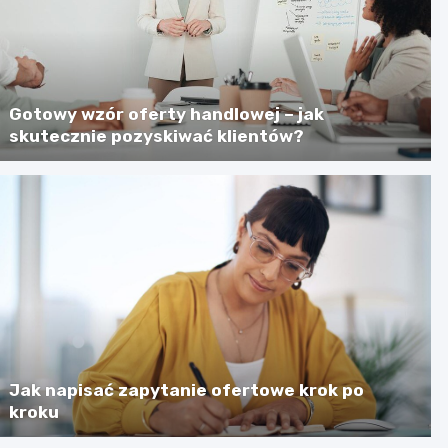
Gotowy wzór oferty handlowej – jak
skutecznie pozyskiwać klientów?
Jak napisać zapytanie ofertowe krok po
kroku