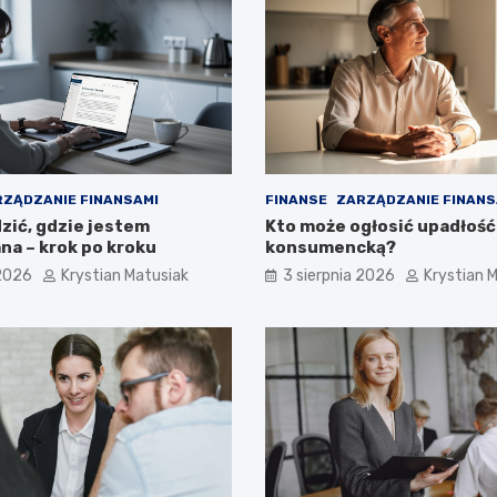
ZĄDZANIE FINANSAMI
FINANSE
ZARZĄDZANIE FINANS
zić, gdzie jestem
Kto może ogłosić upadłość
a – krok po kroku
konsumencką?
 2026
Krystian Matusiak
3 sierpnia 2026
Krystian 