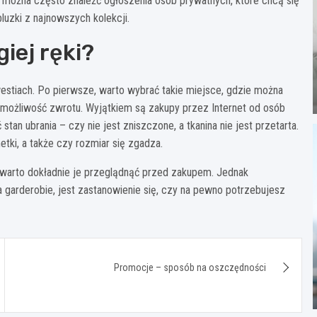
można często znaleźć ogłoszenia osób prywatnych, które chcą się
bluzki z najnowszych kolekcji.
iej ręki?
kwestiach. Po pierwsze, warto wybrać takie miejsce, gdzie można
e możliwość zwrotu. Wyjątkiem są zakupy przez Internet od osób
an ubrania – czy nie jest zniszczone, a tkanina nie jest przetarta.
tki, a także czy rozmiar się zgadza.
go warto dokładnie je przeglądnąć przed zakupem. Jednak
 garderobie, jest zastanowienie się, czy na pewno potrzebujesz
Promocje – sposób na oszczędności