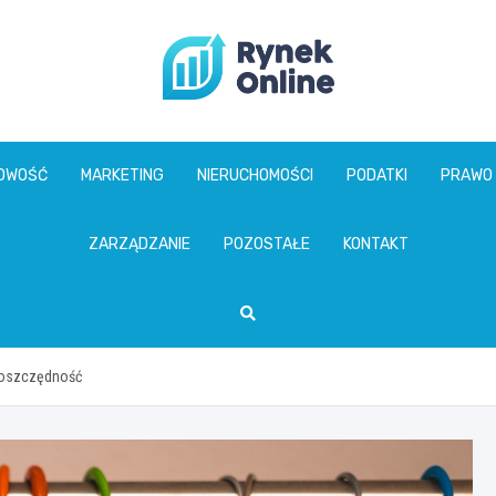
www.rynekonline.p
GOWOŚĆ
MARKETING
NIERUCHOMOŚCI
PODATKI
PRAWO
ZARZĄDZANIE
POZOSTAŁE
KONTAKT
ą oszczędność