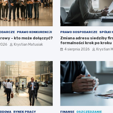
ODARCZE
PRAWO KONKURENCJI
PRAWO GOSPODARCZE
SPÓŁKI
rowy – kto może dołączyć?
Zmiana adresu siedziby fir
formalności krok po kroku
 2026
Krystian Matusiak
4 sierpnia 2026
Krystian 
WODOWA
RYNEK PRACY
FINANSE
OSZCZĘDZANIE