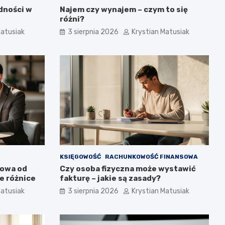
dności w
Najem czy wynajem – czym to się
różni?
Matusiak
3 sierpnia 2026
Krystian Matusiak
KSIĘGOWOŚĆ
RACHUNKOWOŚĆ FINANSOWA
towa od
Czy osoba fizyczna może wystawić
e różnice
fakturę – jakie są zasady?
Matusiak
3 sierpnia 2026
Krystian Matusiak