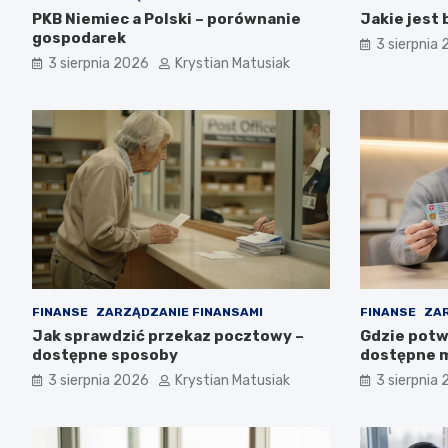
PKB Niemiec a Polski – porównanie
Jakie jest
gospodarek
3 sierpnia
3 sierpnia 2026
Krystian Matusiak
FINANSE
ZARZĄDZANIE FINANSAMI
FINANSE
ZAR
Jak sprawdzić przekaz pocztowy –
Gdzie potwi
dostępne sposoby
dostępne m
3 sierpnia 2026
Krystian Matusiak
3 sierpnia