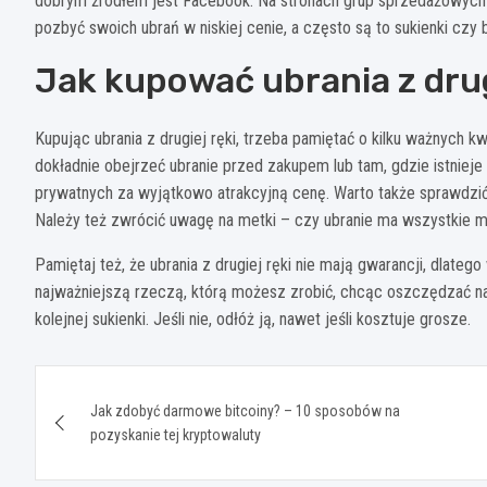
dobrym źródłem jest Facebook. Na stronach grup sprzedażowych 
pozbyć swoich ubrań w niskiej cenie, a często są to sukienki czy 
Jak kupować ubrania z drug
Kupując ubrania z drugiej ręki, trzeba pamiętać o kilku ważnych 
dokładnie obejrzeć ubranie przed zakupem lub tam, gdzie istniej
prywatnych za wyjątkowo atrakcyjną cenę. Warto także sprawdzić st
Należy też zwrócić uwagę na metki – czy ubranie ma wszystkie me
Pamiętaj też, że ubrania z drugiej ręki nie mają gwarancji, dlate
najważniejszą rzeczą, którą możesz zrobić, chcąc oszczędzać na
kolejnej sukienki. Jeśli nie, odłóż ją, nawet jeśli kosztuje grosze.
Nawigacja
Jak zdobyć darmowe bitcoiny? – 10 sposobów na
wpisu
pozyskanie tej kryptowaluty