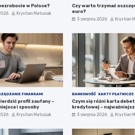
 bezrobocie w Polsce?
Czy warto trzymać oszczę
euro?
 2026
Krystian Matusiak
3 sierpnia 2026
Krystian 
ZĄDZANIE FINANSAMI
BANKOWOŚĆ
KARTY PŁATNICZE
erdzić profil zaufany –
Czym się różni karta debe
iejsca i sposoby
kredytowej – najważniejsz
 2026
Krystian Matusiak
3 sierpnia 2026
Krystian 