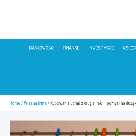
Skip
to
content
BANKOWOŚĆ
FINANSE
INWESTYCJE
KSIĘ
Home
Własna firma
Kupowanie ubrań z drugiej ręki – pomysł na duż