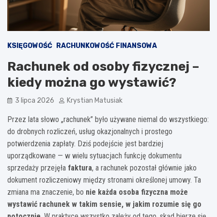
KSIĘGOWOŚĆ
RACHUNKOWOŚĆ FINANSOWA
Rachunek od osoby fizycznej –
kiedy można go wystawić?
3 lipca 2026
Krystian Matusiak
Przez lata słowo „rachunek” było używane niemal do wszystkiego:
do drobnych rozliczeń, usług okazjonalnych i prostego
potwierdzenia zapłaty. Dziś podejście jest bardziej
uporządkowane — w wielu sytuacjach funkcję dokumentu
sprzedaży przejęła
faktura
, a rachunek pozostał głównie jako
dokument rozliczeniowy między stronami określonej umowy. Ta
zmiana ma znaczenie, bo
nie każda osoba fizyczna może
wystawić rachunek w takim sensie, w jakim rozumie się go
potocznie
. W praktyce wszystko zależy od tego, skąd bierze się