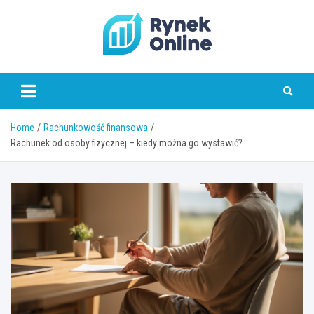
Skip
to
content
www.rynekonline.pl
Home
Rachunkowość finansowa
Rachunek od osoby fizycznej – kiedy można go wystawić?