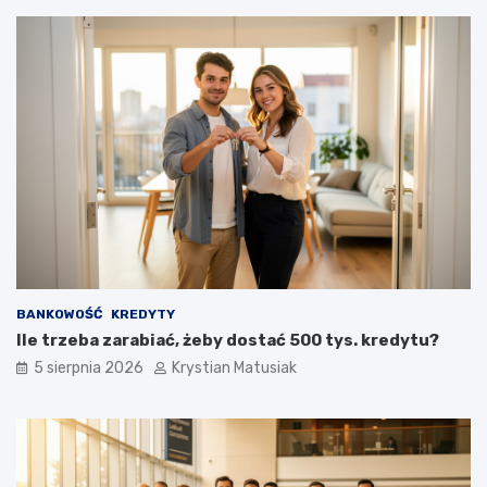
a
ć
k
l
i
e
n
t
ó
w
?
BANKOWOŚĆ
KREDYTY
Ile trzeba zarabiać, żeby dostać 500 tys. kredytu?
5 sierpnia 2026
Krystian Matusiak