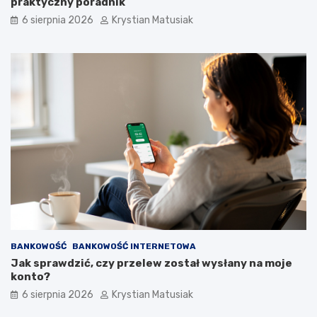
praktyczny poradnik
j
o
6 sierpnia 2026
Krystian Matusiak
–
w
j
e
a
k
k
r
s
o
k
k
u
p
t
o
e
k
c
r
z
o
n
k
i
u
e
p
o
z
BANKOWOŚĆ
BANKOWOŚĆ INTERNETOWA
y
Jak sprawdzić, czy przelew został wysłany na moje
s
konto?
k
i
6 sierpnia 2026
Krystian Matusiak
w