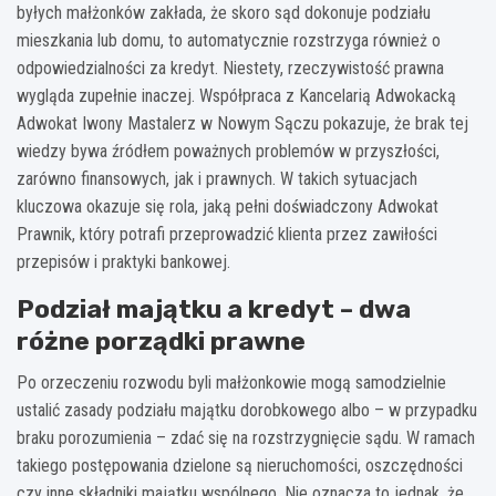
byłych małżonków zakłada, że skoro sąd dokonuje podziału
mieszkania lub domu, to automatycznie rozstrzyga również o
odpowiedzialności za kredyt. Niestety, rzeczywistość prawna
wygląda zupełnie inaczej. Współpraca z Kancelarią Adwokacką
Adwokat Iwony Mastalerz w Nowym Sączu pokazuje, że brak tej
wiedzy bywa źródłem poważnych problemów w przyszłości,
zarówno finansowych, jak i prawnych. W takich sytuacjach
kluczowa okazuje się rola, jaką pełni doświadczony Adwokat
Prawnik, który potrafi przeprowadzić klienta przez zawiłości
przepisów i praktyki bankowej.
Podział majątku a kredyt – dwa
różne porządki prawne
Po orzeczeniu rozwodu byli małżonkowie mogą samodzielnie
ustalić zasady podziału majątku dorobkowego albo – w przypadku
braku porozumienia – zdać się na rozstrzygnięcie sądu. W ramach
takiego postępowania dzielone są nieruchomości, oszczędności
czy inne składniki majątku wspólnego. Nie oznacza to jednak, że