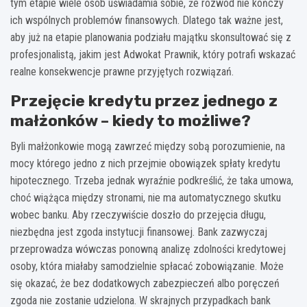
tym etapie wiele osób uświadamia sobie, że rozwód nie kończy
ich wspólnych problemów finansowych. Dlatego tak ważne jest,
aby już na etapie planowania podziału majątku skonsultować się z
profesjonalistą, jakim jest Adwokat Prawnik, który potrafi wskazać
realne konsekwencje prawne przyjętych rozwiązań.
Przejęcie kredytu przez jednego z
małżonków – kiedy to możliwe?
Byli małżonkowie mogą zawrzeć między sobą porozumienie, na
mocy którego jedno z nich przejmie obowiązek spłaty kredytu
hipotecznego. Trzeba jednak wyraźnie podkreślić, że taka umowa,
choć wiążąca między stronami, nie ma automatycznego skutku
wobec banku. Aby rzeczywiście doszło do przejęcia długu,
niezbędna jest zgoda instytucji finansowej. Bank zazwyczaj
przeprowadza wówczas ponowną analizę zdolności kredytowej
osoby, która miałaby samodzielnie spłacać zobowiązanie. Może
się okazać, że bez dodatkowych zabezpieczeń albo poręczeń
zgoda nie zostanie udzielona. W skrajnych przypadkach bank