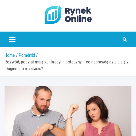
Skip
to
content
www.rynekonline.pl
Home
Poradniki
Rozwód, podział majątku i kredyt hipoteczny – co naprawdę dzieje się z
długiem po rozstaniu?