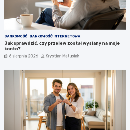
n
k
i
u
e
p
o
z
BANKOWOŚĆ
BANKOWOŚĆ INTERNETOWA
y
Jak sprawdzić, czy przelew został wysłany na moje
s
konto?
k
i
6 sierpnia 2026
Krystian Matusiak
w
a
ć
k
l
i
e
n
t
ó
w
?