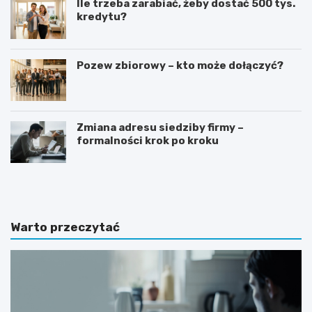
Ile trzeba zarabiać, żeby dostać 500 tys.
kredytu?
Pozew zbiorowy – kto może dołączyć?
Zmiana adresu siedziby firmy –
formalności krok po kroku
G
J
o
a
t
k
o
n
w
a
Warto przeczytać
y
p
w
i
z
s
ó
a
r
ć
o
z
f
a