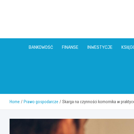
Skip
to
content
BANKOWOŚĆ
FINANSE
INWESTYCJE
KSIĘ
Home
Prawo gospodarcze
Skarga na czynności komornika w praktyce