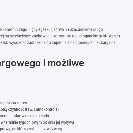
 komorniczego – gdy egzekucja trwa nieuzasadnienie długo
zej na niewłaściwe zachowanie komornika (np. aroganckie traktowanie)
ie lub wysokość zadłużenia (to zupełnie inna procedura niż skarga na
argowego i możliwe
 się do zarzutów
żoną czynność (tzw. samokontrola)
i pisemną odpowiedzią do sądu
 w terminie tygodniowym od dnia jej wpływu
prawę, na którą zostaniesz wezwany