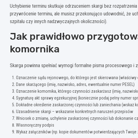
Uchybienie terminu skutkuje odrzuceniem skargi bez rozpatrzen
przywrócenie terminu, ale musisz przekonująco udowodnić, że uch
szpitalu czy innych nadzwyczajnych okoliczności).
Jak prawidłowo przygotow
komornika
Skarga powinna spełniać wymogi formalne pisma procesowego i z
Oznaczenie sądu rejonowego, do którego jest skierowana (właściwy d
Dane skarżącego (imię, nazwisko, adres, ewentualnie numer PESEL)
Oznaczenie komornika, którego czynności zaskarżasz (imię, nazwisko
Sygnaturę akt sprawy egzekucyjnej (koniecznie podaj pełny numer sp
Dokładne określenie zaskarżonej czynności lub zaniechania (wskaż ko
Uzasadnienie skargi – wskazanie konkretnych naruszeń przepisów
Wniosek o zmianę, uchylenie zaskarżonej czynności lub dokonanie c
Własnoręczny podpis
Wykaz załączników (np. kopie dokumentów potwierdzających Twoje 