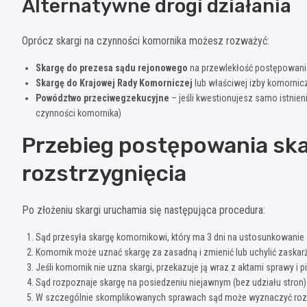
Alternatywne drogi działania
Oprócz skargi na czynności komornika możesz rozważyć:
Skargę do prezesa sądu rejonowego
na przewlekłość postępowania
Skargę do Krajowej Rady Komorniczej
lub właściwej izby komornic
Powództwo przeciwegzekucyjne
– jeśli kwestionujesz samo istnien
czynności komornika)
Przebieg postępowania sk
rozstrzygnięcia
Po złożeniu skargi uruchamia się następująca procedura:
Sąd przesyła skargę komornikowi, który ma 3 dni na ustosunkowanie
Komornik może uznać skargę za zasadną i zmienić lub uchylić zaskar
Jeśli komornik nie uzna skargi, przekazuje ją wraz z aktami sprawy 
Sąd rozpoznaje skargę na posiedzeniu niejawnym (bez udziału stron)
W szczególnie skomplikowanych sprawach sąd może wyznaczyć roz