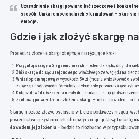
Uzasadnienie skargi powinno być rzeczowe i konkretne.
sposób. Unikaj emocjonalnych sformułowań – skup się 
emocje
.
Gdzie i jak złożyć skargę 
Procedura złożenia skargi obejmuje następujące kroki:
Przygotuj skargę w 2 egzemplarzach
– jeden dla sądu, drugi dla sie
Złóż skargę do sądu rejonowego
właściwego ze względu na siedzib
Wnieś opłatę sądową
w wysokości 50 zł (można wnioskować o zwolni
załączając odpowiedni formularz i dokumenty potwierdzające sytuac
Dołącz dowód uiszczenia opłaty
do składanej skargi (potwierdzenie
Zachowaj potwierdzenie złożenia skargi
– będzie dowodem docho
Skargę możesz złożyć osobiście w biurze podawczym sądu, wysł
pośrednictwem systemu teleinformatycznego, jeśli sąd udostępni
dowodem jej złożenia
– będzie to niezbędne w przypadku ewent