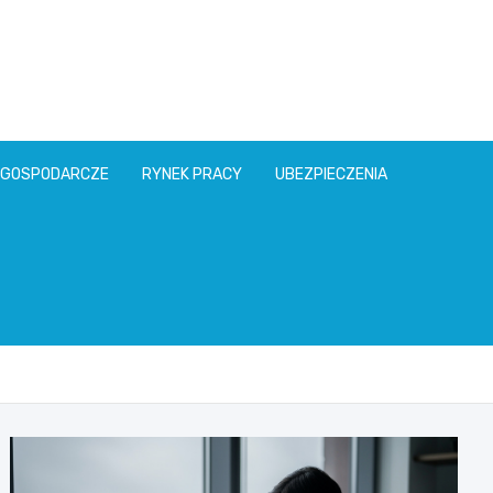
l
 GOSPODARCZE
RYNEK PRACY
UBEZPIECZENIA