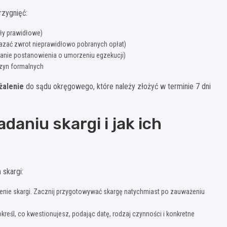
rzygnięć:
yły prawidłowe)
akazać zwrot nieprawidłowo pobranych opłat)
danie postanowienia o umorzeniu egzekucji)
czyn formalnych
żalenie
do sądu okręgowego, które należy złożyć w terminie 7 dni
daniu skargi i jak ich
skargi:
enie skargi. Zacznij przygotowywać skargę natychmiast po zauważeniu
kreśl, co kwestionujesz, podając datę, rodzaj czynności i konkretne