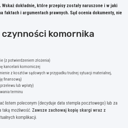
 Wskaż dokładnie, które przepisy zostały naruszone i w jaki
na faktach i argumentach prawnych.
Sąd ocenia dokumenty, nie
na czynności komornika
bie (z potwierdzeniem złożenia)
ę kancelarii komorniczej
enie z kosztów sądowych w przypadku trudnej sytuacji materialnej,
ję finansową)
 przelewu lub wpłaty)
wania terminu
ać listem poleconym (decyduje data stempla pocztowego) lub za
a taką możliwość.
Zawsze zachowaj kopię skargi wraz z
ualnych komplikacji.