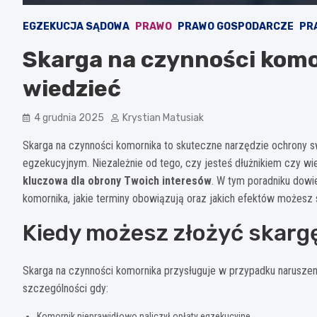
EGZEKUCJA SĄDOWA
PRAWO
PRAWO GOSPODARCZE
PR
Skarga na czynności komo
wiedzieć
4 grudnia 2025
Krystian Matusiak
Skarga na czynności komornika to skuteczne narzędzie ochrony 
egzekucyjnym. Niezależnie od tego, czy jesteś dłużnikiem czy wi
kluczowa dla obrony Twoich interesów
. W tym poradniku dowi
komornika, jakie terminy obowiązują oraz jakich efektów możesz 
Kiedy możesz złożyć skarg
Skarga na czynności komornika przysługuje w przypadku narusze
szczególności gdy:
Komornik nieprawidłowo naliczył opłaty egzekucyjne