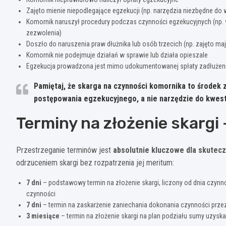
Zajęto mienie niepodlegające egzekucji (np. narzędzia niezbędne do
Komornik naruszył procedury podczas czynności egzekucyjnych (np
zezwolenia)
Doszło do naruszenia praw dłużnika lub osób trzecich (np. zajęto maj
Komornik nie podejmuje działań w sprawie lub działa opieszale
Egzekucja prowadzona jest mimo udokumentowanej spłaty zadłużen
Pamiętaj, że skarga na czynności komornika to środek 
postępowania egzekucyjnego, a nie narzędzie do kwest
Terminy na złożenie skargi 
Przestrzeganie terminów jest
absolutnie kluczowe dla skutecz
odrzuceniem skargi bez rozpatrzenia jej meritum:
7 dni
– podstawowy termin na złożenie skargi, liczony od dnia czynnoś
czynności
7 dni
– termin na zaskarżenie zaniechania dokonania czynności prze
3 miesiące
– termin na złożenie skargi na plan podziału sumy uzyska