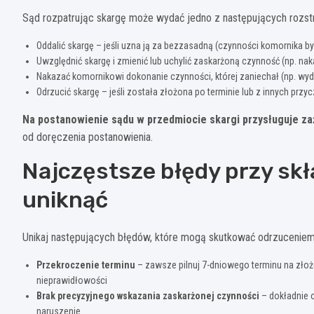
Sąd rozpatrując skargę może wydać jedno z następujących rozst
Oddalić skargę – jeśli uzna ją za bezzasadną (czynności komornika b
Uwzględnić skargę i zmienić lub uchylić zaskarżoną czynność (np. n
Nakazać komornikowi dokonanie czynności, której zaniechał (np. wy
Odrzucić skargę – jeśli została złożona po terminie lub z innych przy
Na postanowienie sądu w przedmiocie skargi przysługuje za
od doręczenia postanowienia.
Najczęstsze błędy przy skła
uniknąć
Unikaj następujących błędów, które mogą skutkować odrzuceniem 
Przekroczenie terminu
– zawsze pilnuj 7-dniowego terminu na złoż
nieprawidłowości
Brak precyzyjnego wskazania zaskarżonej czynności
– dokładnie o
naruszenie