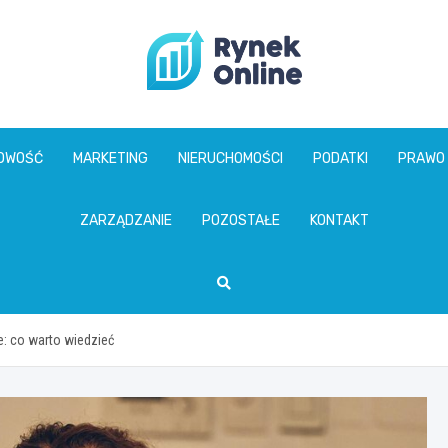
www.rynekonline.p
GOWOŚĆ
MARKETING
NIERUCHOMOŚCI
PODATKI
PRAWO
ZARZĄDZANIE
POZOSTAŁE
KONTAKT
: co warto wiedzieć