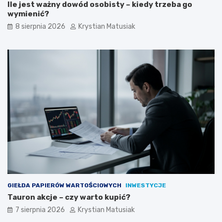
Ile jest ważny dowód osobisty – kiedy trzeba go
y
wymienić?
s
k
8 sierpnia 2026
Krystian Matusiak
i
w
a
ć
k
l
i
e
n
t
ó
w
?
GIEŁDA PAPIERÓW WARTOŚCIOWYCH
INWESTYCJE
Tauron akcje – czy warto kupić?
7 sierpnia 2026
Krystian Matusiak