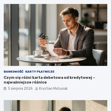
BANKOWOŚĆ
KARTY PŁATNICZE
Czym się różni karta debetowa od kredytowej –
najważniejsze różnice
3 sierpnia 2026
Krystian Matusiak