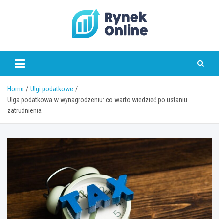
Skip
to
content
www.rynekonline.pl
Home
Ulgi podatkowe
Ulga podatkowa w wynagrodzeniu: co warto wiedzieć po ustaniu
zatrudnienia