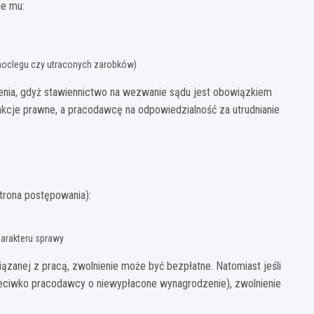
je mu:
noclegu czy utraconych zarobków)
nia, gdyż stawiennictwo na wezwanie sądu jest obowiązkiem
cje prawne, a pracodawcę na odpowiedzialność za utrudnianie
trona postępowania):
harakteru sprawy
ązanej z pracą, zwolnienie może być bezpłatne. Natomiast jeśli
eciwko pracodawcy o niewypłacone wynagrodzenie), zwolnienie