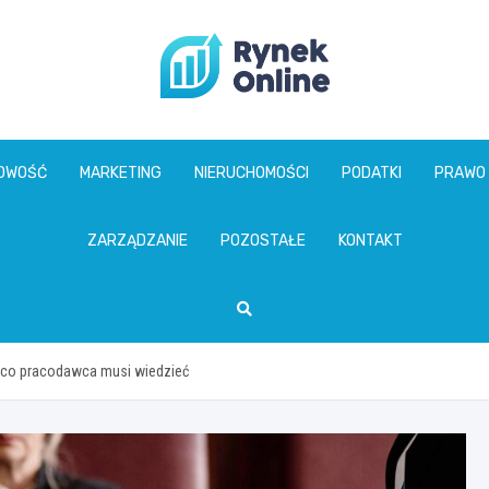
www.rynekonline.p
GOWOŚĆ
MARKETING
NIERUCHOMOŚCI
PODATKI
PRAWO
ZARZĄDZANIE
POZOSTAŁE
KONTAKT
 co pracodawca musi wiedzieć