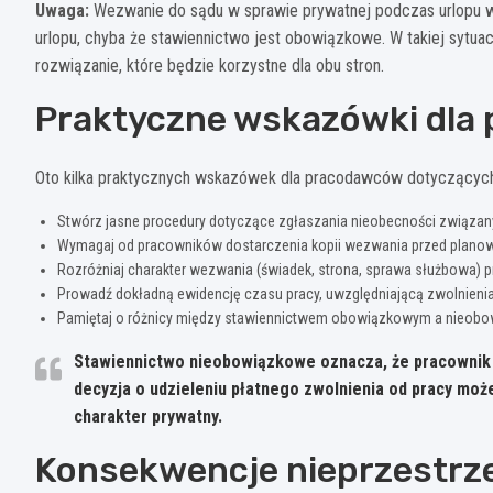
Uwaga:
Wezwanie do sądu w sprawie prywatnej podczas urlopu 
urlopu, chyba że stawiennictwo jest obowiązkowe. W takiej sytua
rozwiązanie, które będzie korzystne dla obu stron.
Praktyczne wskazówki dla
Oto kilka praktycznych wskazówek dla pracodawców dotyczącyc
Stwórz jasne procedury dotyczące zgłaszania nieobecności związany
Wymagaj od pracowników dostarczenia kopii wezwania przed planow
Rozróżniaj charakter wezwania (świadek, strona, sprawa służbowa) pr
Prowadź dokładną ewidencję czasu pracy, uwzględniającą zwolnien
Pamiętaj o różnicy między stawiennictwem obowiązkowym a nieobow
Stawiennictwo nieobowiązkowe oznacza, że pracownik mo
decyzja o udzieleniu płatnego zwolnienia od pracy moż
charakter prywatny.
Konsekwencje nieprzestrz