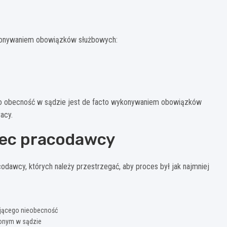
j
konywaniem obowiązków służbowych:
ego obecność w sądzie jest de facto wykonywaniem obowiązków
acy.
bec pracodawcy
awcy, których należy przestrzegać, aby proces był jak najmniej
jącego nieobecność
zonym w sądzie