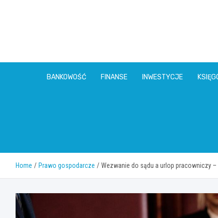
Skip
to
content
BANKOWOŚĆ
FINANSE
INWESTYCJE
KSIĘ
Home
Prawo gospodarcze
Wezwanie do sądu a urlop pracowniczy –