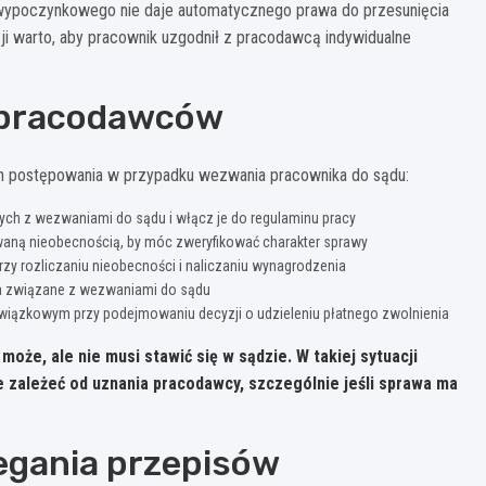
wypoczynkowego nie daje automatycznego prawa do przesunięcia
cji warto, aby pracownik uzgodnił z pracodawcą indywidualne
 pracodawców
h postępowania w przypadku wezwania pracownika do sądu:
ch z wezwaniami do sądu i włącz je do regulaminu pracy
aną nieobecnością, by móc zweryfikować charakter sprawy
zy rozliczaniu nieobecności i naliczaniu wynagrodzenia
ia związane z wezwaniami do sądu
iązkowym przy podejmowaniu decyzji o udzieleniu płatnego zwolnienia
że, ale nie musi stawić się w sądzie. W takiej sytuacji
e zależeć od uznania pracodawcy, szczególnie jeśli sprawa ma
egania przepisów