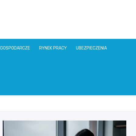
l
 GOSPODARCZE
RYNEK PRACY
UBEZPIECZENIA