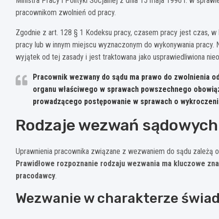
Ministra Pracy i Polityki Socjalnej z dnia 15 maja 1996 r. w spra
pracownikom zwolnień od pracy.
Zgodnie z art. 128 § 1 Kodeksu pracy, czasem pracy jest czas, 
pracy lub w innym miejscu wyznaczonym do wykonywania pracy.
wyjątek od tej zasady i jest traktowana jako usprawiedliwiona ni
Pracownik wezwany do sądu ma prawo do zwolnienia od
organu właściwego w sprawach powszechnego obowiązku 
prowadzącego postępowanie w sprawach o wykroczeni
Rodzaje wezwań sądowych 
Uprawnienia pracownika związane z wezwaniem do sądu zależą od c
Prawidłowe rozpoznanie rodzaju wezwania ma kluczowe znac
pracodawcy
.
Wezwanie w charakterze świa