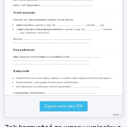
PESEL / NIP (opcjonalnie): ………………………………………………………………………………………………..
Treść wniosku
Zwracam się z uprzejmą prośbą o wydanie na mój wniosek:
odpisu wyroku
w sprawie o sygn. akt: …………………………………………………. – w liczbie …….. egz.
/
odpisu wyroku z klauzulą wykonalności
w sprawie o sygn. akt: ………………………….. – w liczbie
…….. egz. (właściwe zaznaczyć).
Proszę o: ………………………………………………………………………………………………………………………………
………………………………………………………………………………………………………………………………………………
Uzasadnienie
Odpis wyroku jest mi niezbędny w szczególności w celu: ………………………………………………………..
………………………………………………………………………………………………………………………………………………
………………………………………………………………………………………………………………………………………………
Załączniki
Potwierdzenie uiszczenia opłaty sądowej za wydanie odpisu wyroku (jeżeli jest wymagana).
Pełnomocnictwo – w przypadku działania przez pełnomocnika.
Inne dokumenty uzasadniające wniosek (opcjonalnie): …………………………………………………….
Czytelny podpis wnioskodawcy: …………………………………………………………………………………………..
Wzór pomocniczy – przed złożeniem w sądzie dostosuj treść do swojej sprawy.
Zapisz wzór jako PDF
Strona 1