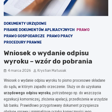
DOKUMENTY URZĘDOWE
PISANIE DOKUMENTÓW APLIKACYJNYCH
PRAWO
PRAWO GOSPODARCZE
PRAWO PRACY
PROCEDURY PRAWNE
Wniosek o wydanie odpisu
wyroku – wzór do pobrania
4 marca 2026
Krystian Matusiak
Wniosek o wydanie odpisu wyroku to pismo procesowe składane
do sądu, w którym zapadło orzeczenie. Służy on do uzyskania
urzędowego odpisu wyroku
, potrzebnego np. do wszczęcia
egzekucji komorniczej, złożenia apelacji, przedłożenia w urzędzie
lub banku. Prawidłowo przygotowany dokument przyspiesza
obsługę sprawy i minimalizuje ryzyko konieczności jego