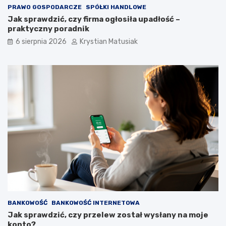
o
e
PRAWO GOSPODARCZE
SPÓŁKI HANDLOWE
w
r
Jak sprawdzić, czy firma ogłosiła upadłość –
e
t
praktyczny poradnik
j
o
6 sierpnia 2026
Krystian Matusiak
–
w
j
e
a
k
k
r
s
o
k
k
u
p
t
o
e
k
c
r
z
o
n
k
i
u
e
p
o
z
BANKOWOŚĆ
BANKOWOŚĆ INTERNETOWA
y
Jak sprawdzić, czy przelew został wysłany na moje
s
konto?
k