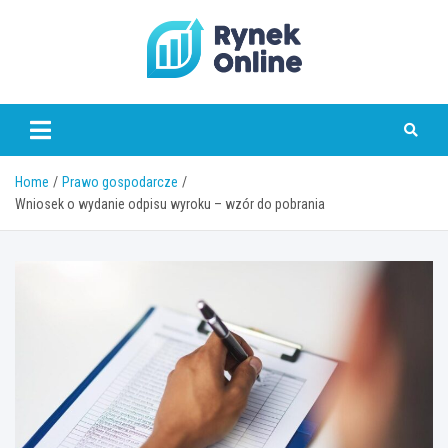
Skip
to
content
www.rynekonline.pl
Home
Prawo gospodarcze
Wniosek o wydanie odpisu wyroku – wzór do pobrania