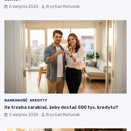
i
6 sierpnia 2026
Krystian Matusiak
w
a
ć
k
l
i
e
n
t
ó
w
?
BANKOWOŚĆ
KREDYTY
Ile trzeba zarabiać, żeby dostać 500 tys. kredytu?
5 sierpnia 2026
Krystian Matusiak