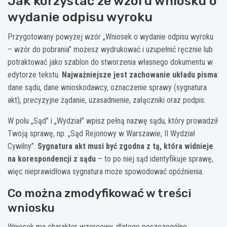
Jak korzystać ze wzoru wniosku o
wydanie odpisu wyroku
Przygotowany powyżej wzór „Wniosek o wydanie odpisu wyroku
– wzór do pobrania” możesz wydrukować i uzupełnić ręcznie lub
potraktować jako szablon do stworzenia własnego dokumentu w
edytorze tekstu.
Najważniejsze jest zachowanie układu pisma
:
dane sądu, dane wnioskodawcy, oznaczenie sprawy (sygnatura
akt), precyzyjne żądanie, uzasadnienie, załączniki oraz podpis.
W polu „Sąd” i „Wydział” wpisz pełną nazwę sądu, który prowadził
Twoją sprawę, np. „Sąd Rejonowy w Warszawie, II Wydział
Cywilny”.
Sygnatura akt musi być zgodna z tą, która widnieje
na korespondencji z sądu
– to po niej sąd identyfikuje sprawę,
więc nieprawidłowa sygnatura może spowodować opóźnienia.
Co można zmodyfikować w treści
wniosku
Wniosek ma charakter wzorcowy, dlatego poszczególne