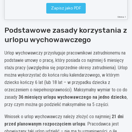
Miejscowość, data: …………………………………………………..
……………………………………………………
Zapisz jako PDF
podpis pracownika
Strona 1
Decyzja pracodawcy:
[ ] Wyrażam zgodę na udzielenie urlopu wychowawczego w okresie wskazanym we wniosku.
Podstawowe zasady korzystania z
[ ] Inna decyzja / uwagi: ………………………………………………………………………………………………………………..
……………………………………………………
urlopu wychowawczego
podpis i pieczęć pracodawcy / osoby upoważnionej
Uwaga: wzór ma charakter pomocniczy. Przed złożeniem wniosku sprawdź aktualne brzmienie
Urlop wychowawczy przysługuje pracownikowi zatrudnionemu na
przepisów Kodeksu pracy.
podstawie umowy o pracę, który posiada co najmniej 6 miesięcy
stażu pracy (uwzględnia się poprzednie okresy zatrudnienia). Urlop
można wykorzystać do końca roku kalendarzowego, w którym
dziecko kończy 6 lat (lub 18 lat – w przypadku dziecka z
orzeczeniem o niepełnosprawności). Maksymalny wymiar to co do
zasady
36 miesięcy urlopu wychowawczego na jedno dziecko
,
przy czym można go podzielić maksymalnie na 5 części.
Wniosek o urlop wychowawczy należy złożyć co najmniej
21 dni
przed planowanym rozpoczęciem urlopu
. Pracodawca jest
obowiązany taki urlop udzielić – nie ma tu uznaniowości, o ile