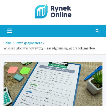
Skip
to
content
www.rynekonline.pl
Home
Prawo gospodarcze
wniosek urlop wychowawczy – zasady, terminy, wzory dokumentów