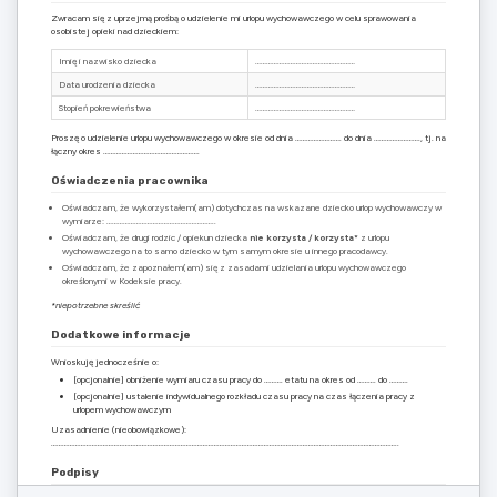
Zwracam się z uprzejmą prośbą o udzielenie mi urlopu wychowawczego w celu sprawowania
osobistej opieki nad dzieckiem:
Imię i nazwisko dziecka
………………………………………………
Data urodzenia dziecka
………………………………………………
Stopień pokrewieństwa
………………………………………………
Proszę o udzielenie urlopu wychowawczego w okresie od dnia ……………………. do dnia ……………………., tj. na
łączny okres …………………………………………….
Oświadczenia pracownika
Oświadczam, że wykorzystałem(am) dotychczas na wskazane dziecko urlop wychowawczy w
wymiarze: …………………………………………………..
Oświadczam, że drugi rodzic / opiekun dziecka
nie korzysta / korzysta*
z urlopu
wychowawczego na to samo dziecko w tym samym okresie u innego pracodawcy.
Oświadczam, że zapoznałem(am) się z zasadami udzielania urlopu wychowawczego
określonymi w Kodeksie pracy.
*niepotrzebne skreślić
Dodatkowe informacje
Wnioskuję jednocześnie o:
[opcjonalnie] obniżenie wymiaru czasu pracy do ………. etatu na okres od ………. do ……….
[opcjonalnie] ustalenie indywidualnego rozkładu czasu pracy na czas łączenia pracy z
urlopem wychowawczym
Uzasadnienie (nieobowiązkowe):
……………………………………………………………………………………………………………………………………………………………………..
Podpisy