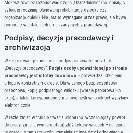
Możesz również rozbudować część „Uzasadnienie” (np. opisując
sytuację rodzinną, planowaną rehabilitację dziecka czy
organizację opieki). Nie jest to wymagane przez prawo, ale bywa
pomocne w ustaleniach organizacyjnych z pracodawcą.
Podpisy, decyzja pracodawcy i
archiwizacja
Wzór przewiduje miejsce na podpis pracownika oraz blok
„Decyzja pracodawcy”.
Podpis osoby upoważnionej po stronie
pracodawcy jest istotny dowodowo
– potwierdza udzielenie
urlopu w konkretnym okresie. Dla własnego bezpieczeństwa
przechowuj kopię podpisanego wniosku (wersja papierowa lub
skan), a także korespondencję mailową, jeśli wniosek był wysyłany
elektronicznie.
W razie zmian w trakcie trwania urlopu (np. wcześniejszy powrót
do pracy, zmiana wymiaru etatu) złóż kolejny wniosek – najlepiej
w oparciu o ten sam wzór, uzupełniając inne daty i odpowiednie