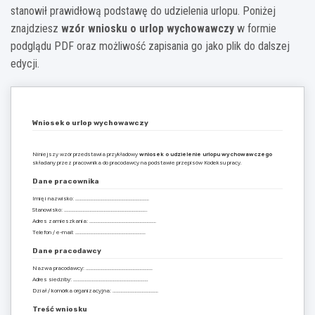
stanowił prawidłową podstawę do udzielenia urlopu. Poniżej
znajdziesz
wzór wniosku o urlop wychowawczy
w formie
podglądu PDF oraz możliwość zapisania go jako plik do dalszej
edycji.
Wniosek o urlop wychowawczy
Niniejszy wzór przedstawia przykładowy
wniosek o udzielenie urlopu wychowawczego
składany przez pracownika do pracodawcy na podstawie przepisów Kodeksu pracy.
Dane pracownika
Imię i nazwisko: ………………………………………………………
Stanowisko: ……………………………………………………………..
Adres zamieszkania: …………………………………………………
Telefon / e-mail: ……………………………………………………
Dane pracodawcy
Nazwa pracodawcy: …………………………………………………
Adres siedziby: ……………………………………………………….
Dział / komórka organizacyjna: …………………………………
Treść wniosku