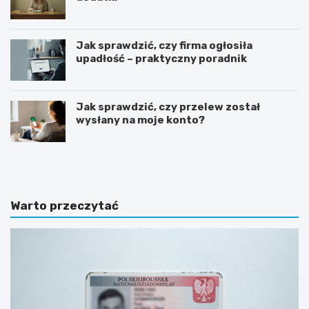
Jak sprawdzić, czy firma ogłosiła
upadłość – praktyczny poradnik
Jak sprawdzić, czy przelew został
wysłany na moje konto?
G
J
o
a
t
k
o
n
w
a
Warto przeczytać
y
p
w
i
z
s
ó
a
r
ć
o
z
f
a
e
p