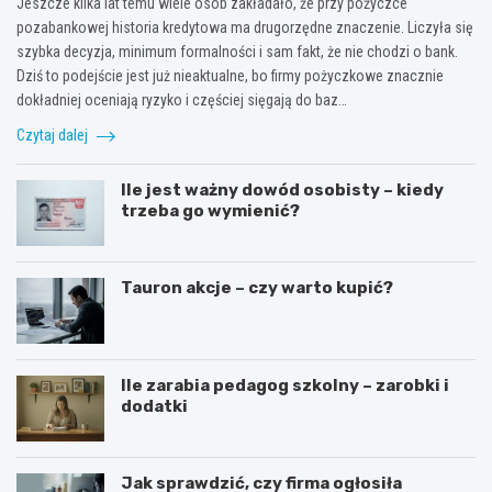
Jeszcze kilka lat temu wiele osób zakładało, że przy pożyczce
pozabankowej historia kredytowa ma drugorzędne znaczenie. Liczyła się
szybka decyzja, minimum formalności i sam fakt, że nie chodzi o bank.
Dziś to podejście jest już nieaktualne, bo firmy pożyczkowe znacznie
dokładniej oceniają ryzyko i częściej sięgają do baz…
Czytaj dalej
Ile jest ważny dowód osobisty – kiedy
trzeba go wymienić?
Tauron akcje – czy warto kupić?
Ile zarabia pedagog szkolny – zarobki i
dodatki
Jak sprawdzić, czy firma ogłosiła