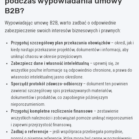
podczas wypowiadania umowy
B2B?
Wypowiadając umowę B2B, warto zadbać o odpowiednie
zabezpieczenie swoich interesów biznesowych i prawnych:
Przygotuj szczegółowy plan przekazania obowiązków
– określ, jak i
kiedy nastąpi przekazanie projektów, dokumentów i informacji, aby
uniknąć chaosu w okresie przejściowym.
Zabezpiecz dane i własność intelektualną
– upewnij się, że
wszystkie poufne informacje są odpowiednio chronione, a prawa do
własności intelektualnej jasno określone.
Sporządź protokół zdawczo-odbiorczy
– dokument ten powinien
zawierać szczegółowy spis przekazywanych materiałów,
dokumentów i produktów, co zapobiegnie późniejszym
nieporozumieniom.
Przygotuj kompletne rozliczenie finansowe
– zestawienie
wszystkich należności i zobowiązań pomoże uniknąć nieporozumień
i zapewni przejrzystość finansową.
Zadbaj o referencje
– jeśli współpraca przebiegała pomyślnie,
poproś o pisemne referencje, które mogą być cenne w pozyskiwaniu