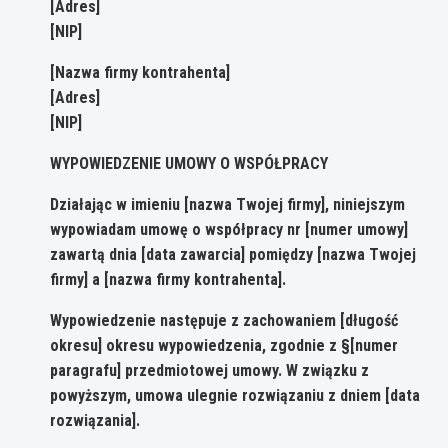
[Adres]
[NIP]
[Nazwa firmy kontrahenta]
[Adres]
[NIP]
WYPOWIEDZENIE UMOWY O WSPÓŁPRACY
Działając w imieniu [nazwa Twojej firmy], niniejszym
wypowiadam umowę o współpracy nr [numer umowy]
zawartą dnia [data zawarcia] pomiędzy [nazwa Twojej
firmy] a [nazwa firmy kontrahenta].
Wypowiedzenie następuje z zachowaniem [długość
okresu] okresu wypowiedzenia, zgodnie z §[numer
paragrafu] przedmiotowej umowy. W związku z
powyższym, umowa ulegnie rozwiązaniu z dniem [data
rozwiązania].