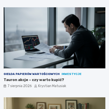
w
a
ć
k
l
i
e
n
t
ó
w
?
GIEŁDA PAPIERÓW WARTOŚCIOWYCH
INWESTYCJE
Tauron akcje – czy warto kupić?
7 sierpnia 2026
Krystian Matusiak