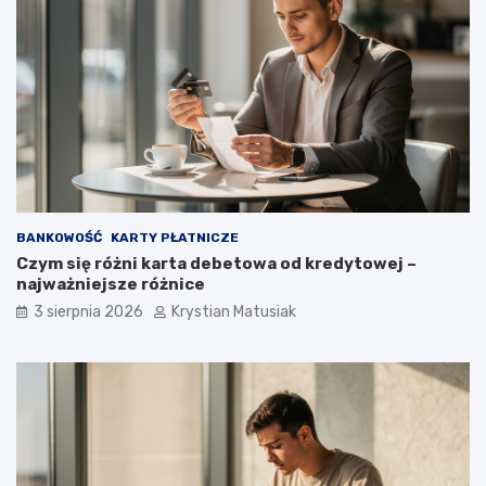
BANKOWOŚĆ
KARTY PŁATNICZE
Czym się różni karta debetowa od kredytowej –
najważniejsze różnice
3 sierpnia 2026
Krystian Matusiak