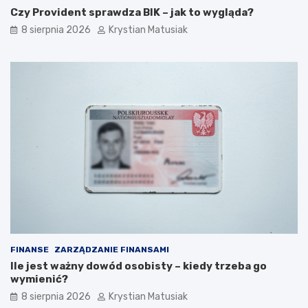
w
r
Czy Provident sprawdza BIK – jak to wygląda?
e
t
8 sierpnia 2026
Krystian Matusiak
j
o
–
w
j
e
a
k
k
r
s
o
k
k
u
p
t
o
e
k
c
r
z
o
n
k
i
u
e
p
o
FINANSE
ZARZĄDZANIE FINANSAMI
z
Ile jest ważny dowód osobisty – kiedy trzeba go
y
wymienić?
s
k
8 sierpnia 2026
Krystian Matusiak
i