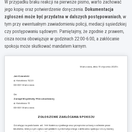
W przypadku braku reakcji na pierwsze pismo, warto zachować
jego kopię oraz potwierdzenie doręczenia.
Dokumentacja
zgłoszeń może być przydatna w dalszych postępowaniach
, w
tym przy ewentualnym zawiadomieniu policji, mediacji sąsiedzkiej
czy postępowaniu sądowym. Pamiętajmy, że zgodnie z prawem,
cisza nocna obowiązuje w godzinach 22:00-6:00, a zakłócanie
spokoju może skutkować mandatem karnym.
Warszawa, dnia 15 stycznia 2025 r.
Jan Kowalski
ul. Kwiatowa 15/23
00-001 Warszawa
Do:
Zarząd Wspólnoty Mieszkaniowej
ul. Kwiatowa 15
00-001 Warszawa
ZGŁOSZENIE ZAKŁÓCANIA SPOKOJU
Działając na podstawie art. 144 Kodeksu cywilnego oraz przepisów ustawy o ochronie praw
lokatorów, niniejszym zgłaszam problem systematycznego zakłócania spokoju i ciszy nocnej