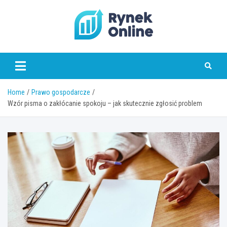
Skip
to
content
www.rynekonline.pl
Home
Prawo gospodarcze
Wzór pisma o zakłócanie spokoju – jak skutecznie zgłosić problem