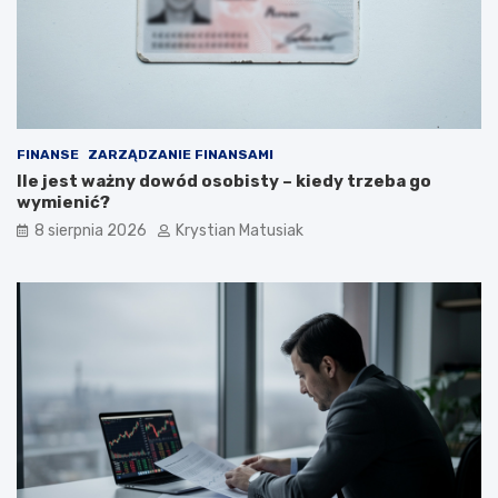
c
r
z
o
n
k
i
u
e
p
o
FINANSE
ZARZĄDZANIE FINANSAMI
z
Ile jest ważny dowód osobisty – kiedy trzeba go
y
wymienić?
s
k
8 sierpnia 2026
Krystian Matusiak
i
w
a
ć
k
l
i
e
n
t
ó
w