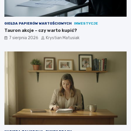
?
GIEŁDA PAPIERÓW WARTOŚCIOWYCH
INWESTYCJE
Tauron akcje – czy warto kupić?
7 sierpnia 2026
Krystian Matusiak