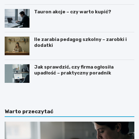
Tauron akcje – czy warto kupić?
Ile zarabia pedagog szkolny – zarobki i
dodatki
Jak sprawdzić, czy firma ogłosiła
upadłość – praktyczny poradnik
G
J
o
a
t
k
o
n
w
a
Warto przeczytać
y
p
w
i
z
s
ó
a
r
ć