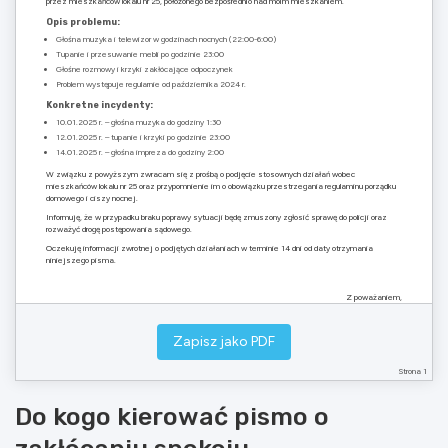
przez mieszkańców lokalu nr 25, położonego bezpośrednio nad moim mieszkaniem.
Opis problemu:
Głośna muzyka i telewizor w godzinach nocnych (22:00-6:00)
Tupanie i przesuwanie mebli po godzinie 23:00
Głośne rozmowy i krzyki zakłócające odpoczynek
Problem występuje regularnie od października 2024 r.
Konkretne incydenty:
10.01.2025 r. – głośna muzyka do godziny 1:30
12.01.2025 r. – tupanie i krzyki po godzinie 23:00
14.01.2025 r. – głośna impreza do godziny 2:00
W związku z powyższym zwracam się z prośbą o podjęcie stosownych działań wobec
mieszkańców lokalu nr 25 oraz przypomnienie im o obowiązku przestrzegania regulaminu porządku
domowego i ciszy nocnej.
Informuję, że w przypadku braku poprawy sytuacji będę zmuszony zgłosić sprawę do policji oraz
rozważyć drogę postępowania sądowego.
Oczekuję informacji zwrotnej o podjętych działaniach w terminie 14 dni od daty otrzymania
niniejszego pisma.
Z poważaniem,
………………………………….
Zapisz jako PDF
(podpis)
Strona 1
Do kogo kierować pismo o