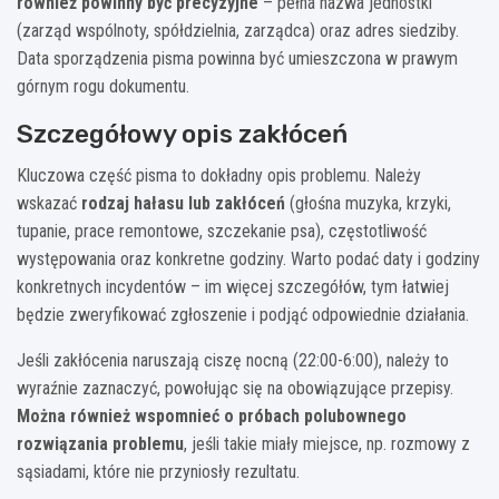
również powinny być precyzyjne
– pełna nazwa jednostki
(zarząd wspólnoty, spółdzielnia, zarządca) oraz adres siedziby.
Data sporządzenia pisma powinna być umieszczona w prawym
górnym rogu dokumentu.
Szczegółowy opis zakłóceń
Kluczowa część pisma to dokładny opis problemu. Należy
wskazać
rodzaj hałasu lub zakłóceń
(głośna muzyka, krzyki,
tupanie, prace remontowe, szczekanie psa), częstotliwość
występowania oraz konkretne godziny. Warto podać daty i godziny
konkretnych incydentów – im więcej szczegółów, tym łatwiej
będzie zweryfikować zgłoszenie i podjąć odpowiednie działania.
Jeśli zakłócenia naruszają ciszę nocną (22:00-6:00), należy to
wyraźnie zaznaczyć, powołując się na obowiązujące przepisy.
Można również wspomnieć o próbach polubownego
rozwiązania problemu
, jeśli takie miały miejsce, np. rozmowy z
sąsiadami, które nie przyniosły rezultatu.