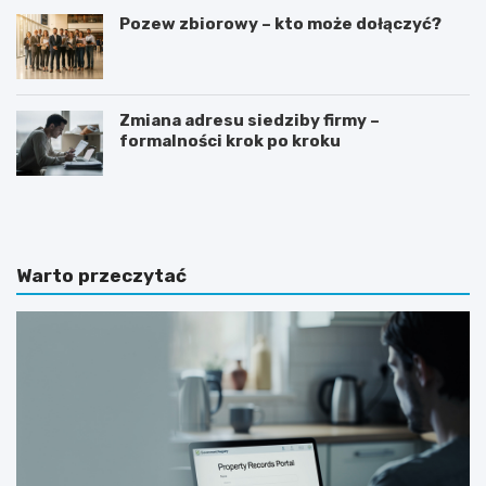
Pozew zbiorowy – kto może dołączyć?
Zmiana adresu siedziby firmy –
formalności krok po kroku
G
J
o
a
t
k
o
n
w
a
Warto przeczytać
y
p
w
i
z
s
ó
a
r
ć
o
z
f
a
e
p
r
y
t
t
y
a