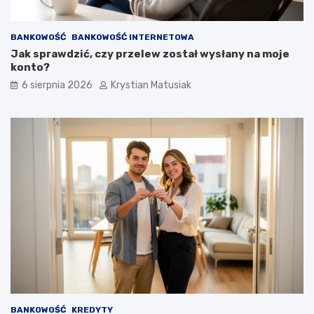
p
o
z
BANKOWOŚĆ
BANKOWOŚĆ INTERNETOWA
y
Jak sprawdzić, czy przelew został wysłany na moje
s
konto?
k
i
6 sierpnia 2026
Krystian Matusiak
w
a
ć
k
l
i
e
n
t
ó
w
?
BANKOWOŚĆ
KREDYTY