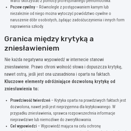
Warto skorzystać z pomocy profesjonalnego pełnomocnika.
Pozew cywilny
– Równolegle z postępowaniem karnym lub
niezależnie od niego można wytoczyć powództwo cywilne o
naruszenie dóbr osobistych, żądając zadośćuczynienia i innych form
naprawienia szkody.
Granica między krytyką a
zniesławieniem
Nie każda negatywna wypowiedź w internecie stanowi
zniesławienie. Prawo chroni wolność słowa i dopuszcza krytykę,
nawet ostrą, jeśli jest ona uzasadniona i oparta na faktach.
Kluczowe elementy odróżniające dozwoloną krytykę od
zniesławienia to:
Prawdziwość twierdzeń
– Krytyka oparta na prawdziwych faktach jest
dozwolona, nawet jeśli jest nieprzyjemna dla krytykowanego. W
przypadku zniesławienia, sprawca rozpowszechnia informacje
nieprawdziwe lub niemożliwe do zweryfikowania.
Cel wypowiedzi
– Wypowiedź mająca na celu ochronę