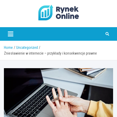
Skip
to
content
www.rynekonline.pl
Home
Uncategorized
Zniesławienie w internecie – przykłady i konsekwencje prawne