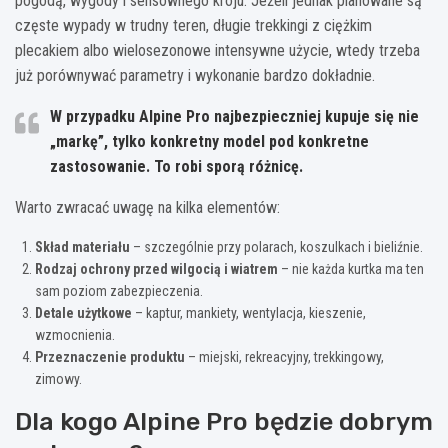
pogodą, wygody i sensownego kroju. Jeżeli jednak planowane są
częste wypady w trudny teren, długie trekkingi z ciężkim
plecakiem albo wielosezonowe intensywne użycie, wtedy trzeba
już porównywać parametry i wykonanie bardzo dokładnie.
W przypadku
Alpine Pro
najbezpieczniej kupuje się nie
„markę”, tylko
konkretny model pod konkretne
zastosowanie
. To robi sporą różnicę.
Warto zwracać uwagę na kilka elementów:
Skład materiału
– szczególnie przy polarach, koszulkach i bieliźnie.
Rodzaj ochrony przed wilgocią i wiatrem
– nie każda kurtka ma ten
sam poziom zabezpieczenia.
Detale użytkowe
– kaptur, mankiety, wentylacja, kieszenie,
wzmocnienia.
Przeznaczenie produktu
– miejski, rekreacyjny, trekkingowy,
zimowy.
Dla kogo Alpine Pro będzie dobrym