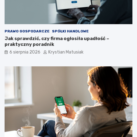
ó
w
?
PRAWO GOSPODARCZE
SPÓŁKI HANDLOWE
Jak sprawdzić, czy firma ogłosiła upadłość –
praktyczny poradnik
6 sierpnia 2026
Krystian Matusiak