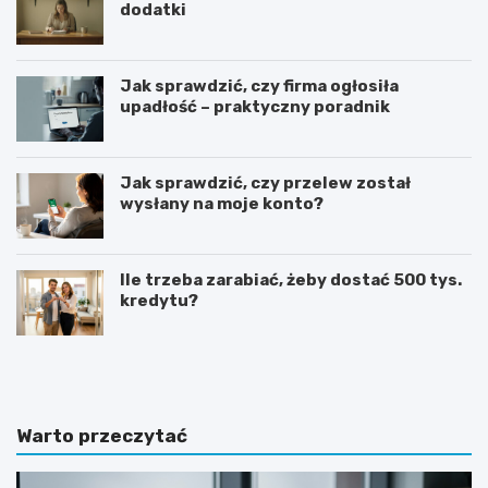
dodatki
Jak sprawdzić, czy firma ogłosiła
upadłość – praktyczny poradnik
Jak sprawdzić, czy przelew został
wysłany na moje konto?
Ile trzeba zarabiać, żeby dostać 500 tys.
kredytu?
G
J
o
a
t
k
o
n
w
a
Warto przeczytać
y
p
w
i
z
s