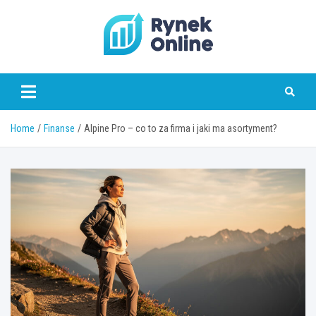
Skip
to
content
www.rynekonline.pl
Home
Finanse
Alpine Pro – co to za firma i jaki ma asortyment?