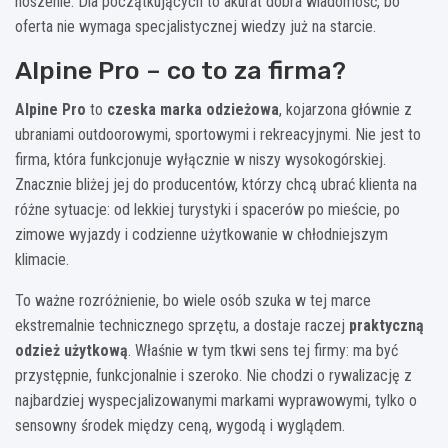
noszenie. Dla początkujących to akurat dobra wiadomość, bo
oferta nie wymaga specjalistycznej wiedzy już na starcie.
Alpine Pro – co to za firma?
Alpine Pro
to
czeska marka odzieżowa
, kojarzona głównie z
ubraniami outdoorowymi, sportowymi i rekreacyjnymi. Nie jest to
firma, która funkcjonuje wyłącznie w niszy wysokogórskiej.
Znacznie bliżej jej do producentów, którzy chcą ubrać klienta na
różne sytuacje: od lekkiej turystyki i spacerów po mieście, po
zimowe wyjazdy i codzienne użytkowanie w chłodniejszym
klimacie.
To ważne rozróżnienie, bo wiele osób szuka w tej marce
ekstremalnie technicznego sprzętu, a dostaje raczej
praktyczną
odzież użytkową
. Właśnie w tym tkwi sens tej firmy: ma być
przystępnie, funkcjonalnie i szeroko. Nie chodzi o rywalizację z
najbardziej wyspecjalizowanymi markami wyprawowymi, tylko o
sensowny środek między ceną, wygodą i wyglądem.