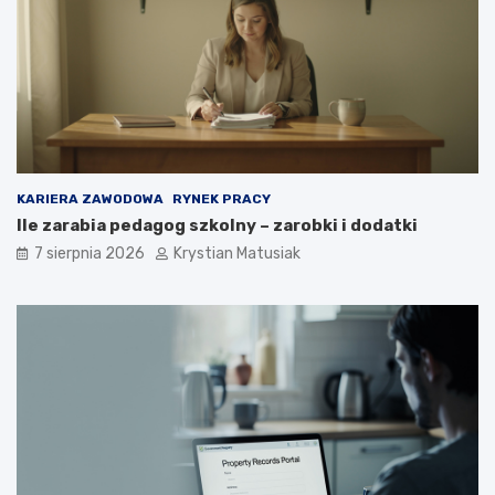
t
o
e
k
c
r
z
o
n
k
i
u
e
p
o
KARIERA ZAWODOWA
RYNEK PRACY
z
Ile zarabia pedagog szkolny – zarobki i dodatki
y
s
7 sierpnia 2026
Krystian Matusiak
k
i
w
a
ć
k
l
i
e
n
t