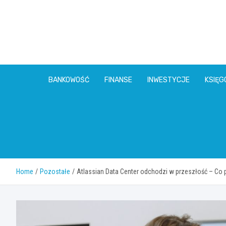
Skip
to
content
BANKOWOŚĆ
FINANSE
INWESTYCJE
KSIĘ
Home
Pozostałe
Atlassian Data Center odchodzi w przeszłość – Co p