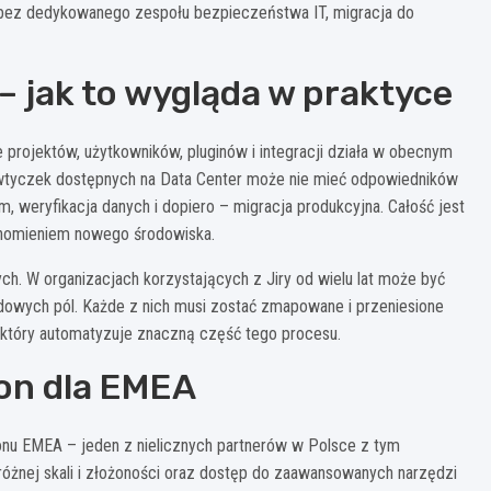
ji bez dedykowanego zespołu bezpieczeństwa IT, migracja do
– jak to wygląda w praktyce
 projektów, użytkowników, pluginów i integracji działa w obecnym
 wtyczek dostępnych na Data Center może nie mieć odpowiedników
, weryfikacja danych i dopiero – migracja produkcyjna. Całość jest
chomieniem nowego środowiska.
h. W organizacjach korzystających z Jiry od wielu lat może być
dardowych pól. Każde z nich musi zostać zmapowane i przeniesione
t, który automatyzuje znaczną część tego procesu.
ion dla EMEA
egionu EMEA – jeden z nielicznych partnerów w Polsce z tym
różnej skali i złożoności oraz dostęp do zaawansowanych narzędzi