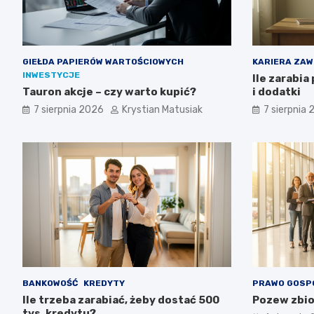
GIEŁDA PAPIERÓW WARTOŚCIOWYCH
KARIERA ZA
INWESTYCJE
Ile zarabia
Tauron akcje – czy warto kupić?
i dodatki
7 sierpnia 2026
Krystian Matusiak
7 sierpnia
BANKOWOŚĆ
KREDYTY
PRAWO GOSP
Ile trzeba zarabiać, żeby dostać 500
Pozew zbio
tys. kredytu?