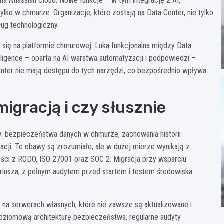
na Atlassian Cloud. Nowe funkcje – w tym integrację z AI,
ylko w chmurze. Organizacje, które zostają na Data Center, nie tylko
ug technologiczny.
 się na platformie chmurowej. Luka funkcjonalna między Data
elligence – oparta na AI warstwa automatyzacji i podpowiedzi –
enter nie mają dostępu do tych narzędzi, co bezpośrednio wpływa
migracją i czy słusznie
: bezpieczeństwa danych w chmurze, zachowania historii
acji. Te obawy są zrozumiałe, ale w dużej mierze wynikają z
ości z RODO, ISO 27001 oraz SOC 2. Migracja przy wsparciu
iusza, z pełnym audytem przed startem i testem środowiska
 na serwerach własnych, które nie zawsze są aktualizowane i
poziomową architekturę bezpieczeństwa, regularne audyty