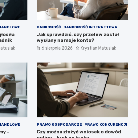
 HANDLOWE
BANKOWOŚĆ
BANKOWOŚĆ INTERNETOWA
głosiła
Jak sprawdzić, czy przelew został
adnik
wysłany na moje konto?
Matusiak
6 sierpnia 2026
Krystian Matusiak
 HANDLOWE
PRAWO GOSPODARCZE
PRAWO KONKURENCJI
my –
Czy można złożyć wniosek o dowód
online – krok po kroku