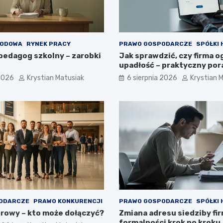
WODOWA
RYNEK PRACY
PRAWO GOSPODARCZE
SPÓŁKI
 pedagog szkolny – zarobki
Jak sprawdzić, czy firma o
upadłość – praktyczny por
 2026
Krystian Matusiak
6 sierpnia 2026
Krystian 
ODARCZE
PRAWO KONKURENCJI
PRAWO GOSPODARCZE
SPÓŁKI
rowy – kto może dołączyć?
Zmiana adresu siedziby fir
formalności krok po kroku