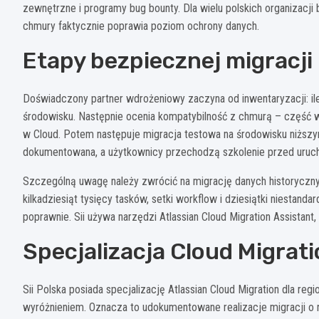
zewnętrzne i programy bug bounty. Dla wielu polskich organizac
chmury faktycznie poprawia poziom ochrony danych.
Etapy bezpiecznej migracji 
Doświadczony partner wdrożeniowy zaczyna od inwentaryzacji: ile
środowisku. Następnie ocenia kompatybilność z chmurą – część
w Cloud. Potem następuje migracja testowa na środowisku niższym
dokumentowana, a użytkownicy przechodzą szkolenie przed uru
Szczególną uwagę należy zwrócić na migrację danych historycznyc
kilkadziesiąt tysięcy tasków, setki workflow i dziesiątki niestan
poprawnie. Sii używa narzędzi Atlassian Cloud Migration Assistan
Specjalizacja Cloud Migrat
Sii Polska posiada specjalizację Atlassian Cloud Migration dla r
wyróżnieniem. Oznacza to udokumentowane realizacje migracji o 