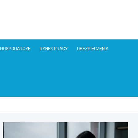
l
 GOSPODARCZE
RYNEK PRACY
UBEZPIECZENIA