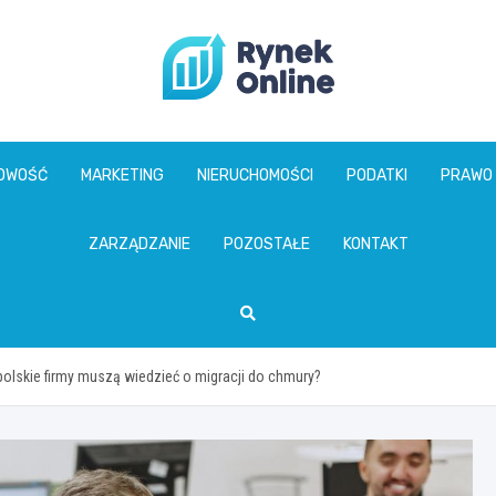
www.rynekonline.p
GOWOŚĆ
MARKETING
NIERUCHOMOŚCI
PODATKI
PRAWO
ZARZĄDZANIE
POZOSTAŁE
KONTAKT
olskie firmy muszą wiedzieć o migracji do chmury?