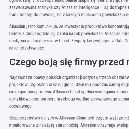
ograniczany, a roadmapa funkcjonalna skupia się niemal wyłącznie 
zaawansowana analityka czy Atlassian Intelligence – są dostępne t
tracą dostęp do nowości, ale z każdym miesiącem powiększają dł
Atlassian jasno komunikuje, że inwestycje produktowe koncentrują
Center a Cloud będzie się z roku na rok powiększać. Atlassian Int
dostępna jest wyłącznie w Cloud. Zespoły korzystające z Data C
na ich efektywność.
Czego boją się firmy przed 
Najczęstsze obawy polskich organizacji dotyczą trzech obszarów
projektów i zgłoszeń oraz ciągłości działania podczas samej migr
nieznajomości procesu. Atlassian Cloud spełnia wymagania zgodn
certyfikowanego partnera przebiega według sprawdzonego scenar
docelowego.
Bezpieczeństwo danych w Atlassian Cloud jest często wyższe niż
monitorowane z należytą starannością. Atlassian utrzymuje wielo