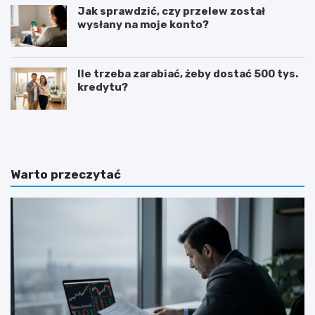
Jak sprawdzić, czy przelew został
wysłany na moje konto?
Ile trzeba zarabiać, żeby dostać 500 tys.
kredytu?
G
J
o
a
t
k
o
n
w
a
Warto przeczytać
y
p
w
i
z
s
ó
a
r
ć
o
z
f
a
e
p
r
y
t
t
y
a