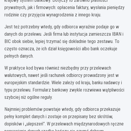
krajowy system bankowy. Dotyczy to zarówno płatności
prywatnych, jak i firmowych: opłacenia faktury, wysłania pieniędzy
rodzinie czy przyjęcia wynagrodzenia z innego kraju.
Jest też potrzebny wtedy, gdy odbiorca wyraźnie podaje go w
danych do przelewu. Jeśli firma lub instytucja zamieszcza IBAN i
BIC obok siebie, lepiej trzymać się dokładnie tego zestawu. To
często oznacza, że ich dział księgowości albo bank oczekuje
pełnych danych.
W praktyce kod bywa również niezbędny przy przelewach
walutowych, nawet jeśli rachunek odbiorcy prowadzony jest w
europejskim standardzie. Wiele zależy od kraju, banku nadawcy i
typu przelewu. Formularz bankowy zwykle rozwiewa wątpliwości
szybciej niż ogólne reguły.
Najmniej problemów powstaje wtedy, gdy odbiorca przekazuje
pełny komplet danych i zostaje on przepisany bez skrótów,
dopisków i „ulepszeń”. W przelewach międzynarodowych ręczne