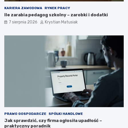
o
KARIERA ZAWODOWA
RYNEK PRACY
z
Ile zarabia pedagog szkolny – zarobki i dodatki
y
s
7 sierpnia 2026
Krystian Matusiak
k
i
w
a
ć
k
l
i
e
n
t
ó
w
?
PRAWO GOSPODARCZE
SPÓŁKI HANDLOWE
Jak sprawdzić, czy firma ogłosiła upadłość –
praktyczny poradnik