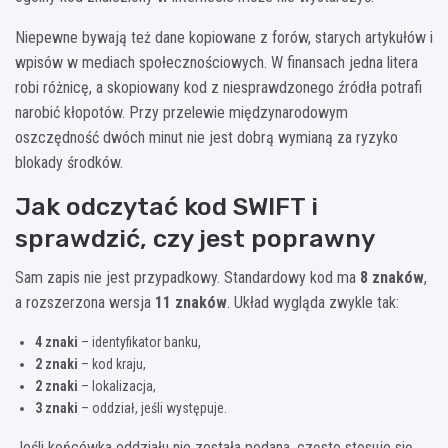
Niepewne bywają też dane kopiowane z forów, starych artykułów i
wpisów w mediach społecznościowych. W finansach jedna litera
robi różnicę, a skopiowany kod z niesprawdzonego źródła potrafi
narobić kłopotów. Przy przelewie międzynarodowym
oszczędność dwóch minut nie jest dobrą wymianą za ryzyko
blokady środków.
Jak odczytać kod SWIFT i
sprawdzić, czy jest poprawny
Sam zapis nie jest przypadkowy. Standardowy kod ma
8 znaków
,
a rozszerzona wersja
11 znaków
. Układ wygląda zwykle tak:
4 znaki
– identyfikator banku,
2 znaki
– kod kraju,
2 znaki
– lokalizacja,
3 znaki
– oddział, jeśli występuje.
Jeśli końcówka oddziału nie została podana, często stosuje się