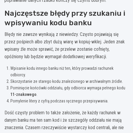
poprawianie danych rzadko kończy się czymś dobrym.
Najczęstsze błędy przy szukaniu i
wpisywaniu kodu banku
Błędy nie zawsze wynikają z niewiedzy. Często pojawiają się
przez pośpiech albo zbyt dużą wiarę w kopiuj-wklej. Jeden znak
wpisany źle może sprawić, że przelew zostanie cofnięty,
opóźniony lub będzie wymagał dodatkowej weryfikacji.
Wpisanie kodu innego banku niż ten, który prowadzi rachunek
odbiorcy.
Skorzystanie ze starego kodu znalezionego w archiwalnym źródle.
Pominięcie końcówki oddziału, gdy odbiorca wymaga pełnego kodu
11-znakowego
.
Pomylenie litery z cyfrą podczas ręcznego przepisywania.
Dość częsty problem to także założenie, że każdy rachunek w
danym banku ma ten sam kod i że szczegóły oddziału nie mają
znaczenia. Czasem rzeczywiście wystarczy kod centrali, ale nie