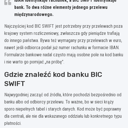
IBAN
identyfikuje rachunek, a
BIC SWIFT
identyfikuje
bank. To dwa różne elementy jednego przelewu
międzynarodowego.
Najczęściej kod BIC SWIFT jest potrzebny przy przelewach poza
krajowy system rozliczeniowy, zwłaszcza gdy pieniądze trafiają
do innego państwa. Bywa też wymagany przy przelewach w euro,
nawet jeśli odbiorca podał już numer rachunku w formacie IBAN.
Formularze bankowe nadal często mają osobne pole na kod banku
i nie warto go pomijać „na próbę”.
Gdzie znaleźć kod banku BIC
SWIFT
Najwygodniej zacząć od źródła, które pochodzi bezpośrednio od
banku albo od odbiorcy przelewu. To ważne, bo w sieci krąży
sporo niepełnych tabel i starych danych. Kod może być poprawny
dla centrali, ale nie dla wskazanego oddziału lub konkretnego typu
płatności.