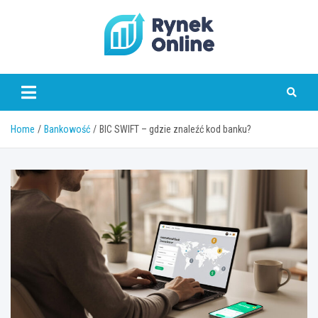
Skip
to
content
www.rynekonline.pl
Home
Bankowość
BIC SWIFT – gdzie znaleźć kod banku?