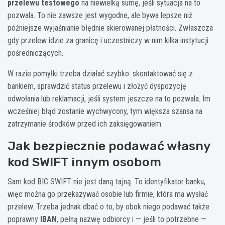
przelewu testowego
na niewielką sumę, jeśli sytuacja na to
pozwala. To nie zawsze jest wygodne, ale bywa lepsze niż
późniejsze wyjaśnianie błędnie skierowanej płatności. Zwłaszcza
gdy przelew idzie za granicę i uczestniczy w nim kilka instytucji
pośredniczących.
W razie pomyłki trzeba działać szybko: skontaktować się z
bankiem, sprawdzić status przelewu i złożyć dyspozycję
odwołania lub reklamacji, jeśli system jeszcze na to pozwala. Im
wcześniej błąd zostanie wychwycony, tym większa szansa na
zatrzymanie środków przed ich zaksięgowaniem.
Jak bezpiecznie podawać własny
kod SWIFT innym osobom
Sam kod BIC SWIFT nie jest daną tajną. To identyfikator banku,
więc można go przekazywać osobie lub firmie, która ma wysłać
przelew. Trzeba jednak dbać o to, by obok niego podawać także
poprawny
IBAN
, pełną nazwę odbiorcy i — jeśli to potrzebne —