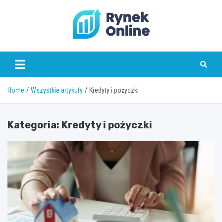
Skip
to
content
www.rynekonline.pl
Home
Wszystkie artykuły
Kredyty i pożyczki
Kategoria:
Kredyty i pożyczki