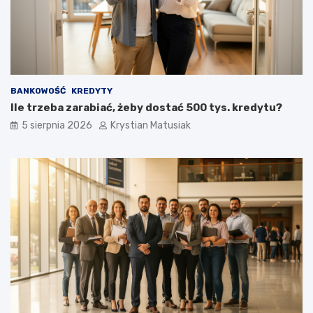
z
o
n
k
i
u
e
p
o
z
BANKOWOŚĆ
KREDYTY
y
Ile trzeba zarabiać, żeby dostać 500 tys. kredytu?
s
k
5 sierpnia 2026
Krystian Matusiak
i
w
a
ć
k
l
i
e
n
t
ó
w
?