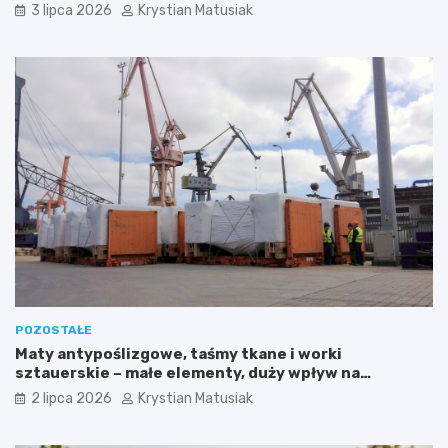
3 lipca 2026
Krystian Matusiak
POZOSTAŁE
Maty antypoślizgowe, taśmy tkane i worki
sztauerskie – małe elementy, duży wpływ na
bezpieczeństwo ładunku
2 lipca 2026
Krystian Matusiak