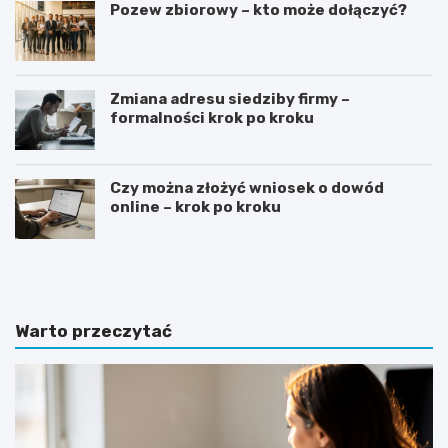
Pozew zbiorowy – kto może dołączyć?
Zmiana adresu siedziby firmy –
formalności krok po kroku
Czy można złożyć wniosek o dowód
online – krok po kroku
G
J
o
a
t
k
o
n
w
a
Warto przeczytać
y
p
w
i
z
s
ó
a
r
ć
o
z
f
a