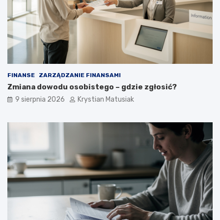
e
k
c
r
z
o
n
k
i
u
e
p
o
FINANSE
ZARZĄDZANIE FINANSAMI
z
Zmiana dowodu osobistego – gdzie zgłosić?
y
s
9 sierpnia 2026
Krystian Matusiak
k
i
w
a
ć
k
l
i
e
n
t
ó
w