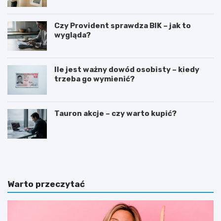
Czy Provident sprawdza BIK – jak to
wygląda?
Ile jest ważny dowód osobisty – kiedy
trzeba go wymienić?
Tauron akcje – czy warto kupić?
G
J
o
a
t
k
o
n
w
a
Warto przeczytać
y
p
w
i
z
s
ó
a