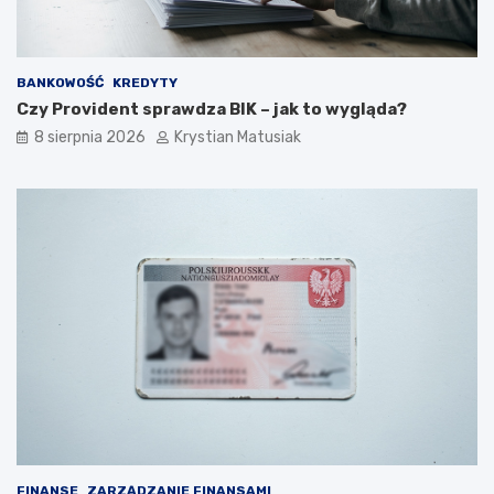
?
BANKOWOŚĆ
KREDYTY
Czy Provident sprawdza BIK – jak to wygląda?
8 sierpnia 2026
Krystian Matusiak
FINANSE
ZARZĄDZANIE FINANSAMI