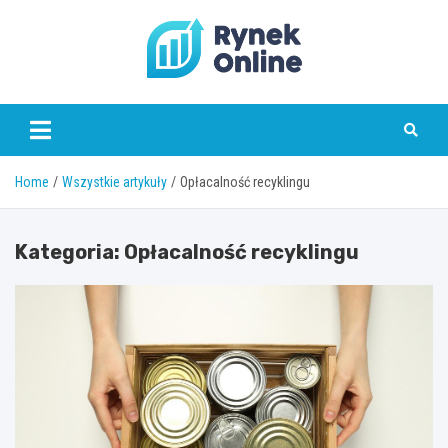
Skip
to
content
www.rynekonline.pl
Home
Wszystkie artykuły
Opłacalność recyklingu
Kategoria:
Opłacalność recyklingu