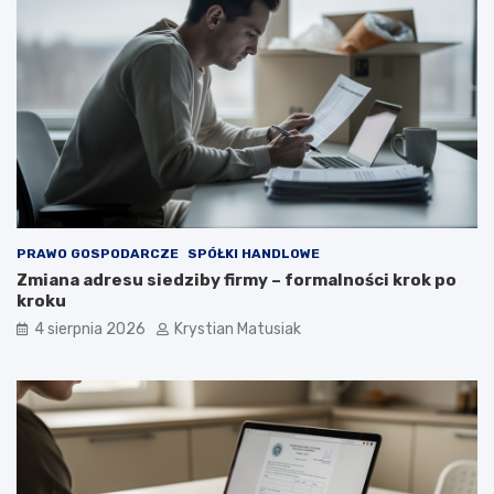
ć
k
l
i
e
n
t
ó
w
?
PRAWO GOSPODARCZE
SPÓŁKI HANDLOWE
Zmiana adresu siedziby firmy – formalności krok po
kroku
4 sierpnia 2026
Krystian Matusiak