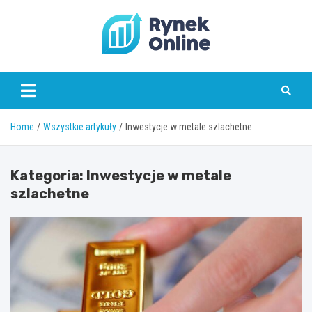
Skip
to
content
www.rynekonline.pl
Home
Wszystkie artykuły
Inwestycje w metale szlachetne
Kategoria:
Inwestycje w metale
szlachetne