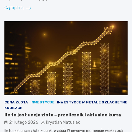
Czytaj dalej
CENA ZŁOTA
INWESTYCJE
INWESTYCJE W METALE SZLACHETNE
KRUSZCE
Ile to jest uncja złota – przelicznik i aktualne kursy
21 lutego 2026
Krystian Matusiak
Ile to jest uncja złota – punkt wyjścia W pewnym momencie większość