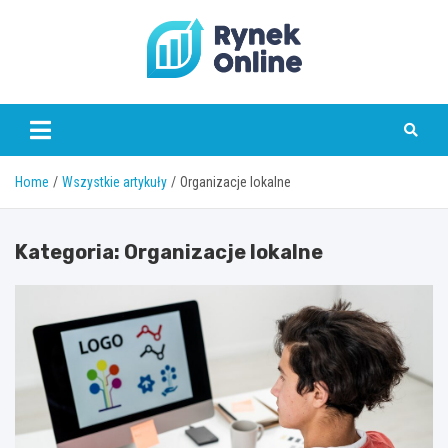
Skip
to
content
www.rynekonline.pl
Home
Wszystkie artykuły
Organizacje lokalne
Kategoria:
Organizacje lokalne