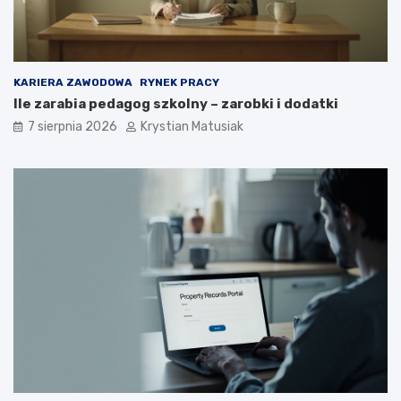
n
k
i
u
e
p
o
KARIERA ZAWODOWA
RYNEK PRACY
z
Ile zarabia pedagog szkolny – zarobki i dodatki
y
s
7 sierpnia 2026
Krystian Matusiak
k
i
w
a
ć
k
l
i
e
n
t
ó
w
?