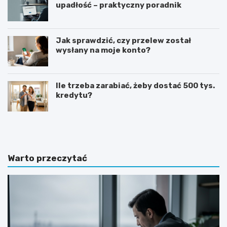
upadłość – praktyczny poradnik
Jak sprawdzić, czy przelew został
wysłany na moje konto?
Ile trzeba zarabiać, żeby dostać 500 tys.
kredytu?
G
J
o
a
t
k
o
n
w
a
Warto przeczytać
y
p
w
i
z
s
ó
a
r
ć
o
z
f
a
e
p