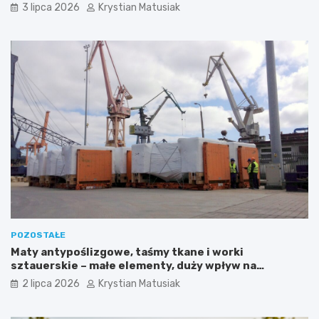
3 lipca 2026
Krystian Matusiak
POZOSTAŁE
Maty antypoślizgowe, taśmy tkane i worki
sztauerskie – małe elementy, duży wpływ na
bezpieczeństwo ładunku
2 lipca 2026
Krystian Matusiak