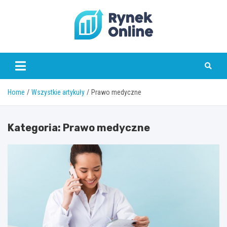
Skip
to
content
www.rynekonline.pl
Home
Wszystkie artykuły
Prawo medyczne
Kategoria:
Prawo medyczne