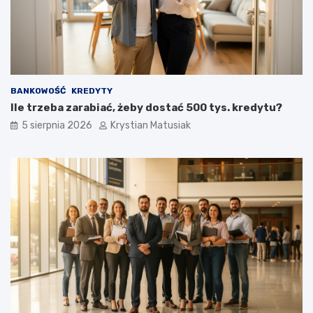
z
o
n
k
i
u
e
p
o
z
BANKOWOŚĆ
KREDYTY
y
Ile trzeba zarabiać, żeby dostać 500 tys. kredytu?
s
k
5 sierpnia 2026
Krystian Matusiak
i
w
a
ć
k
l
i
e
n
t
ó
w
?