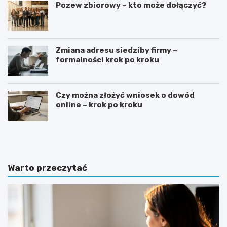
Pozew zbiorowy – kto może dołączyć?
Zmiana adresu siedziby firmy –
formalności krok po kroku
Czy można złożyć wniosek o dowód
online – krok po kroku
G
J
o
a
t
k
o
n
w
a
Warto przeczytać
y
p
w
i
z
s
ó
a
r
ć
o
z
f
a