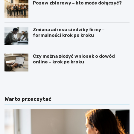
Pozew zbiorowy – kto może dołączyć?
Zmiana adresu siedziby firmy –
formalności krok po kroku
Czy można złożyć wniosek o dowód
online – krok po kroku
G
J
o
a
t
k
o
n
w
a
Warto przeczytać
y
p
w
i
z
s
ó
a
r
ć
o
z
f
a