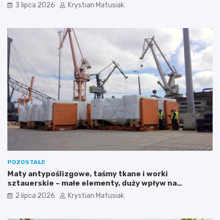
3 lipca 2026
Krystian Matusiak
POZOSTAŁE
Maty antypoślizgowe, taśmy tkane i worki
sztauerskie – małe elementy, duży wpływ na
bezpieczeństwo ładunku
2 lipca 2026
Krystian Matusiak