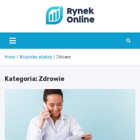
Skip
to
content
www.rynekonline.pl
Home
Wszystkie artykuły
Zdrowie
Kategoria:
Zdrowie