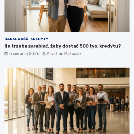
z
o
n
k
i
u
e
p
o
z
BANKOWOŚĆ
KREDYTY
y
Ile trzeba zarabiać, żeby dostać 500 tys. kredytu?
s
k
5 sierpnia 2026
Krystian Matusiak
i
w
a
ć
k
l
i
e
n
t
ó
w
?