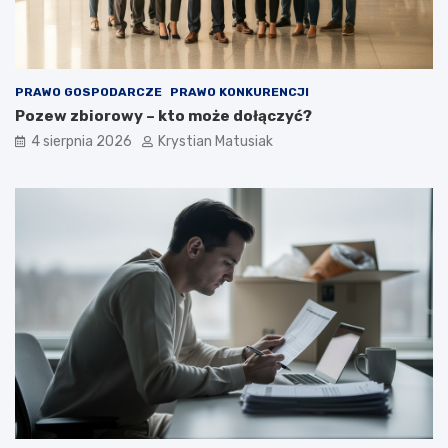
n
k
i
u
e
p
o
PRAWO GOSPODARCZE
PRAWO KONKURENCJI
z
Pozew zbiorowy – kto może dołączyć?
y
s
4 sierpnia 2026
Krystian Matusiak
k
i
w
a
ć
k
l
i
e
n
t
ó
w
?