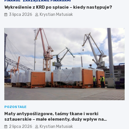
FINANSE
ZARZĄDZANIE FINANSAMI
Wykreślenie z KRD po spłacie – kiedy następuje?
3 lipca 2026
Krystian Matusiak
POZOSTAŁE
Maty antypoślizgowe, taśmy tkane i worki
sztauerskie – małe elementy, duży wpływ na
bezpieczeństwo ładunku
2 lipca 2026
Krystian Matusiak