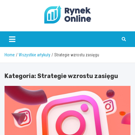
Skip
to
content
www.rynekonline.pl
Home
Wszystkie artykuły
Strategie wzrostu zasięgu
Kategoria:
Strategie wzrostu zasięgu