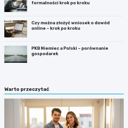
formalności krok po kroku
Czy można złożyć wniosek o dowód
online – krok po kroku
PKB Niemiec a Polski – porównanie
gospodarek
G
J
o
a
t
k
o
n
w
a
Warto przeczytać
y
p
w
i
z
s
ó
a
r
ć
o
z
f
a
e
p