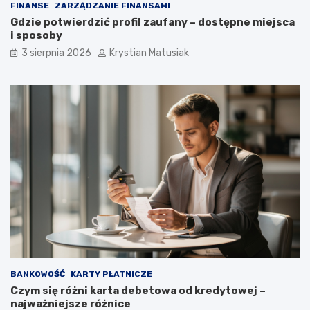
FINANSE
ZARZĄDZANIE FINANSAMI
Gdzie potwierdzić profil zaufany – dostępne miejsca
i sposoby
3 sierpnia 2026
Krystian Matusiak
BANKOWOŚĆ
KARTY PŁATNICZE
Czym się różni karta debetowa od kredytowej –
najważniejsze różnice