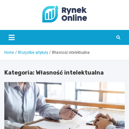
Skip
to
content
www.rynekonline.pl
Home
Wszystkie artykuły
Własność intelektualna
Kategoria:
Własność intelektualna