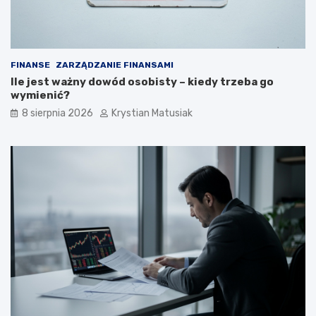
n
k
i
u
e
p
o
FINANSE
ZARZĄDZANIE FINANSAMI
z
Ile jest ważny dowód osobisty – kiedy trzeba go
y
wymienić?
s
k
8 sierpnia 2026
Krystian Matusiak
i
w
a
ć
k
l
i
e
n
t
ó
w
?