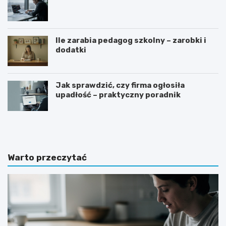
Ile zarabia pedagog szkolny – zarobki i
dodatki
Jak sprawdzić, czy firma ogłosiła
upadłość – praktyczny poradnik
G
J
o
a
t
k
o
n
w
a
Warto przeczytać
y
p
w
i
z
s
ó
a
r
ć
o
z
f
a
e
p