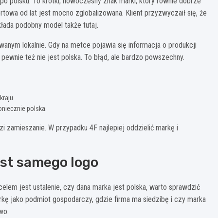
 po polsku. To krótki, nowoczesny znak marki, który równie dobrze
rtowa od lat jest mocno zglobalizowana. Klient przyzwyczaił się, że
łada podobny model także tutaj.
wanym lokalnie. Gdy na metce pojawia się informacja o produkcji
a pewnie też nie jest polska. To błąd, ale bardzo powszechny.
kraju.
oniecznie polska.
 zamieszanie. W przypadku 4F najlepiej oddzielić markę i
st samego logo
elem jest ustalenie, czy dana marka jest polska, warto sprawdzić
rkę jako podmiot gospodarczy, gdzie firma ma siedzibę i czy marka
wo.