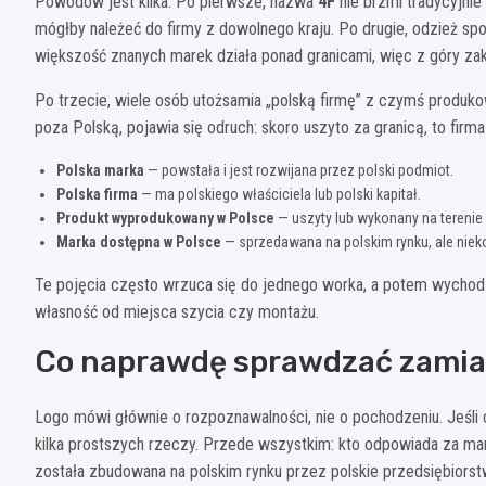
Powodów jest kilka. Po pierwsze, nazwa
4F
nie brzmi tradycyjnie
mógłby należeć do firmy z dowolnego kraju. Po drugie, odzież spo
większość znanych marek działa ponad granicami, więc z góry zak
Po trzecie, wiele osób utożsamia „polską firmę” z czymś produko
poza Polską, pojawia się odruch: skoro uszyto za granicą, to firm
Polska marka
— powstała i jest rozwijana przez polski podmiot.
Polska firma
— ma polskiego właściciela lub polski kapitał.
Produkt wyprodukowany w Polsce
— uszyty lub wykonany na terenie 
Marka dostępna w Polsce
— sprzedawana na polskim rynku, ale niek
Te pojęcia często wrzuca się do jednego worka, a potem wychodzi
własność od miejsca szycia czy montażu.
Co naprawdę sprawdzać zamia
Logo mówi głównie o rozpoznawalności, nie o pochodzeniu. Jeśli c
kilka prostszych rzeczy. Przede wszystkim: kto odpowiada za ma
została zbudowana na polskim rynku przez polskie przedsiębiorst