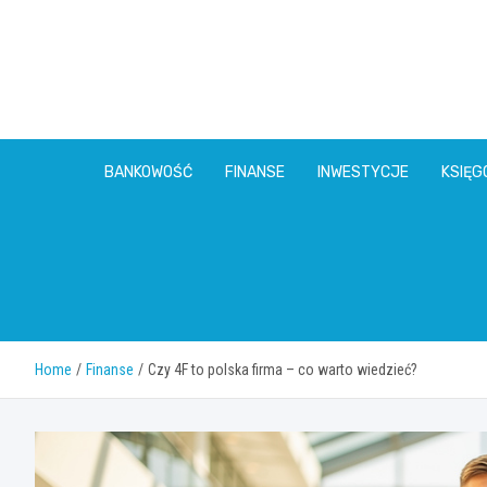
Skip
to
content
BANKOWOŚĆ
FINANSE
INWESTYCJE
KSIĘ
Home
Finanse
Czy 4F to polska firma – co warto wiedzieć?