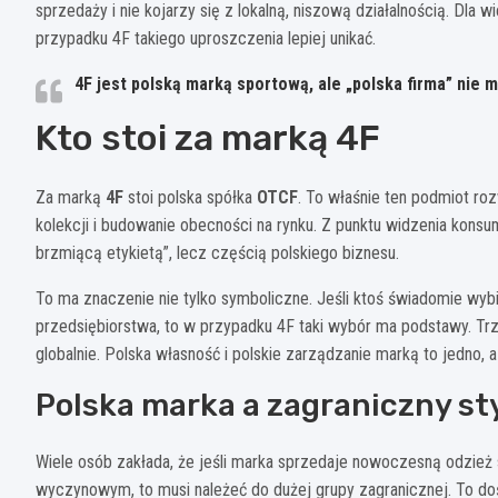
sprzedaży i nie kojarzy się z lokalną, niszową działalnością. Dla
przypadku 4F takiego uproszczenia lepiej unikać.
4F jest polską marką sportową
, ale „polska firma” nie
Kto stoi za marką 4F
Za marką
4F
stoi polska spółka
OTCF
. To właśnie ten podmiot ro
kolekcji i budowanie obecności na rynku. Z punktu widzenia konsum
brzmiącą etykietą”, lecz częścią polskiego biznesu.
To ma znaczenie nie tylko symboliczne. Jeśli ktoś świadomie wyb
przedsiębiorstwa, to w przypadku 4F taki wybór ma podstawy. Tr
globalnie. Polska własność i polskie zarządzanie marką to jedno, 
Polska marka a zagraniczny sty
Wiele osób zakłada, że jeśli marka sprzedaje nowoczesną odzież
wyczynowym, to musi należeć do dużej grupy zagranicznej. To doś