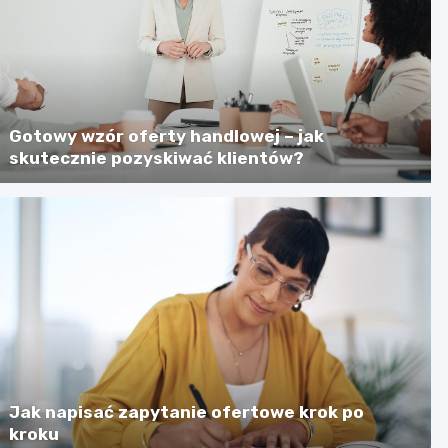
Gotowy wzór oferty handlowej – jak
skutecznie pozyskiwać klientów?
Jak napisać zapytanie ofertowe krok po
kroku