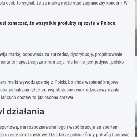
 wielu osób to sygnał, że za marką może stać zagraniczny koncern. W
 musi oznaczać, że wszystkie produkty są szyte w Polsce.
zwija markę, odpowiada za sprzedaż, dystrybucję, projektowanie
enta to najważniejsza informacja: marka nie jest jedynie „polsko
iera marki wywodzące się z Polski, bo chce wspierać krajowe
zeba jednak pamiętać, że współczesny rynek odzieżowy działa
a łańcuch dostaw to już osobna sprawa.
l działania
 sportową, ma rozpoznawalne logo i współpracuje ze sportem
ć częsty skrót myślowy. Dziś także polskie firmy potrafią budować