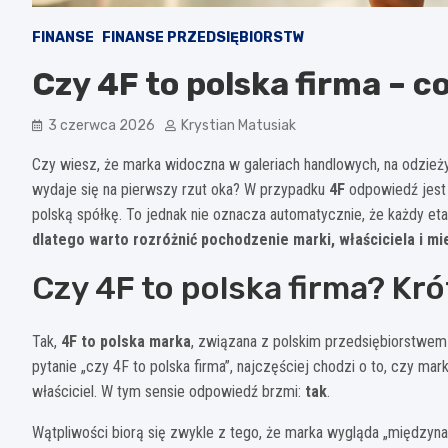
FINANSE
FINANSE PRZEDSIĘBIORSTW
Czy 4F to polska firma – c
3 czerwca 2026
Krystian Matusiak
Czy wiesz, że marka widoczna w galeriach handlowych, na odzież
wydaje się na pierwszy rzut oka? W przypadku
4F
odpowiedź jest 
polską spółkę. To jednak nie oznacza automatycznie, że każdy e
dlatego warto rozróżnić pochodzenie marki, właściciela i mi
Czy 4F to polska firma? Kr
Tak,
4F to polska marka
, związana z polskim przedsiębiorstwem
pytanie „czy 4F to polska firma”, najczęściej chodzi o to, czy mark
właściciel. W tym sensie odpowiedź brzmi:
tak
.
Wątpliwości biorą się zwykle z tego, że marka wygląda „międzyn