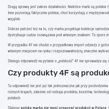
Drugą sprawą jest zakres działalności. Niektóre marki są polskie t
Inne pozostają faktycznie polskie, choć korzystają z międzynarodo
wyjątek.
Dobrze patrzeć też na to, czy marka projektuje kolekcje samodziel
dystrybuuje cudze rozwiązania pod własnym znakiem. To sporo mów
W przypadku 4F nie chodzi o przypadkowy import odzieży z goto
własnym miejscem na rynku i rozpoznawalnością znacznie wykracz
Dlatego odpowiedź na pytanie o „polskość” 4F nie sprowadza się 
Czy produkty 4F są produ
Tu odpowiedź nie jest już tak jednoznaczna jak przy pochodzeni
różnych krajach, zależnie od rodzaju produktu, kosztów, technolog
polskich.
Dlatego
polska marka nie musi oznaczać produkcji w Polsce
.