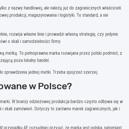
ylko z nazwy handlowej, ale należą już do zagranicznych właścicieli.
wej produkcji, magazynowania i logistyki. To standard, a nie
nie, rozwija własne linie i prowadzi własną strategię, czy jedynie
i o skali i samodzielności firmy.
wą metką. To pełnoprawna marka rozwijana przez polski podmiot, z
ającą poza lokalny handel.
do sprawdzenia jednej metki. Trzeba spojrzeć szerzej.
kowane w Polsce?
u marki. W branży odzieżowej produkcja bardzo często odbywa się w
ii i skali zamówień. Dotyczy to zarówno marek zagranicznych, jak i
 W przypadku 4F rozsądniej przyjąć, że marka jest polska, natomiast