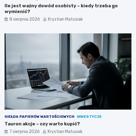
z
Ile jest ważny dowód osobisty – kiedy trzeba go
y
wymienić?
s
k
8 sierpnia 2026
Krystian Matusiak
i
w
a
ć
k
l
i
e
n
t
ó
w
?
GIEŁDA PAPIERÓW WARTOŚCIOWYCH
INWESTYCJE
Tauron akcje – czy warto kupić?
7 sierpnia 2026
Krystian Matusiak