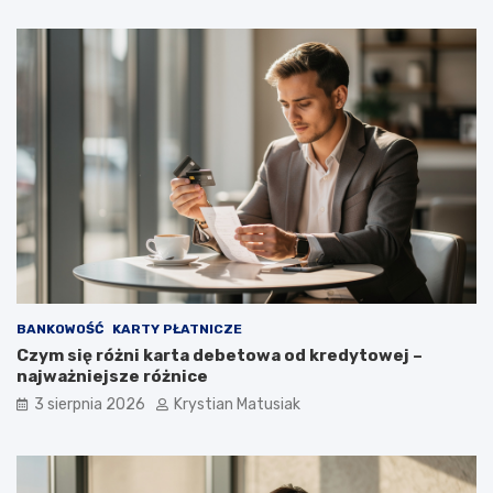
BANKOWOŚĆ
KARTY PŁATNICZE
Czym się różni karta debetowa od kredytowej –
najważniejsze różnice
3 sierpnia 2026
Krystian Matusiak