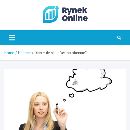
Skip
to
content
www.rynekonline.pl
Home
Finanse
Dino – ile sklepów ma obecnie?