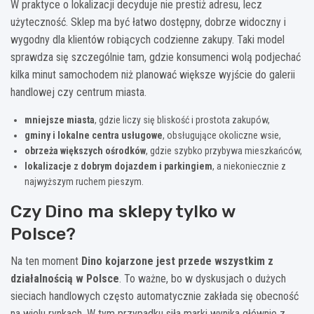
W praktyce o lokalizacji decyduje nie prestiż adresu, lecz
użyteczność. Sklep ma być łatwo dostępny, dobrze widoczny i
wygodny dla klientów robiących codzienne zakupy. Taki model
sprawdza się szczególnie tam, gdzie konsumenci wolą podjechać
kilka minut samochodem niż planować większe wyjście do galerii
handlowej czy centrum miasta.
mniejsze miasta
, gdzie liczy się bliskość i prostota zakupów,
gminy i lokalne centra usługowe
, obsługujące okoliczne wsie,
obrzeża większych ośrodków
, gdzie szybko przybywa mieszkańców,
lokalizacje z dobrym dojazdem i parkingiem
, a niekoniecznie z
najwyższym ruchem pieszym.
Czy Dino ma sklepy tylko w
Polsce?
Na ten moment
Dino kojarzone jest przede wszystkim z
działalnością w Polsce
. To ważne, bo w dyskusjach o dużych
sieciach handlowych często automatycznie zakłada się obecność
na wielu rynkach. W tym przypadku siła marki wynika głównie z