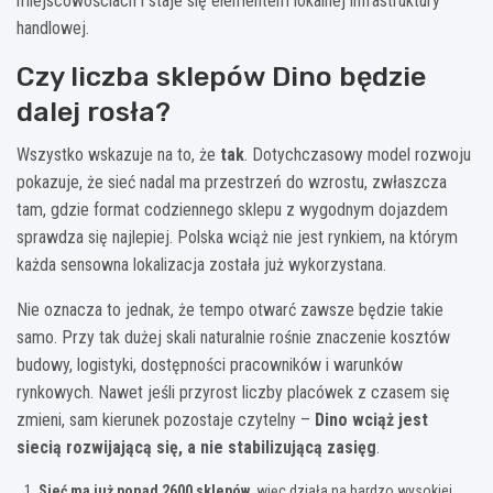
miejscowościach i staje się elementem lokalnej infrastruktury
handlowej.
Czy liczba sklepów Dino będzie
dalej rosła?
Wszystko wskazuje na to, że
tak
. Dotychczasowy model rozwoju
pokazuje, że sieć nadal ma przestrzeń do wzrostu, zwłaszcza
tam, gdzie format codziennego sklepu z wygodnym dojazdem
sprawdza się najlepiej. Polska wciąż nie jest rynkiem, na którym
każda sensowna lokalizacja została już wykorzystana.
Nie oznacza to jednak, że tempo otwarć zawsze będzie takie
samo. Przy tak dużej skali naturalnie rośnie znaczenie kosztów
budowy, logistyki, dostępności pracowników i warunków
rynkowych. Nawet jeśli przyrost liczby placówek z czasem się
zmieni, sam kierunek pozostaje czytelny –
Dino wciąż jest
siecią rozwijającą się, a nie stabilizującą zasięg
.
Sieć ma już ponad 2600 sklepów
, więc działa na bardzo wysokiej