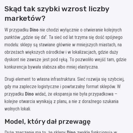
Skąd tak szybki wzrost liczby
marketów?
W przypadku
Dino
nie chodzi wyłącznie o otwieranie kolejnych
punktów „gdzie się da”. Ta sieć od lat trzyma się dość spójnego
modelu: sklepy są stawiane głównie w mniejszych miastach, na
obrzeżach większych ośrodków i w lokalizacjach, gdzie duży
dyskont nie zawsze jest pod ręką. To pozwoliło wejść tam, gdzie
konkurencja bywała słabsza albo mniej elastyczna.
Drugi element to własna infrastruktura. Sieć rozwija się szybciej,
gdy ma zaplecze logistyczne i powtarzalny format sklepów. W
przypadku
Dino
widać, że ekspansja nie była przypadkowa –
kolejne otwarcia wynikają z planu, a nie z doraźnego szukania
wolnych lokali.
Model, który dał przewagę
Duże znaczenie ma to, że sklepy
Dino
zwykle funkcjonują w